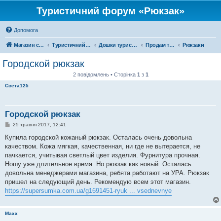
Туристичний форум «Рюкзак»
Допомога
Магазин спорядження
Туристичний форум «Рюкзак»
Дошки туристичних оголошень
Продам туристичне спорядження
Рюкзаки
Городской рюкзак
2 повідомлень • Сторінка
1
з
1
Света125
Городской рюкзак
П
25 травня 2017, 12:41
о
в
Купила городской кожаный рюкзак. Осталась очень довольна
і
качеством. Кожа мягкая, качественная, ни где не вытерается, не
д
о
пачкается, учитывая светлый цвет изделия. Фурнитура прочная.
м
Ношу уже длительное время. Но рюкзак как новый. Осталась
л
е
довольна менеджерами магазина, ребята работают на УРА. Рюкзак
н
пришел на следующий день. Рекомендую всем этот магазин.
н
я
https://supersumka.com.ua/g1691451-ryuk ... vsednevnye
Maxx