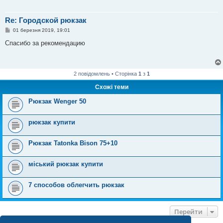
Re: Городской рюкзак
П
01 березня 2019, 19:01
о
в
Спасибо за рекомендацию
і
д
о
м
л
2 повідомлень • Сторінка
1
з
1
е
н
Схожі теми
н
я
Рюкзак Wenger 50
рюкзак купити
Рюкзак Tatonka Bison 75+10
міський рюкзак купити
7 способов облегчить рюкзак
Перейти