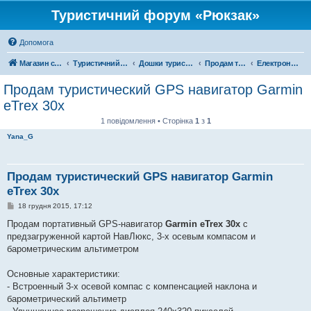
Туристичний форум «Рюкзак»
Допомога
Магазин спорядження
Туристичний форум «Рюкзак»
Дошки туристичних оголошень
Продам туристичне спорядження
Електроніка
Продам туристический GPS навигатор Garmin
eTrex 30x
1 повідомлення • Сторінка
1
з
1
Yana_G
Продам туристический GPS навигатор Garmin
eTrex 30x
П
18 грудня 2015, 17:12
о
в
Продам портативный GPS-навигатор
Garmin eTrex 30x
с
і
предзагруженной картой НавЛюкс, 3-х осевым компасом и
д
о
барометрическим альтиметром
м
л
е
Основные характеристики:
н
- Встроенный 3-х осевой компас с компенсацией наклона и
н
я
барометрический альтиметр