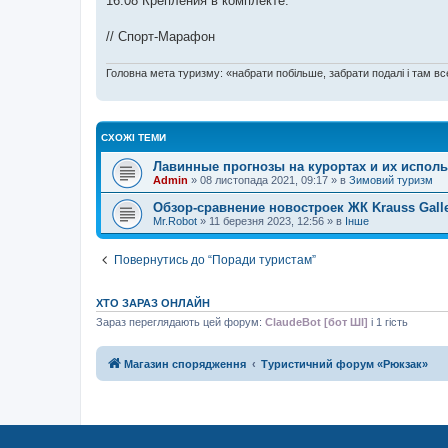
16:08 Крепления в комплекте.
// Спорт-Марафон
Головна мета туризму: «набрати побільше, забрати подалі і там все
СХОЖІ ТЕМИ
Лавинные прогнозы на курортах и их исполь
Admin
»
08 листопада 2021, 09:17
» в
Зимовий туризм
Обзор-сравнение новостроек ЖК Krauss Galle
Mr.Robot
»
11 березня 2023, 12:56
» в
Інше
Повернутись до “Поради туристам”
ХТО ЗАРАЗ ОНЛАЙН
Зараз переглядають цей форум:
ClaudeBot [бот ШІ]
і 1 гість
Магазин спорядження
Туристичний форум «Рюкзак»