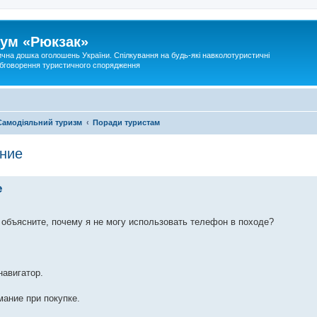
ум «Рюкзак»
ична дошка оголошень України. Спілкування на будь-які навколотуристичні
 обговорення туристичного спорядження
Самодіяльний туризм
Поради туристам
ание
е
 объясните, почему я не могу использовать телефон в походе?
навигатор.
мание при покупке.