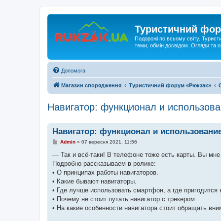
Туристичний фор
Подорожі по всьому світу. Турист
теми, обмін досвідом. Огляди та
Допомога
Магазин спорядження
Туристичний форум «Рюкзак»
Навигатор: функционал и использов
Навигатор: функционал и использовани
П
Admin
»
07 вересня 2021, 11:56
о
в
— Так и всё-таки! В телефоне тоже есть карты. Вы мне
і
Подробно рассказываем в ролике:
д
о
• О принципах работы навигаторов.
м
• Какие бывают навигаторы.
л
е
• Где лучше использовать смартфон, а где пригодится 
н
• Почему не стоит путать навигатор с трекером.
н
я
• На какие особенности навигатора стоит обращать вни