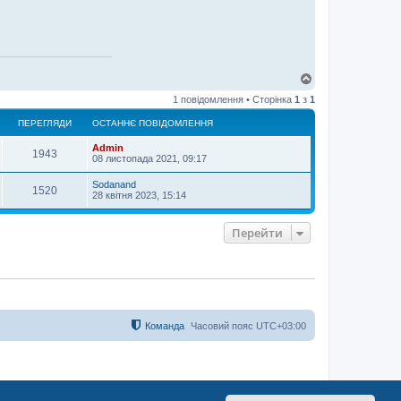
Д
о
1 повідомлення • Сторінка
1
з
1
г
о
ПЕРЕГЛЯДИ
ОСТАННЄ ПОВІДОМЛЕННЯ
р
и
Admin
1943
08 листопада 2021, 09:17
Sodanand
1520
28 квітня 2023, 15:14
Перейти
Команда
Часовий пояс
UTC+03:00