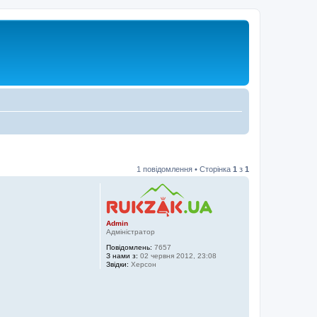
1 повідомлення • Сторінка
1
з
1
Admin
Адміністратор
Повідомлень:
7657
З нами з:
02 червня 2012, 23:08
Звідки:
Херсон