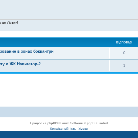
 це з'їсти»!
ВІДПОВІДІ
зование в зонах бэккантри
0
ry и ЖК Навигатор-2
1
Працює на phpBB® Forum Software © phpBB Limited
Конфіденційність
|
Умови