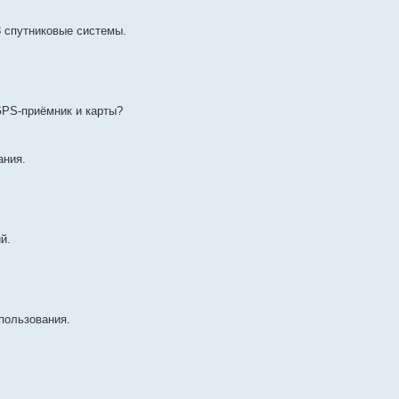
 спутниковые системы.
GPS-приёмник и карты?
ания.
й.
пользования.