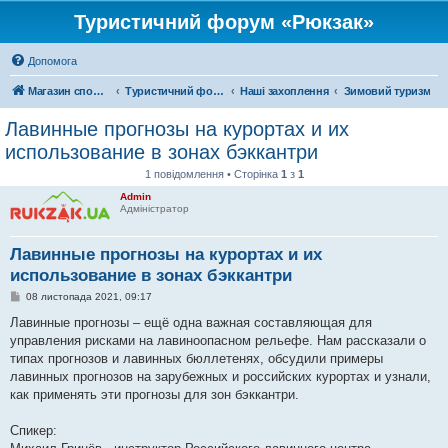
Туристичний форум «Рюкзак»
Допомога
Магазин спорядження
Туристичний форум «Рюкзак»
Наші захоплення
Зимовий туризм
Лавинные прогнозы на курортах и их
использование в зонах бэккантри
1 повідомлення • Сторінка
1
з
1
Admin
Адміністратор
Лавинные прогнозы на курортах и их
использование в зонах бэккантри
П
08 листопада 2021, 09:17
о
в
Лавинные прогнозы – ещё одна важная составляющая для
і
управления рисками на лавиноопасном рельефе. Нам рассказали о
д
о
типах прогнозов и лавинных бюллетенях, обсудили примеры
м
лавинных прогнозов на зарубежных и российских курортах и узнали,
л
е
как применять эти прогнозы для зон бэккантри.
н
н
я
Спикер: