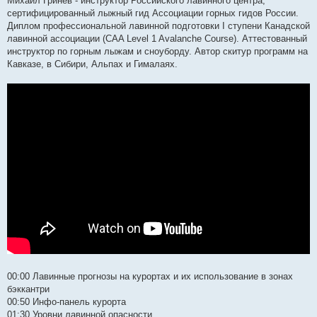
Михаил Гринёв - инструктор Российского лавинного центра,
сертифицированный лыжный гид Ассоциации горных гидов России.
Диплом профессиональной лавинной подготовки I ступени Канадской
лавинной ассоциации (CAA Level 1 Avalanche Course). Аттестованный
инструктор по горным лыжам и сноуборду. Автор скитур программ на
Кавказе, в Сибири, Альпах и Гималаях.
00:00 Лавинные прогнозы на курортах и их использование в зонах
бэккантри
00:50 Инфо-панель курорта
01:30 Уровни лавинной опасности