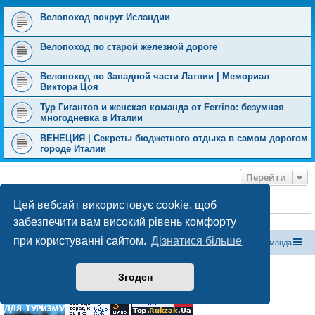
н
я
Велопоход вокруг Исландии
Велопоход по старой железной дороге
Велопоход по Западной части Латвии | Мемориал
Виктора Цоя
Тур Гигантов и женская команда от Ferrino: безумная
многодневка в Италии
ВЕНЕЦИЯ | Секреты бюджетного отдыха в самом дорогом
городе Италии
Перейти
Цей вебсайт використовує cookie, щоб
ХТО ЗАРАЗ ОНЛАЙН
забезпечити вам високий рівень комфорту
Зараз переглядають цей форум:
ClaudeBot [бот ШІ]
і 1 гість
при користуванні сайтом.
Дізнатися більше
Магазин спорядження
Туристичний форум «Рюкзак»
Команда
Працює на phpBB® Forum Software © phpBB Limited
Згоден
Конфіденційність
|
Умови