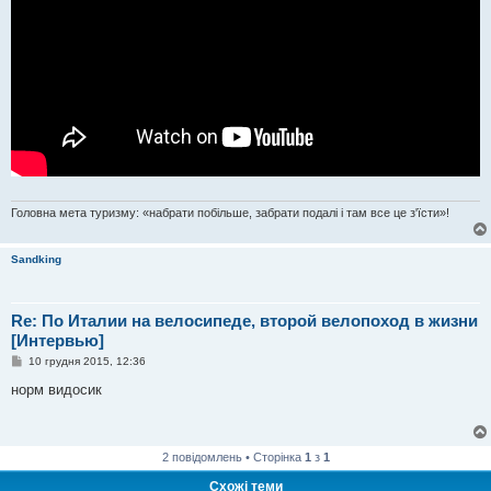
Головна мета туризму: «набрати побільше, забрати подалі і там все це з'їсти»!
Sandking
Re: По Италии на велосипеде, второй велопоход в жизни
[Интервью]
П
10 грудня 2015, 12:36
о
в
норм видосик
і
д
о
м
л
2 повідомлень • Сторінка
1
з
1
е
н
Схожі теми