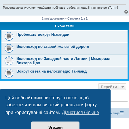
Головна мета туризму: «набрати побільше, забрати подалі і там все це з'їсти»!
1 повідомлення • Сторінка
1
з
1
Схожі теми
Пробежать вокруг Исландии
Велопоход по старой железной дороге
Велопоход по Западной части Латвии | Мемориал
Виктора Цоя
Вокруг света на велосипеде: Тайланд
Перейти
Цей вебсайт використовує cookie, щоб
ХТО ЗАРАЗ ОНЛАЙН
забезпечити вам високий рівень комфорту
Зараз переглядають цей форум:
ClaudeBot [бот ШІ]
і 0 гостей
при користуванні сайтом.
Дізнатися більше
Магазин спорядження
Туристичний форум «Рюкзак»
Команда
Працює на phpBB® Forum Software © phpBB Limited
Згоден
Конфіденційність
|
Умови