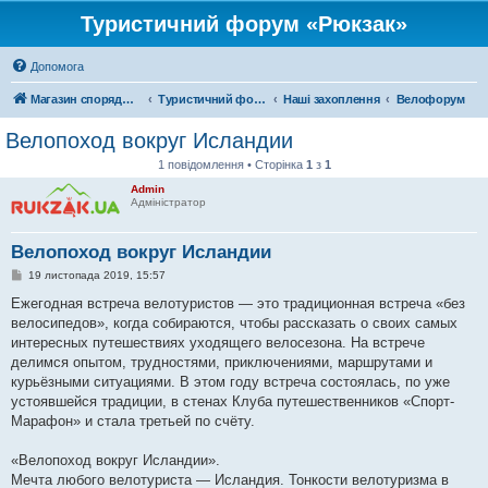
Туристичний форум «Рюкзак»
Допомога
Магазин спорядження
Туристичний форум «Рюкзак»
Наші захоплення
Велофорум
Велопоход вокруг Исландии
1 повідомлення • Сторінка
1
з
1
Admin
Адміністратор
Велопоход вокруг Исландии
П
19 листопада 2019, 15:57
о
в
Ежегодная встреча велотуристов — это традиционная встреча «без
і
велосипедов», когда собираются, чтобы рассказать о своих самых
д
о
интересных путешествиях уходящего велосезона. На встрече
м
делимся опытом, трудностями, приключениями, маршрутами и
л
е
курьёзными ситуациями. В этом году встреча состоялась, по уже
н
устоявшейся традиции, в стенах Клуба путешественников «Спорт-
н
я
Марафон» и стала третьей по счёту.
«Велопоход вокруг Исландии».
Мечта любого велотуриста — Исландия. Тонкости велотуризма в