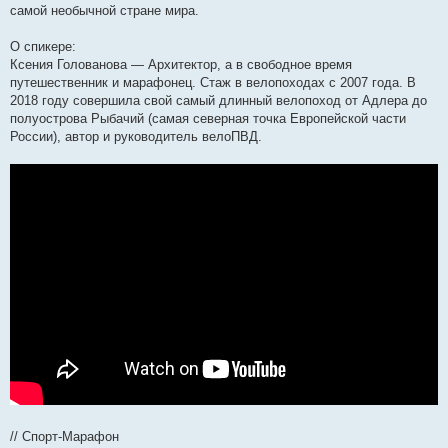
самой необычной стране мира.
О спикере:
Ксения Голованова — Архитектор, а в свободное время
путешественник и марафонец. Стаж в велопоходах с 2007 года. В
2018 году совершила свой самый длинный велопоход от Адлера до
полуострова Рыбачий (самая северная точка Европейской части
России), автор и руководитель велоПВД.
// Спорт-Марафон