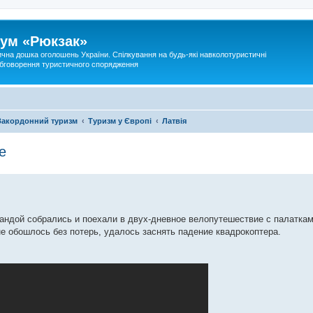
ум «Рюкзак»
ична дошка оголошень України. Спілкування на будь-які навколотуристичні
 обговорення туристичного спорядження
Закордонний туризм
Туризм у Європі
Латвія
е
андой собрались и поехали в двух-дневное велопутешествие с палаткам
е обошлось без потерь, удалось заснять падение квадрокоптера.