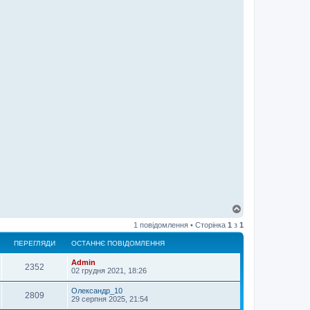
Д
о
1 повідомлення • Сторінка
1
з
1
г
о
ПЕРЕГЛЯДИ
ОСТАННЄ ПОВІДОМЛЕННЯ
р
и
Admin
2352
02 грудня 2021, 18:26
Олександр_10
2809
29 серпня 2025, 21:54