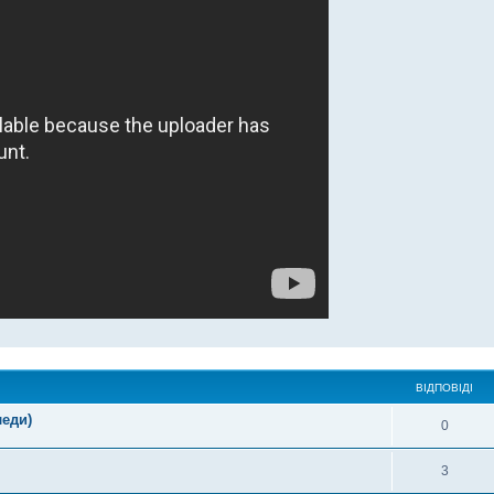
ВІДПОВІДІ
леди)
0
3