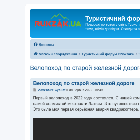
Туристичний фор
Подорожі по всьому світу. Турист
теми, обмін досвідом. Огляди та
Допомога
Магазин спорядження
Туристичний форум «Рюкзак»
Велопоход по старой железной дорог
Велопоход по старой железной дороге
П
Adventure Cyclist
»
08 червня 2022, 10:39
о
в
Первый велопоход в 2022 году состоялся. С нашей ком
і
самой холмистой местности Латвии. Это путешествие н
д
о
Это была моя первая серьёзная авария квадракоптера.
м
л
е
н
н
я