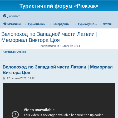
Туристичний форум «Рюкзак»
Допомога
Магазин спорядження
Туристичний форум «Рюкзак»
Закордонний туризм
Туризм у Європі
Латвія
Велопоход по Западной части Латвии |
Мемориал Виктора Цоя
1 повідомлення • Сторінка
1
з
1
Adventure Cyclist
Велопоход по Западной части Латвии | Мемориал
Виктора Цоя
П
17 серпня 2021, 14:08
о
в
і
д
о
м
л
е
н
н
я