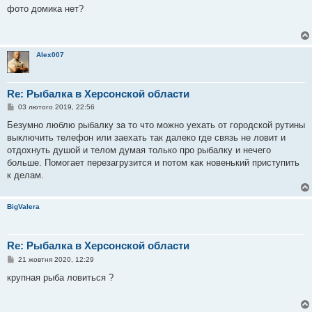
в
фото домика нет?
і
д
о
м
л
Alex007
е
н
н
я
Re: Рыбалка в Херсонской области
П
03 лютого 2019, 22:56
о
в
Безумно люблю рыбалку за то что можно уехать от городской рутины
і
выключить телефон или заехать так далеко где связь не ловит и
д
о
отдохнуть душой и телом думая только про рыбалку и нечего
м
больше. Помогает перезагрузится и потом как новенький приступить
л
е
к делам.
н
н
я
BigValera
Re: Рыбалка в Херсонской области
П
21 жовтня 2020, 12:29
о
в
крупная рыба ловиться ?
і
д
о
м