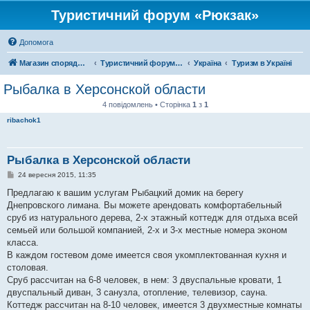
Туристичний форум «Рюкзак»
Допомога
Магазин спорядження
Туристичний форум «Рюкзак»
Україна
Туризм в Україні
Рыбалка в Херсонской области
4 повідомлень • Сторінка
1
з
1
ribachok1
Рыбалка в Херсонской области
П
24 вересня 2015, 11:35
о
в
Предлагаю к вашим услугам Рыбацкий домик на берегу
і
Днепровского лимана. Вы можете арендовать комфортабельный
д
о
сруб из натурального дерева, 2-х этажный коттедж для отдыха всей
м
семьей или большой компанией, 2-х и 3-х местные номера эконом
л
е
класса.
н
В каждом гостевом доме имеется своя укомплектованная кухня и
н
я
столовая.
Сруб рассчитан на 6-8 человек, в нем: 3 двуспальные кровати, 1
двуспальный диван, 3 санузла, отопление, телевизор, сауна.
Коттедж рассчитан на 8-10 человек, имеется 3 двухместные комнаты