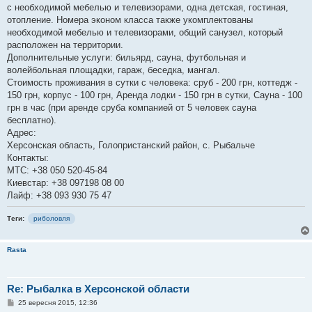
с необходимой мебелью и телевизорами, одна детская, гостиная,
отопление. Номера эконом класса также укомплектованы
необходимой мебелью и телевизорами, общий санузел, который
расположен на территории.
Дополнительные услуги: бильярд, сауна, футбольная и
волейбольная площадки, гараж, беседка, мангал.
Стоимость проживания в сутки с человека: сруб - 200 грн, коттедж -
150 грн, корпус - 100 грн, Аренда лодки - 150 грн в сутки, Сауна - 100
грн в час (при аренде сруба компанией от 5 человек сауна
бесплатно).
Адрес:
Херсонская область, Голопристанский район, с. Рыбальче
Контакты:
МТС: +38 050 520-45-84
Киевстар: +38 097198 08 00
Лайф: +38 093 930 75 47
Теги:
риболовля
Rasta
Re: Рыбалка в Херсонской области
П
25 вересня 2015, 12:36
о