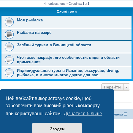
л
4 повідомлень • Сторінка
1
з
1
е
н
Схожі теми
н
я
Моя рыбалка
Рыбалка на озере
Зелёный туризм в Винницкой области
Что такое пакрафт: его особенности, виды и области
применения
Индивидуальные туры в Испании, экскурсии, diving,
рыбалка, и многое многое другое для вас...
Перейти
Цей вебсайт використовує cookie, щоб
ХТО ЗАРАЗ ОНЛАЙН
забезпечити вам високий рівень комфорту
Зараз переглядають цей форум:
ClaudeBot [бот ШІ]
і 0 гостей
при користуванні сайтом.
Дізнатися більше
Магазин спорядження
Туристичний форум «Рюкзак»
Команда
Працює на phpBB® Forum Software © phpBB Limited
Згоден
Конфіденційність
|
Умови