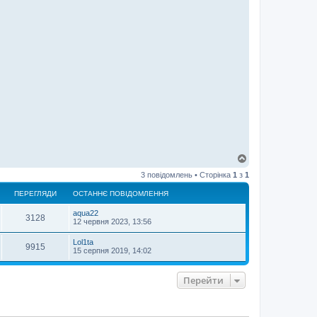
Д
о
3 повідомлень • Сторінка
1
з
1
г
о
ПЕРЕГЛЯДИ
ОСТАННЄ ПОВІДОМЛЕННЯ
р
и
aqua22
3128
12 червня 2023, 13:56
Lol1ta
9915
15 серпня 2019, 14:02
Перейти