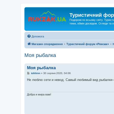
Туристичний фор
Подорожі по всьому світу. Турист
теми, обмін досвідом. Огляди та
Допомога
Магазин спорядження
Туристичний форум «Рюкзак»
Моя рыбалка
Моя рыбалка
П
tohhinn
»
30 серпня 2020, 04:06
о
в
Не люблю сети и невод. Самый любимый вид рыбалки--э
і
д
о
м
л
Добра и мира вам!
е
н
н
я