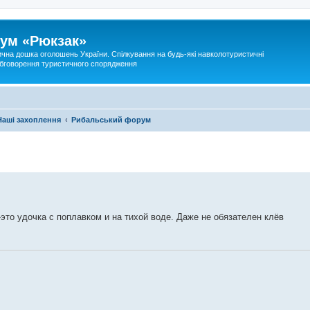
ум «Рюкзак»
ична дошка оголошень України. Спілкування на будь-які навколотуристичні
 обговорення туристичного спорядження
Наші захоплення
Рибальський форум
то удочка с поплавком и на тихой воде. Даже не обязателен клёв