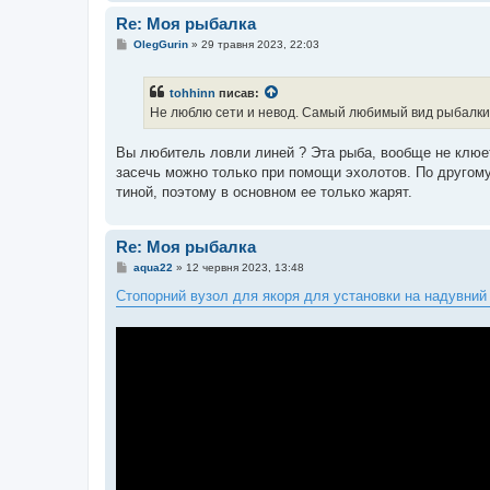
Re: Моя рыбалка
П
OlegGurin
»
29 травня 2023, 22:03
о
в
і
tohhinn
писав:
д
о
Не люблю сети и невод. Самый любимый вид рыбалки--
м
л
е
Вы любитель ловли линей ? Эта рыба, вообще не клюет 
н
засечь можно только при помощи эхолотов. По другому
н
я
тиной, поэтому в основном ее только жарят.
Re: Моя рыбалка
П
aqua22
»
12 червня 2023, 13:48
о
в
Стопорний вузол для якоря для установки на надувний
і
д
о
м
л
е
н
н
я