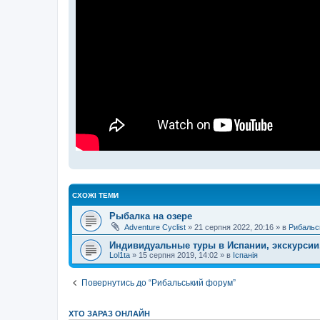
СХОЖІ ТЕМИ
Рыбалка на озере
Adventure Cyclist
»
21 серпня 2022, 20:16
» в
Рибальс
Индивидуальные туры в Испании, экскурсии, 
Lol1ta
»
15 серпня 2019, 14:02
» в
Іспанія
Повернутись до “Рибальський форум”
ХТО ЗАРАЗ ОНЛАЙН