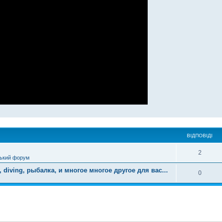
ВІДПОВІДІ
2
ький форум
diving, рыбалка, и многое многое другое для вас...
0