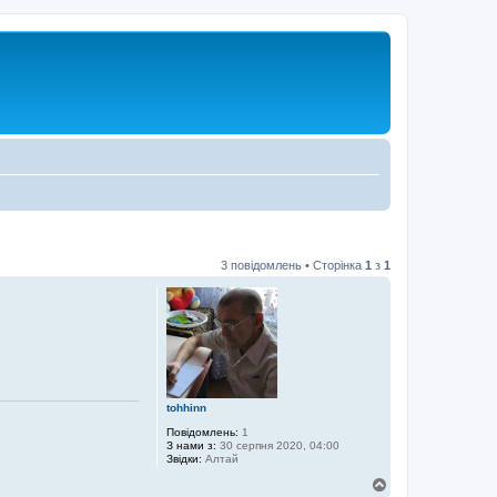
3 повідомлень • Сторінка
1
з
1
tohhinn
Повідомлень:
1
З нами з:
30 серпня 2020, 04:00
Звідки:
Алтай
Д