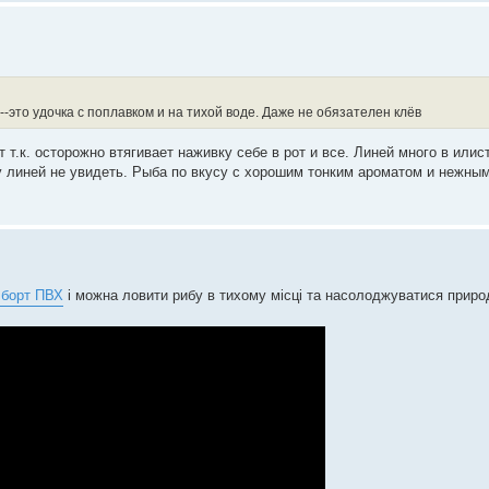
это удочка с поплавком и на тихой воде. Даже не обязателен клёв
т.к. осторожно втягивает наживку себе в рот и все. Линей много в илис
 линей не увидеть. Рыба по вкусу с хорошим тонким ароматом и нежным
 борт ПВХ
і можна ловити рибу в тихому місці та насолоджуватися приро