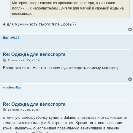
о
Материал шорт сделан из прочного полиэстера, а тип ткани -
м
поплин. ... с наполнителем 3D-геля для мягкой и удобной езды на
л
е
велосипеде..
н
н
я
А для мужчин есть такого типа шорты??
Елена0104
Re: Одежда для велоспорта
П
11 жовтня 2015, 22:14
о
в
Вроде как есть. Но этот вопрос лучше задать самому магазину.
і
д
о
м
л
vladleno4ka
е
н
н
я
Re: Одежда для велоспорта
П
13 червня 2016, 10:07
о
в
отличную велофутболку купил в dakine, впитывает и отталкивает от
і
тела излишнюю влагу и быстро сохнет. Кроме того, она позволяет
д
о
коже «дышать», обеспечивая правильную вентиляцию в любую
м