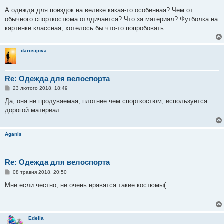
о
в
А одежда для поездок на велике какая-то особенная? Чем от
і
обычного спорткостюма отлдичается? Что за материал? Футболка на
д
о
картинке классная, хотелось бы что-то попробовать.
м
л
е
н
darosijova
н
я
Re: Одежда для велоспорта
П
23 лютого 2018, 18:49
о
в
Да, она не продуваемая, плотнее чем спорткостюм, используется
і
дорогой материал.
д
о
м
л
Aganis
е
н
н
я
Re: Одежда для велоспорта
П
08 травня 2018, 20:50
о
в
Мне если честно, не очень нравятся такие костюмы(
і
д
о
м
л
Edelia
е