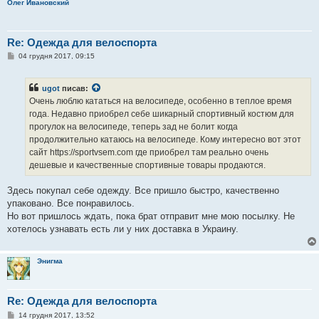
Олег Ивановский
Re: Одежда для велоспорта
П
04 грудня 2017, 09:15
о
в
і
ugot
писав:
д
о
Очень люблю кататься на велосипеде, особенно в теплое время
м
года. Недавно приобрел себе шикарный спортивный костюм для
л
е
прогулок на велосипеде, теперь зад не болит когда
н
продолжительно катаюсь на велосипеде. Кому интересно вот этот
н
я
сайт https://sportvsem.com где приобрел там реально очень
дешевые и качественные спортивные товары продаются.
Здесь покупал себе одежду. Все пришло быстро, качественно
упаковано. Все понравилось.
Но вот пришлось ждать, пока брат отправит мне мою посылку. Не
хотелось узнавать есть ли у них доставка в Украину.
Энигма
Re: Одежда для велоспорта
П
14 грудня 2017, 13:52