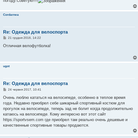
погоду.Советую!!!!
л
е
н
н
Cordarnea
я
Re: Одежда для велоспорта
П
21 грудня 2016, 14:22
о
в
Отличная велофутболка!
і
д
о
м
л
ugot
е
н
н
я
Re: Одежда для велоспорта
П
24 червня 2017, 10:41
о
в
Очень люблю кататься на велосипеде, особенно в теплое время
і
года. Недавно приобрел себе шикарный спортивный костюм для
д
о
прогулок на велосипеде, теперь зад не болит когда продолжительно
м
катаюсь на велосипеде. Кому интересно вот этот сайт
л
е
https://sportvsem.com где приобрел там реально очень дешевые и
н
качественные спортивные товары продаются.
н
я