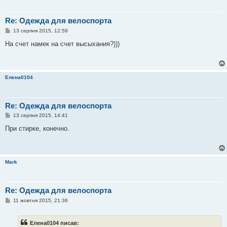
Re: Одежда для велоспорта
П
13 серпня 2015, 12:59
о
в
На счет намек на счет высыхания?)))
і
д
о
м
л
Елена0104
е
н
н
я
Re: Одежда для велоспорта
П
13 серпня 2015, 14:41
о
в
При стирке, конечно.
і
д
о
м
л
Mark
е
н
н
я
Re: Одежда для велоспорта
П
11 жовтня 2015, 21:36
о
в
і
Елена0104 писав:
д