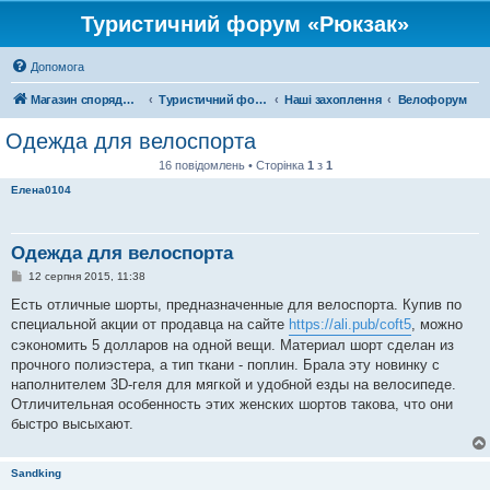
Туристичний форум «Рюкзак»
Допомога
Магазин спорядження
Туристичний форум «Рюкзак»
Наші захоплення
Велофорум
Одежда для велоспорта
16 повідомлень • Сторінка
1
з
1
Елена0104
Одежда для велоспорта
П
12 серпня 2015, 11:38
о
в
Есть отличные шорты, предназначенные для велоспорта. Купив по
і
специальной акции от продавца на сайте
https://ali.pub/coft5
, можно
д
о
сэкономить 5 долларов на одной вещи. Материал шорт сделан из
м
прочного полиэстера, а тип ткани - поплин. Брала эту новинку с
л
е
наполнителем 3D-геля для мягкой и удобной езды на велосипеде.
н
Отличительная особенность этих женских шортов такова, что они
н
я
быстро высыхают.
Sandking