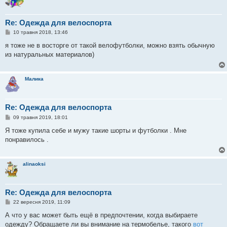
н
н
я
Re: Одежда для велоспорта
П
10 травня 2018, 13:46
о
в
я тоже не в восторге от такой велофутболки, можно взять обычную
і
из натуральных материалов)
д
о
м
л
Малика
е
н
н
я
Re: Одежда для велоспорта
П
09 травня 2019, 18:01
о
в
Я тоже купила себе и мужу такие шорты и футболки . Мне
і
понравилось .
д
о
м
л
alinaoksi
е
н
н
я
Re: Одежда для велоспорта
П
22 вересня 2019, 11:09
о
в
А что у вас может быть ещё в предпочтении, когда выбираете
і
одежду? Обращаете ли вы внимание на термобелье, такого
вот
д