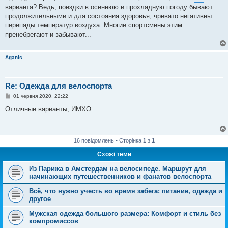
о
варианта? Ведь, поездки в осеннюю и прохладную погоду бывают
м
продолжительными и для состояния здоровья, чревато негативны
л
е
перепады температур воздуха. Многие спортсмены этим
н
пренебрегают и забывают...
н
я
Aganis
Re: Одежда для велоспорта
П
01 червня 2020, 22:22
о
в
Отличные варианты, ИМХО
і
д
о
м
л
16 повідомлень • Сторінка
1
з
1
е
н
Схожі теми
н
я
Из Парижа в Амстердам на велосипеде. Маршрут для
начинающих путешественников и фанатов велоспорта
Всё, что нужно учесть во время забега: питание, одежда и
другое
Мужская одежда большого размера: Комфорт и стиль без
компромиссов