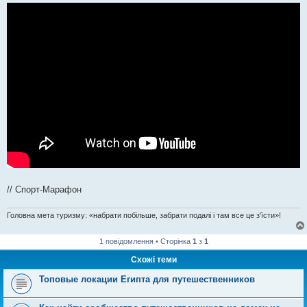
// Спорт-Марафон
Головна мета туризму: «набрати побільше, забрати подалі і там все це з'їсти»!
1 повідомлення • Сторінка
1
з
1
Схожі теми
Топовые локации Египта для путешественников