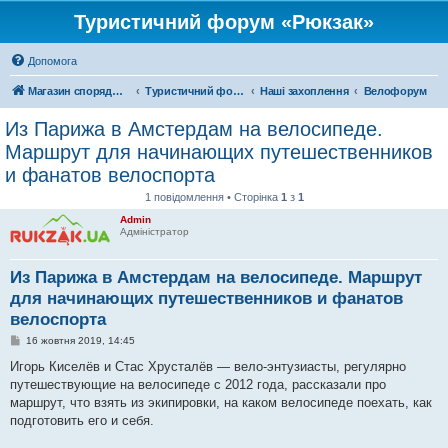
Туристичний форум «Рюкзак»
Допомога
Магазин спорядження
Туристичний форум «Рюкзак»
Наші захоплення
Велофорум
Из Парижа в Амстердам на велосипеде.
Маршрут для начинающих путешественников
и фанатов велоспорта
1 повідомлення • Сторінка
1
з
1
Admin
Адміністратор
Из Парижа в Амстердам на велосипеде. Маршрут
для начинающих путешественников и фанатов
велоспорта
П
16 жовтня 2019, 14:45
о
в
Игорь Киселёв и Стас Хрусталёв — вело-энтузиасты, регулярно
і
путешествующие на велосипеде с 2012 года, рассказали про
д
о
маршрут, что взять из экипировки, на каком велосипеде поехать, как
м
подготовить его и себя.
л
е
н