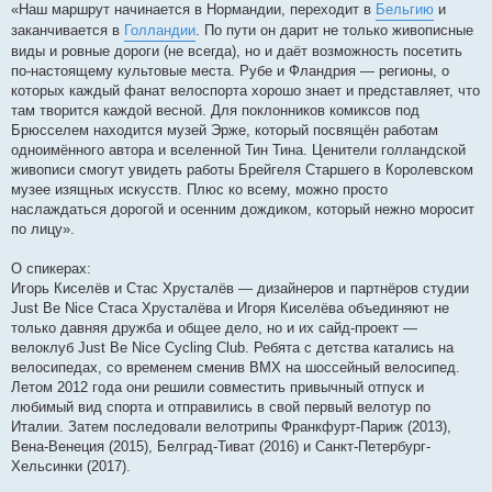
«Наш маршрут начинается в Нормандии, переходит в
Бельгию
и
н
я
заканчивается в
Голландии
. По пути он дарит не только живописные
виды и ровные дороги (не всегда), но и даёт возможность посетить
по-настоящему культовые места. Рубе и Фландрия — регионы, о
которых каждый фанат велоспорта хорошо знает и представляет, что
там творится каждой весной. Для поклонников комиксов под
Брюсселем находится музей Эрже, который посвящён работам
одноимённого автора и вселенной Тин Тина. Ценители голландской
живописи смогут увидеть работы Брейгеля Старшего в Королевском
музее изящных искусств. Плюс ко всему, можно просто
наслаждаться дорогой и осенним дождиком, который нежно моросит
по лицу».
О спикерах:
Игорь Киселёв и Стас Хрусталёв — дизайнеров и партнёров студии
Just Be Nice Стаса Хрусталёва и Игоря Киселёва объединяют не
только давняя дружба и общее дело, но и их сайд-проект —
велоклуб Just Be Nice Cycling Club. Ребята с детства катались на
велосипедах, со временем сменив BMX на шоссейный велосипед.
Летом 2012 года они решили совместить привычный отпуск и
любимый вид спорта и отправились в свой первый велотур по
Италии. Затем последовали велотрипы Франкфурт-Париж (2013),
Вена-Венеция (2015), Белград-Тиват (2016) и Санкт-Петербург-
Хельсинки (2017).