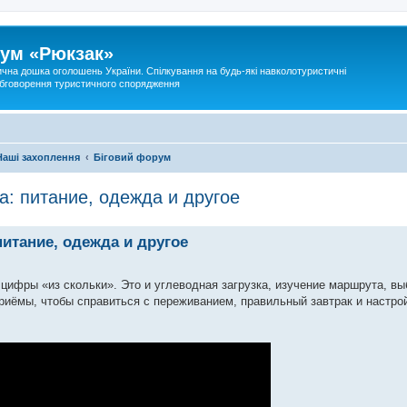
ум «Рюкзак»
ична дошка оголошень України. Спілкування на будь-які навколотуристичні
 обговорення туристичного спорядження
Наші захоплення
Біговий форум
а: питание, одежда и другое
питание, одежда и другое
е цифры «из скольки». Это и углеводная загрузка, изучение маршрута, вы
приёмы, чтобы справиться с переживанием, правильный завтрак и настро