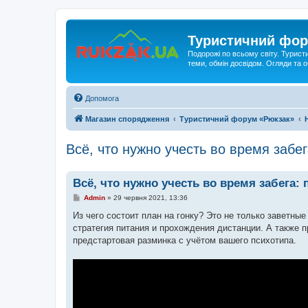
Туристичний фор
Подорожі по всьому світу. Турист
теми, обмін досвідом. Огляди та
Допомога
Магазин спорядження
Туристичний форум «Рюкзак»
Всё, что нужно учесть во время забег
Всё, что нужно учесть во время забега: 
П
Admin
»
29 червня 2021, 13:36
о
в
Из чего состоит план на гонку? Это не только заветны
і
стратегия питания и прохождения дистанции. А также 
д
о
предстартовая разминка с учётом вашего психотипа.
м
л
е
н
н
я