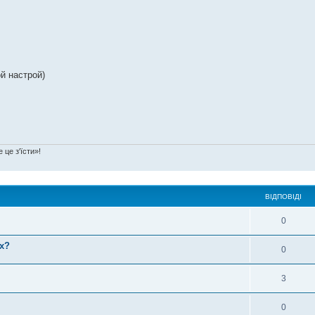
й настрой)
 це з'їсти»!
ВІДПОВІДІ
0
х?
0
3
0