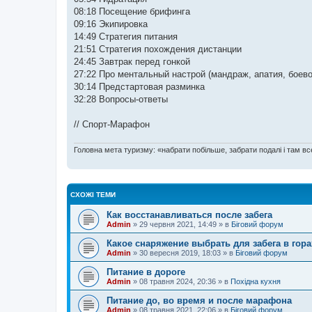
08:18 Посещение брифинга
09:16 Экипировка
14:49 Стратегия питания
21:51 Стратегия похождения дистанции
24:45 Завтрак перед гонкой
27:22 Про ментальный настрой (мандраж, апатия, боево
30:14 Предстартовая разминка
32:28 Вопросы-ответы
// Спорт-Марафон
Головна мета туризму: «набрати побільше, забрати подалі і там все
СХОЖІ ТЕМИ
Как восстанавливаться после забега
Admin
»
29 червня 2021, 14:49
» в
Біговий форум
Какое снаряжение выбрать для забега в гора
Admin
»
30 вересня 2019, 18:03
» в
Біговий форум
Питание в дороге
Admin
»
08 травня 2024, 20:36
» в
Похідна кухня
Питание до, во время и после марафона
Admin
»
08 травня 2021, 22:06
» в
Біговий форум