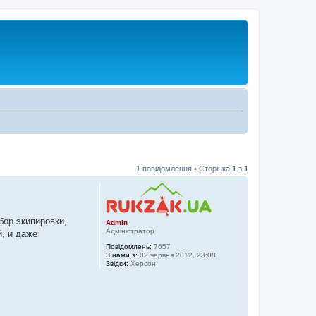
1 повідомлення • Сторінка
1
з
1
бор экипировки,
Admin
Адміністратор
й, и даже
Повідомлень:
7657
З нами з:
02 червня 2012, 23:08
Звідки:
Херсон