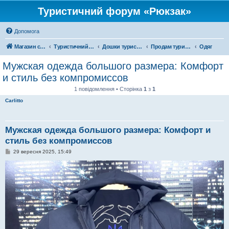
Туристичний форум «Рюкзак»
Допомога
Магазин спорядження
Туристичний форум «Рюкзак»
Дошки туристичних оголошень
Продам туристичне спорядження
Одяг
Мужская одежда большого размера: Комфорт
и стиль без компромиссов
1 повідомлення • Сторінка
1
з
1
Carlitto
Мужская одежда большого размера: Комфорт и
стиль без компромиссов
П
29 вересня 2025, 15:49
о
в
і
д
о
м
л
е
н
н
я