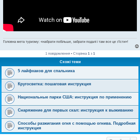
Головна мета туризму: «набрати побільше, забрати подалі і там все це з'їсти»!
1 повідомлення • Сторінка
1
з
1
Схожі теми
5 лайфхаков для спальника
Кругосветка: пошаговая инструкция
Национальные парки США: инструкция по применению
Снаряжение для первых скал: инструкция к выживанию
Способы разжигания огня с помощью огнива. Подробная
инструкция