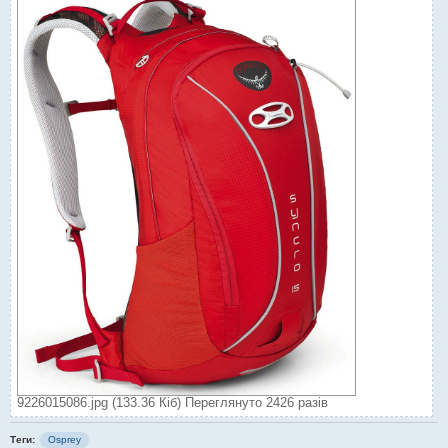
9226015086.jpg (133.36 Кіб) Переглянуто 2426 разів
Теги:
Osprey