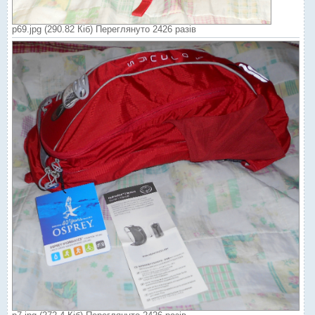
р69.jpg (290.82 Кіб) Переглянуто 2426 разів