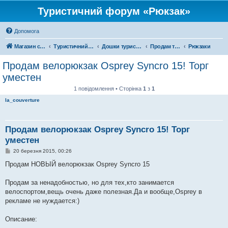
Туристичний форум «Рюкзак»
Допомога
Магазин спорядження
Туристичний форум «Рюкзак»
Дошки туристичних оголошень
Продам туристичне спорядження
Рюкзаки
Продам велорюкзак Osprey Syncro 15! Торг
уместен
1 повідомлення • Сторінка
1
з
1
la_couverture
Продам велорюкзак Osprey Syncro 15! Торг
уместен
П
20 березня 2015, 00:26
о
в
Продам НОВЫЙ велорюкзак Osprey Syncro 15
і
д
о
Продам за ненадобностью, но для тех,кто занимается
м
велоспортом,вещь очень даже полезная.Да и вообще,Osprey в
л
е
рекламе не нуждается:)
н
н
я
Описание: