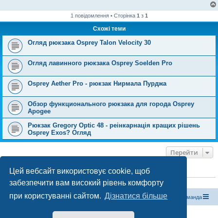
1 повідомлення • Сторінка
1
з
1
Схожі теми
Огляд рюкзака Osprey Talon Velocity 30
Огляд лавинного рюкзака Osprey Soelden Pro
Osprey Aether Pro - рюкзак Нирмала Пурджа
Обзор функционального рюкзака для города Osprey
Apogee
Рюкзак Gregory Optic 48 - реінкарнація кращих рішень
Osprey Exos? Огляд
Перейти
Цей вебсайт використовує cookie, щоб
ХТО ЗАРАЗ ОНЛАЙН
забезпечити вам високий рівень комфорту
Зараз переглядають цей форум:
ClaudeBot [бот ШІ]
і 1 гість
при користуванні сайтом.
Дізнатися більше
Магазин спорядження
Туристичний форум «Рюкзак»
Команда
Працює на phpBB® Forum Software © phpBB Limited