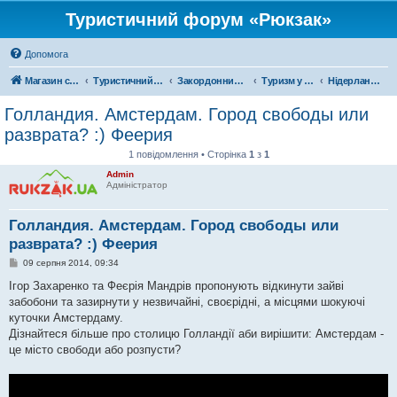
Туристичний форум «Рюкзак»
Допомога
Магазин спорядження
Туристичний форум «Рюкзак»
Закордонний туризм
Туризм у Європі
Нідерланди
Голландия. Амстердам. Город свободы или
разврата? :) Феерия
1 повідомлення • Сторінка
1
з
1
Admin
Адміністратор
Голландия. Амстердам. Город свободы или
разврата? :) Феерия
П
09 серпня 2014, 09:34
о
в
Ігор Захаренко та Феєрія Мандрів пропонують відкинути зайві
і
забобони та зазирнути у незвичайні, своєрідні, а місцями шокуючі
д
о
куточки Амстердаму.
м
Дізнайтеся більше про столицю Голландії аби вирішити: Амстердам -
л
е
це місто свободи або розпусти?
н
н
я