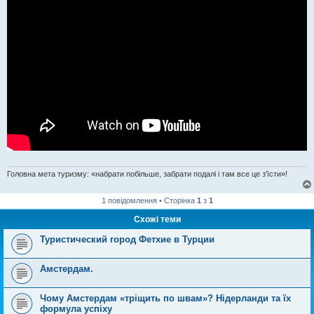
Головна мета туризму: «набрати побільше, забрати подалі і там все це з'їсти»!
1 повідомлення • Сторінка
1
з
1
Схожі теми
Туристический город Фетхие в Турции
Амстердам.
Чому Амстердам «тріщить по швам»? Нідерланди та їх
формула успіху