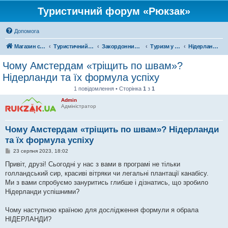
Туристичний форум «Рюкзак»
Допомога
Магазин спорядження
Туристичний форум «Рюкзак»
Закордонний туризм
Туризм у Європі
Нідерланди
Чому Амстердам «тріщить по швам»?
Нідерланди та їх формула успіху
1 повідомлення • Сторінка
1
з
1
Admin
Адміністратор
Чому Амстердам «тріщить по швам»? Нідерланди
та їх формула успіху
П
23 серпня 2023, 18:02
о
в
Привіт, друзі! Сьогодні у нас з вами в програмі не тільки
і
голландський сир, красиві вітряки чи легальні плантації канабісу.
д
о
Ми з вами спробуємо зануритись глибше і дізнатись, що зробило
м
Нідерланди успішними?
л
е
н
Чому наступною країною для дослідження формули я обрала
н
я
НІДЕРЛАНДИ?