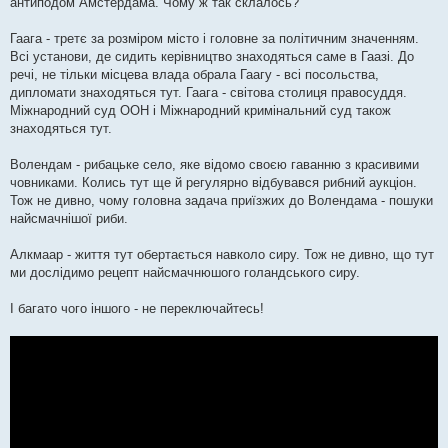
антиподом Амстердама. Чому ж так склалось?
Гаага - третє за розміром місто і головне за політичним значенням.
Всі установи, де сидить керівництво знаходяться саме в Гаазі. До
речі, не тільки місцева влада обрала Гаагу - всі посольства,
дипломати знаходяться тут. Гаага - світова столиця правосуддя.
Міжнародний суд ООН і Міжнародний кримінальний суд також
знаходяться тут.
Волендам - рибацьке село, яке відомо своєю гаванню з красивими
човниками. Колись тут ще й регулярно відбувався рибний аукціон.
Тож не дивно, чому головна задача приїзжих до Волендама - пошуки
найсмачнішої риби.
Алкмаар - життя тут обертається навколо сиру. Тож не дивно, що тут
ми дослідимо рецепт найсмачнюшого голандського сиру.
І багато чого іншого - не переключайтесь!