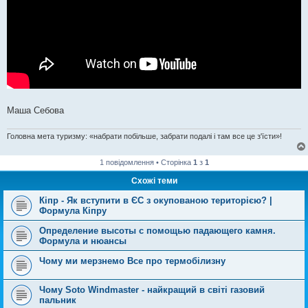
Маша Себова
Головна мета туризму: «набрати побільше, забрати подалі і там все це з'їсти»!
1 повідомлення • Сторінка
1
з
1
Схожі теми
Кіпр - Як вступити в ЄС з окупованою територією? |
Формула Кіпру
Определение высоты с помощью падающего камня.
Формула и нюансы
Чому ми мерзнемо Все про термобілизну
Чому Soto Windmaster - найкращий в світі газовий
пальник