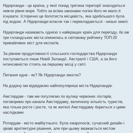
Нідерланди - це країна, у якої понад третина території знаходиться
нижче рівня моря. Тобто за всіма законами логіки його не мало б
існувати. Історично це болотиста місцевість, яка здебільшого була
під водою. А Нідерланди власне так і перекладаються - низькі землі.
Нідерланди називають однією з найкращих країн для переїзду, бо аж
три голандських міста опинились в світовому рейтингу ТОП-20
привабливих міст для експатів.
За рівнем продуктивності сільського господарства Нідерланди
поступаються лише Новій Зеландії, Австралії і США, а за його
інтенсивністю стоять на першому місці у світі.
Питання одне - як? Як Нідерланди змогли?
На додачу ми відвідаємо найпопулярніші міста Нідерландів:
Амстердам - там ми погуляємо по вулиці червоних ліхтарів,
поговоримо про канали Амстердаму, величезну кількість туристів,
яка тільки росте і росте, та як жителі Амстердаму борються з цими
наслідками.
Ротердам - місто майбутнього. Купа хмарочосів, сучасний дизайн і
цікаві архітектурні рішення, але при цьому вважається містом