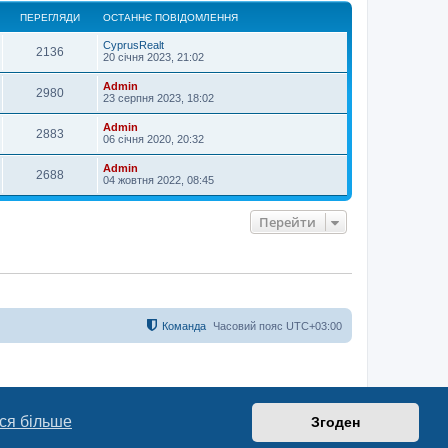
о
ПЕРЕГЛЯДИ
ОСТАННЄ ПОВІДОМЛЕННЯ
р
и
CyprusRealt
2136
20 січня 2023, 21:02
Admin
2980
23 серпня 2023, 18:02
Admin
2883
06 січня 2020, 20:32
Admin
2688
04 жовтня 2022, 08:45
Перейти
Команда
Часовий пояс
UTC+03:00
ся більше
Згоден