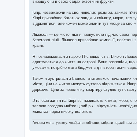
вирощуючи в своїх садах екзотичні фрукти.
Кіпр, незважаючи на свої невеликі розміри, займає п'я
Кіпрі приваблює багатьох завдяки клімату, морю, темпу
відрізнятися, але кожен може знайти тут місце за свої
Лімасол — це місто, яке я пропустила під час своєї п
берегової лінії. Лімасол приваблює компанії, пов'язані 
країні.
Я познайомилася з парою IT-спеціалістів, Вікою і Льоше
адаптуватися до життя на острові. Вони розповіли, що 
умовами, потрібно мати бюджет від півтори тисячі євро
Також я зустрілася з Ілоною, вчителькою початкових кла
міста, ціни на житло можуть суттєво відрізнятися. Напр
дорожче. Ціни за невеличку квартиру-студію тут старту
З плюсів життя на Кіпрі всі називають клімат, море, с
теплою погодою майже цілий рік і відсутність необхідно
кімнатах через високу вологість.
Головна мета туризму: «набрати побільше, забрати подалі і там все