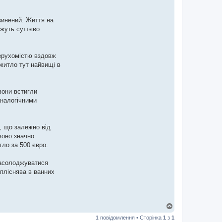
винений. Життя на
ожуть суттєво
нерухомістю вздовж
 житло тут найвищі в
вони встигли
аналогічними
а, що залежно від
 воно значно
тло за 500 євро.
 насолоджуватися
 пліснява в ванних
Д
о
1 повідомлення • Сторінка
1
з
1
г