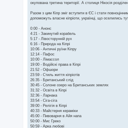
окупована третина території. А столиця Нікосія розділен
Разом з цим Кіпр зміг вступити в ЄС і стати повноцінн
допоможуть власне кіпріоти, українці, що оселились тут
0:00 - Анонс
4:21 - Закинутий корабель
5:17 - Лівосторунній рух
6:16 - Природа на Кіпрі
10:06 - Античні руїни Кіпру
12:14 - Пафос
10:00 - Лімассол
19:00 - Водійскі права в Кіпрі
21:52 - Офшори
23:59 - Стиль життя кіпріотів
26:35 - Британський слід
30:45 - Солоне озеро на Британських землях
31:32 - Освіта в Кіпрі
32:36 - Ларнака
33:54 - Сіга-сіга
39:00 - Релігія в Кіпрі
40:33 - Майстерня кераміки
45:00 - Пивоварня в Айя напа
50:00 - Мис Греко
50:59 - Арка любові