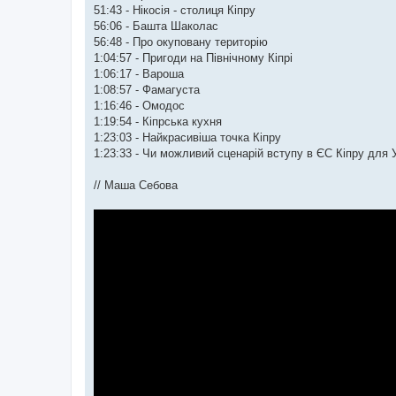
51:43 - Нікосія - столиця Кіпру
56:06 - Башта Шаколас
56:48 - Про окуповану територію
1:04:57 - Пригоди на Північному Кіпрі
1:06:17 - Вароша
1:08:57 - Фамагуста
1:16:46 - Омодос
1:19:54 - Кіпрська кухня
1:23:03 - Найкрасивіша точка Кіпру
1:23:33 - Чи можливий сценарій вступу в ЄС Кіпру для 
// Маша Себова