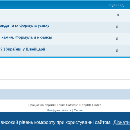
ВІДПОВІДІ
18
нди та їх формула успіху
0
 камня. Формула и нюансы
0
 | Українці у Швейцарії
0
Працює на phpBB® Forum Software © phpBB Limited
Конфіденційність
|
Умови
 високий рівень комфорту при користуванні сайтом.
Дізнати