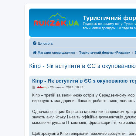
Туристичний фор
Подорожі по всьому світу. Турист
теми, обмін досвідом. Огляди та
Допомога
Магазин спорядження
Туристичний форум «Рюкзак»
Кіпр - Як вступити в ЄС з окупованою
Кіпр - Як вступити в ЄС з окупованою т
П
Admin
»
20 лютого 2024, 18:48
о
в
Кіпр – третій за величиною острів у Середземному морі. 
і
вирощують мандарини і банани, роблять вино, ловлять 
д
о
м
Одночасно із цим Кіпр став ідеальним напрямком для ре
л
е
знають англійську і навіть офіційна документація дублю
н
масово мігрували ІТ компанії, фрілансери і ті, хто зай
н
я
Щоб зрозуміти Кіпр теперішній, важливо зрозуміти і йо