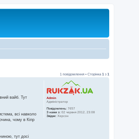
1 повідомлення • Сторінка
1
з
1
івний вайб. Тут
Admin
Адміністратор
Повідомлень:
7657
З нами з:
02 червня 2012, 23:08
истема, всі навколо
Звідки:
Херсон
рчина, чому в Кіпр
чиною, тут досі