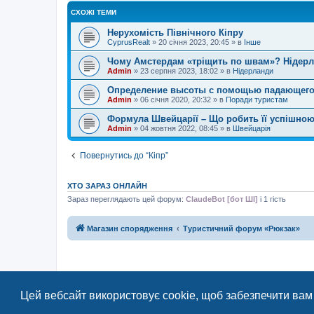
СХОЖІ ТЕМИ
Нерухомість Північного Кіпру
CyprusRealt
»
20 січня 2023, 20:45
» в
Інше
Чому Амстердам «тріщить по швам»? Нідерла
Admin
»
23 серпня 2023, 18:02
» в
Нідерланди
Определение высоты с помощью падающего
Admin
»
06 січня 2020, 20:32
» в
Поради туристам
Формула Швейцарії – Що робить її успішною?
Admin
»
04 жовтня 2022, 08:45
» в
Швейцарія
Повернутись до “Кіпр”
ХТО ЗАРАЗ ОНЛАЙН
Зараз переглядають цей форум:
ClaudeBot [бот ШІ]
і 1 гість
Магазин спорядження
Туристичний форум «Рюкзак»
Цей вебсайт використовує cookie, щоб забезпечити вам