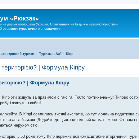
ум «Рюкзак»
ична дошка оголошень України. Спілкування на будь-які навколотуристичні
 обговорення туристичного спорядження
Закордонний туризм
Туризм в Азії
Кіпр
 територією? | Формула Кіпру
ериторією? | Формула Кіпру
Кіпріоти живуть за правилом сіга-сіга. Тобто по-ти-хе-нь-ку! Типово остр
рибу і живуть в кайф!
локейту. В Кіпрі оселились тисячі експатів, бо тут лояльна податкова с
ється англійською. Додайте до цього ідеальний клімат і море. От вам і п
маються нерухомістю.
го історію… 50 років тому Кіпр пережив повномасштабне вторгнення Туреч