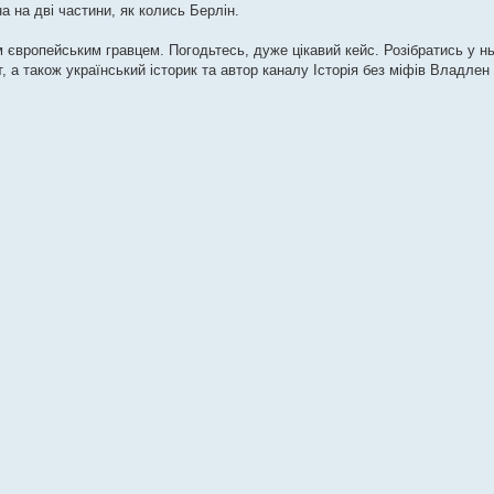
а на дві частини, як колись Берлін.
им європейським гравцем. Погодьтесь, дуже цікавий кейс. Розібратись у н
, а також український історик та автор каналу Історія без міфів Владлен