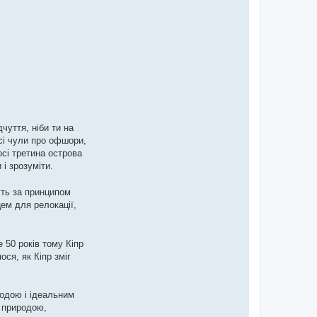
чуття, ніби ти на
сі чули про офшори,
осі третина острова
і зрозуміти.
уть за принципом
цем для релокації,
 50 років тому Кіпр
ся, як Кіпр зміг
родою і ідеальним
з природою,