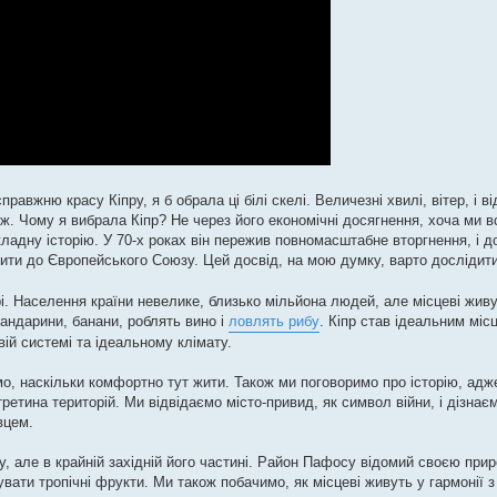
авжню красу Кіпру, я б обрала ці білі скелі. Величезні хвилі, вітер, і від
ж. Чому я вибрала Кіпр? Не через його економічні досягнення, хоча ми в
 складну історію. У 70-х роках він пережив повномасштабне вторгнення, і д
пити до Європейського Союзу. Цей досвід, на мою думку, варто дослідити 
і. Населення країни невелике, близько мільйона людей, але місцеві жив
ндарини, банани, роблять вино і
ловлять рибу
. Кіпр став ідеальним міс
ій системі та ідеальному клімату.
о, наскільки комфортно тут жити. Також ми поговоримо про історію, адже
етина територій. Ми відвідаємо місто-привид, як символ війни, і дізнаємо
вцем.
, але в крайній західній його частині. Район Пафосу відомий своєю при
увати тропічні фрукти. Ми також побачимо, як місцеві живуть у гармонії 