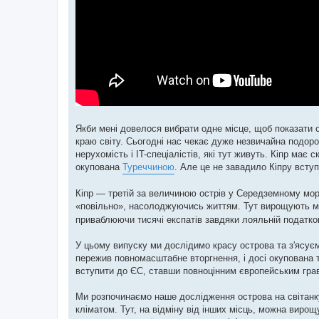
Якби мені довелося вибрати одне місце, щоб показати спр
краю світу. Сьогодні нас чекає дуже незвичайна подоро
нерухомість і IT-спеціалістів, які тут живуть. Кіпр має
окупована
Туреччиною
. Але це не завадило Кіпру всту
Кіпр — третій за величиною острів у Середземному мор
«повільно», насолоджуючись життям. Тут вирощують ма
приваблюючи тисячі експатів завдяки лояльній податков
У цьому випуску ми дослідимо красу острова та з'ясуєм
пережив повномасштабне вторгнення, і досі окупована тр
вступити до ЄС, ставши повноцінним європейським гра
Ми розпочинаємо наше дослідження острова на світанку
кліматом. Тут, на відміну від інших місць, можна вирощ