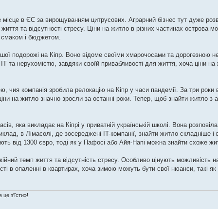
те місце в ЄС за вирощуванням цитрусових. Аграрний бізнес тут дуже роз
 життя та відсутності стресу. Ціни на житло в різних частинах острова м
м смаком і бюджетом.
ершої подорожі на Кіпр. Воно відоме своїми хмарочосами та дорогезною 
з IT та нерухомістю, завдяки своїй привабливості для життя, хоча ціни на
ю, чия компанія зробила релокацію на Кіпр у часи пандемії. За три роки 
ціни на житло значно зросли за останні роки. Тепер, щоб знайти житло з 
.
сів, яка викладає на Кіпрі у приватній українській школі. Вона розповіл
иклад, в Лімасолі, де зосереджені IT-компанії, знайти житло складніше і
ють від 1300 євро, тоді як у Пафосі або Айя-Напі можна знайти схоже жи
покійний темп життя та відсутність стресу. Особливо цінують можливість
сті в опаленні в квартирах, хоча зимою можуть бути свої нюанси, такі як
 це з'їсти»!