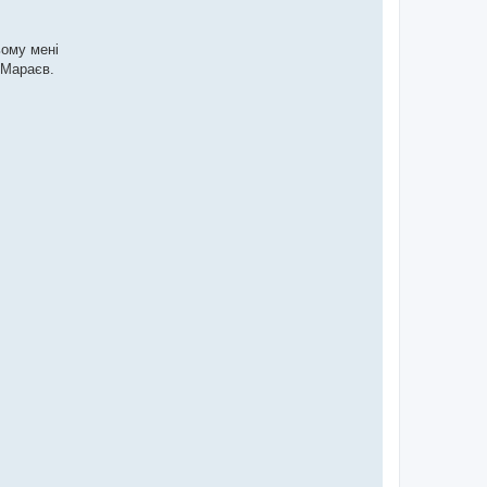
ьому мені
 Мараєв.