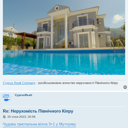
Cyprus Realt Company
- російськомовне агенство нерухомості Північного Кіпру
CyprusRealt
Re: Нерухомість Північного Кіпру
П
20 січня 2023, 20:58
о
в
Чудова триспальна вілла 3+1 у Мутлуяку
і