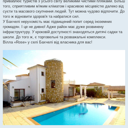
приваблює туристів з усього світу великими чистими пляжами. Більш
того, сприятливим м'яким кліматом і красивою місцевістю далеко від
суєти та масового скупчення людей. Тут можна чудово відпочити. До
того ж відновити здоров'я та набратися сил.
У Бахчелі нерухомість має підвищений попит серед іноземних
громадян. І це не дивно! Адже район має дуже розвинену
інфраструктуру. У кроковій доступності знаходяться дитячі садки та
школи. До того ж, є торговельні та розважальні комплекси.
Вілла «Rose» у селі Бахчелі від власника для вас!