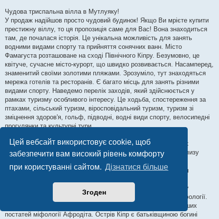
д
о
Чудова триспальна вілла в Мутлуяку!
м
У продаж надійшов просто чудовий будинок! Якщо Ви мрієте купити
л
е
престижну віллу, то ця пропозиція саме для Вас! Вона знаходиться
н
там, де почалася історія. Це унікальна можливість для занять
н
я
водними видами спорту та прийняття сонячних ванн. Місто
Фамагуста розташоване на сході Північного Кіпру. Безумовно, це
квітуче, сучасне місто-курорт, що швидко розвивається. Насамперед,
знаменитий своїми золотими пляжами. Зрозуміло, тут знаходяться
мережа готелів та ресторанів. Є багато місць для занять різними
видами спорту. Наведемо перелік заходів, який здійснюється у
рамках туризму особливого інтересу. Це ходьба, спостереження за
птахами, сільський туризм, віросповідальний туризм, туризм зі
зміцнення здоров'я, гольф, підводні, водні види спорту, велосипедні
прогулянки та культурні тури.
Крім цього, є сучасні стоянки для катерів та яхт.
Цей вебсайт використовує cookie, щоб
Тим, хто небайдужий до історичних, археологічних визначних
пам'яток, неодмінно варто відвідати руїни міста Саламіс поблизу
забезпечити вам високий рівень комфорту
Фамагусти
. Екскурсія справить на вас незабутнє враження,
при користуванні сайтом.
Дізнатися більше
змусивши перенестися на кілька тисяч років тому і вразитися
майстерності стародавніх скульпторів та архітекторів.
Поряд з тим, що протягом багатьох століть на території Кіпру
Згоден
існували різні цивілізації, острів займає особливе місце в міфології.
При одному слові Кіпр відразу згадується одна з найяскравіших
постатей міфології Афродіта. Острів Кіпр є батьківщиною богині