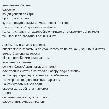
величезний басейн
барбекю
кондиціонери повітря
простора вітальня
кухня з вбудованими меблями високої якості
три спальні з вбудованими шафами
головна спальня з гардеробною кімнатою та окремим санвузлом
три повністю обладнані ванні кімнати
ламінат на підлозі в кімнатах
високоякісна керамічна плитка напору та на стінах у ванних кімнатах
великі балкони та тераси
вікна з подвійними склопакетами
вуличне освітлення
сонячні батареї для нагрівання води
електронна система контролю напору води в кранах
інфраструктура під інтернет та телебачення
територія захищена кам'яним парканом
накопичувальний бак води
окрема автомобільна парковка
гараж
система поливу саду та трави
разом з тим, окрема пральня