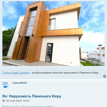
Cyprus Realt Company
- російськомовне агенство нерухомості Північного Кіпру
CyprusRealt
Re: Нерухомість Північного Кіпру
П
20 січня 2023, 20:57
о
в
Елітна вілла 3+1 в елітному районі