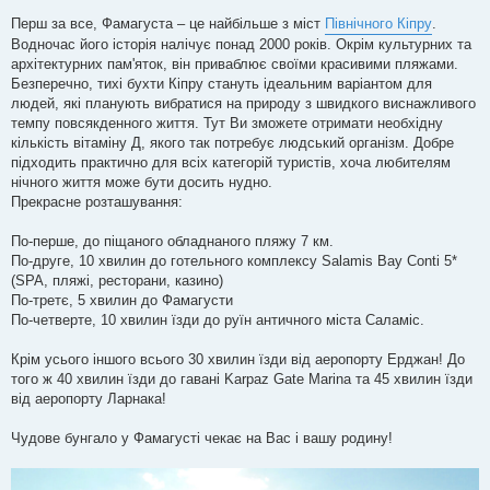
Перш за все, Фамагуста – це найбільше з міст
Північного Кіпру
.
Водночас його історія налічує понад 2000 років. Окрім культурних та
архітектурних пам'яток, він приваблює своїми красивими пляжами.
Безперечно, тихі бухти Кіпру стануть ідеальним варіантом для
людей, які планують вибратися на природу з швидкого виснажливого
темпу повсякденного життя. Тут Ви зможете отримати необхідну
кількість вітаміну Д, якого так потребує людський організм. Добре
підходить практично для всіх категорій туристів, хоча любителям
нічного життя може бути досить нудно.
Прекрасне розташування:
По-перше, до піщаного обладнаного пляжу 7 км.
По-друге, 10 хвилин до готельного комплексу Salamis Bay Conti 5*
(SPA, пляжі, ресторани, казино)
По-третє, 5 хвилин до Фамагусти
По-четверте, 10 хвилин їзди до руїн античного міста Саламіс.
Крім усього іншого всього 30 хвилин їзди від аеропорту Ерджан! До
того ж 40 хвилин їзди до гавані Karpaz Gate Marina та 45 хвилин їзди
від аеропорту Ларнака!
Чудове бунгало у Фамагусті чекає на Вас і вашу родину!