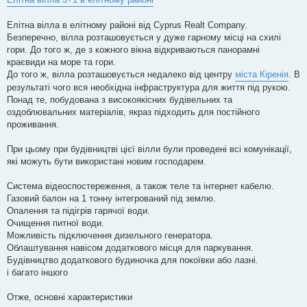
і
д
о
Елітна вілла в елітному районі від Cyprus Realt Company.
м
Безперечно, вілла розташовується у дуже гарному місці на схилі
л
е
гори. До того ж, де з кожного вікна відкриваються панорамні
н
краєвиди на море та гори.
н
я
До того ж, вілла розташовується недалеко від центру
міста Кіренія
. В
результаті чого вся необхідна інфраструктура для життя під рукою.
Понад те, побудована з високоякісних будівельних та
оздоблювальних матеріалів, якраз підходить для постійного
проживання.
При цьому при будівництві цієї вілли були проведені всі комунікації,
які можуть бути використані новим господарем.
Система відеоспостереження, а також теле та інтернет кабелю.
Газовий балон на 1 тонну інтегрований під землю.
Опалення та підігрів гарячої води.
Очищення питної води.
Можливість підключення дизельного генератора.
Облаштування навісом додаткового місця для паркування.
Будівництво додаткового будиночка для покоївки або лазні.
і багато іншого
Отже, основні характеристики