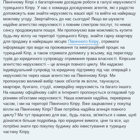
Північному Кіпрі з багаторічним досвідом роботи в галузі нерухомості
турецького Кіпру. У нас є команда досвідчених агентів, які з радістю
допоможуть вам знайти нерухомість вашої мрії та вийти на найкращу
можливу угоду. Звертайтесь до нас сьогодні! Якщо ви шукаєте
надійне агентство нерухомості з повним спектром послуг, то немає
сенсу продовжувати пошук. Ми пропонуємо вам можливість купити
будь-яку віллу на території турецького Кіпру, знайти гарну квартиру
для продажу в найкращих місцях
Північного Кіпру
, отримати
інформацію про види на проживання та імміграційний процес на
турецький Кіпр, а також отримати допомогу у всьому, від перегляду
турів до юридичного супроводу отримання права власності. Кіпрське
агентство нерухомості – це агенція повного циклу. Ми надаємо
індивідуальний супровід та юридичну підтримку під час операцій з
нерухомістю через наше агентство на Північному Кіпрі. Ми
пропонуємо великий вибір таких об'єктів як вілли, таунхауси,
квартири, бунгало, студії, комерційну нерухомість та багато іншого.
На нашому офіційному сайті в Інтернеті пропонується оглядовий тур
різними об'єктами нерухомості. Наша компанія надійна, перевірена
часом, і ми на території Північного Кіпру. Вже зацікавлені у покупці
вілли на Північному Кіпрі? Вам потрібна надійна агенція повного
циклу? Ми тут працюємо для вас, будь ласка, зв'яжіться з нами, щоб
дізнатися більше подробиць про юридичні вимоги, ціни та все, що
потрібно знати про покупку будинку або інвестування в турецьку
частину Кіпру.