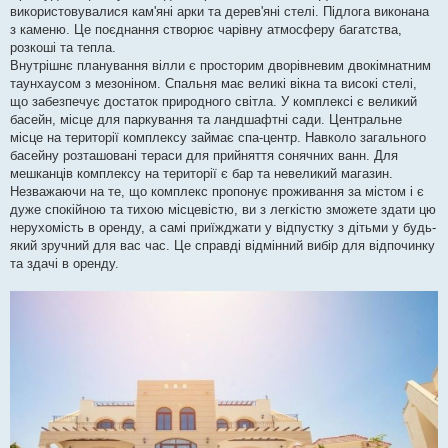
використовувалися кам'яні арки та дерев'яні стелі. Підлога виконана
з каменю. Це поєднання створює чарівну атмосферу багатства,
розкоші та тепла.
Внутрішнє планування вілли є просторим дворівневим двокімнатним
таунхаусом з мезоніном. Спальня має великі вікна та високі стелі,
що забезпечує достаток природного світла. У комплексі є великий
басейн, місце для паркування та ландшафтні сади. Центральне
місце на території комплексу займає спа-центр. Навколо загального
басейну розташовані тераси для прийняття сонячних ванн. Для
мешканців комплексу на території є бар та невеликий магазин.
Незважаючи на те, що комплекс пропонує проживання за містом і є
дуже спокійною та тихою місцевістю, ви з легкістю зможете здати цю
нерухомість в оренду, а самі приїжджати у відпустку з дітьми у будь-
який зручний для вас час. Це справді відмінний вибір для відпочинку
та здачі в оренду.