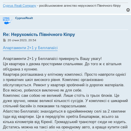
Cyprus Realt Company
- російськомовне агенство нерухомості Північного Кіпру
CyprusRealt
Re: Нерухомість Північного Кіпру
П
20 січня 2023, 20:54
о
в
Апартаменти 2+1 у Беллапаїсі
і
д
о
Апартаменти 2+1 у Беллапаїсі привернуть Вашу увагу!
м
Ця квартира з двома просторими спальнями. До того ж є вітальня
л
е
об'єднана з кухнею.
н
Квартира розташована у елітному комплексі. Просто навпроти однієї
н
я
з приватних шкіл високого рівня. Комплекс організовано
обслуговується. Ремонт у квартирі зроблений із дорогих матеріалів.
Все якісно, робилося виключно як для себе.
Комплекс сам собою не великий. Лише стоїть із трьох блоків. Це
дуже зручно, немає великої кількості сусідів. У комплексі є шикарний
спільний басейн із лежаками та парасольками.
Абатство Беллапаїс знаходиться в однойменному селі за 2 хвилини
їзди від квартири. Це в передгір'ях хребта Бешпармак, всього за
кілька кілометрів від Кіренії. Громадський транспорт сюди не ходить.
Дістатись можна на таксі або на орендному авто, а краще купити свій