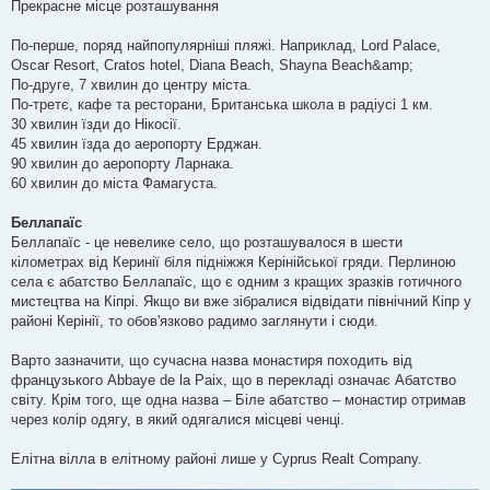
Прекрасне місце розташування
По-перше, поряд найпопулярніші пляжі. Наприклад, Lord Palace,
Oscar Resort, Cratos hotel, Diana Beach, Shayna Beach&amp;
По-друге, 7 хвилин до центру міста.
По-третє, кафе та ресторани, Британська школа в радіусі 1 км.
30 хвилин їзди до Нікосії.
45 хвилин їзда до аеропорту Ерджан.
90 хвилин до аеропорту Ларнака.
60 хвилин до міста Фамагуста.
Беллапаїс
Беллапаїс - це невелике село, що розташувалося в шести
кілометрах від Керинії біля підніжжя Керінійської гряди. Перлиною
села є абатство Беллапаїс, що є одним з кращих зразків готичного
мистецтва на Кіпрі. Якщо ви вже зібралися відвідати північний Кіпр у
районі Керінії, то обов'язково радимо заглянути і сюди.
Варто зазначити, що сучасна назва монастиря походить від
французького Abbaye de la Paix, що в перекладі означає Абатство
світу. Крім того, ще одна назва – Біле абатство – монастир отримав
через колір одягу, в який одягалися місцеві ченці.
Елітна вілла в елітному районі лише у Cyprus Realt Company.