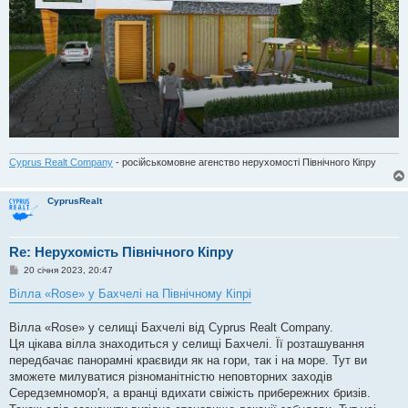
Cyprus Realt Company
- російськомовне агенство нерухомості Північного Кіпру
CyprusRealt
Re: Нерухомість Північного Кіпру
П
20 січня 2023, 20:47
о
в
Вілла «Rose» у Бахчелі на Північному Кіпрі
і
д
о
Вілла «Rose» у селищі Бахчелі від Cyprus Realt Company.
м
Ця цікава вілла знаходиться у селищі Бахчелі. Її розташування
л
е
передбачає панорамні краєвиди як на гори, так і на море. Тут ви
н
зможете милуватися різноманітністю неповторних заходів
н
я
Середземномор'я, а вранці вдихати свіжість прибережних бризів.