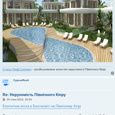
Cyprus Realt Company
- російськомовне агенство нерухомості Північного Кіпру
CyprusRealt
Re: Нерухомість Північного Кіпру
П
20 січня 2023, 20:54
о
в
Екологічна вілла в Беллапаїсі на Північному Кіпрі
і
д
о