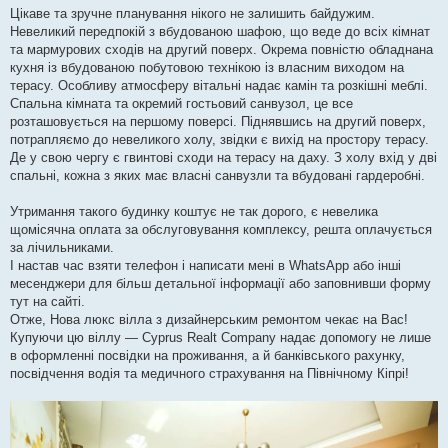
Цікаве та зручне планування нікого не залишить байдужим.
Невеликий передпокій з вбудованою шафою, що веде до всіх кімнат
та мармурових сходів на другий поверх. Окрема повністю обладнана
кухня із вбудованою побутовою технікою із власним виходом на
терасу. Особливу атмосферу вітальні надає камін та розкішні меблі.
Спальна кімната та окремий гостьовий санвузол, це все
розташовується на першому поверсі. Піднявшись на другий поверх,
потрапляємо до невеликого холу, звідки є вихід на простору терасу.
Де у свою чергу є гвинтові сходи на терасу на даху. З холу вхід у дві
спальні, кожна з яких має власні санвузли та вбудовані гардеробні.
Утримання такого будинку коштує не так дорого, є невелика
щомісячна оплата за обслуговування комплексу, решта оплачується
за лічильниками.
І настав час взяти телефон і написати мені в WhatsApp або інші
месенджери для більш детальної інформації або заповнивши форму
тут на сайті.
Отже, Нова люкс вілла з дизайнерським ремонтом чекає на Вас!
Купуючи цю віллу — Cyprus Realt Company надає допомогу не лише
в оформленні посвідки на проживання, а й банківського рахунку,
посвідчення водія та медичного страхування на Північному Кіпрі!