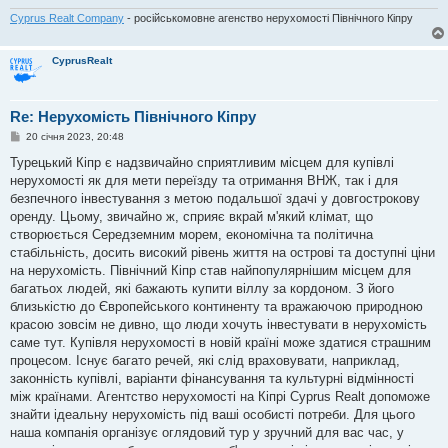
Cyprus Realt Company
- російськомовне агенство нерухомості Північного Кіпру
CyprusRealt
Re: Нерухомість Північного Кіпру
П
20 січня 2023, 20:48
о
в
Турецький Кіпр є надзвичайно сприятливим місцем для купівлі
і
нерухомості як для мети переїзду та отримання ВНЖ, так і для
д
о
безпечного інвестування з метою подальшої здачі у довгострокову
м
оренду. Цьому, звичайно ж, сприяє вкрай м'який клімат, що
л
е
створюється Середземним морем, економічна та політична
н
стабільність, досить високий рівень життя на острові та доступні ціни
н
я
на нерухомість. Північний Кіпр став найпопулярнішим місцем для
багатьох людей, які бажають купити віллу за кордоном. З його
близькістю до Європейського континенту та вражаючою природною
красою зовсім не дивно, що люди хочуть інвестувати в нерухомість
саме тут. Купівля нерухомості в новій країні може здатися страшним
процесом. Існує багато речей, які слід враховувати, наприклад,
законність купівлі, варіанти фінансування та культурні відмінності
між країнами. Агентство нерухомості на Кіпрі Cyprus Realt допоможе
знайти ідеальну нерухомість під ваші особисті потреби. Для цього
наша компанія організує оглядовий тур у зручний для вас час, у