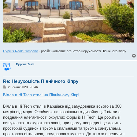
Cyprus Realt Company
- російськомовне агенство нерухомості Північного Кіпру
CyprusRealt
Re: Нерухомість Північного Кіпру
П
20 січня 2023, 20:46
о
в
Вілла в Hi Tech стилі на Північному Кіпрі
і
д
о
Вілла в Hi Tech стилі в Каршіаке від забудовника всього за 300
м
метрів від моря. Особливістю зовнішнього дизайну цієї вілли є
л
е
поєднання елегантності округлих форм із Hi Tech. Це робить її
н
вишуканою та акуратною зовні, при цьому всередині це досить
н
я
просторий будинок з трьома спальнями та трьома санвузлами,
просторою вітальнею, поєднаною з кухнею. До того ж є невеликі