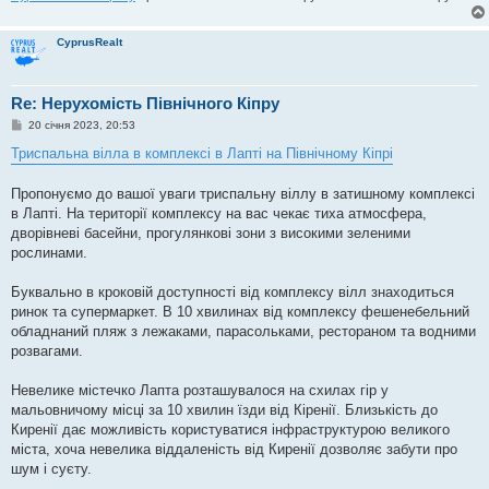
CyprusRealt
Re: Нерухомість Північного Кіпру
П
20 січня 2023, 20:53
о
в
Триспальна вілла в комплексі в Лапті на Північному Кіпрі
і
д
о
Пропонуємо до вашої уваги триспальну віллу в затишному комплексі
м
в Лапті. На території комплексу на вас чекає тиха атмосфера,
л
е
дворівневі басейни, прогулянкові зони з високими зеленими
н
рослинами.
н
я
Буквально в кроковій доступності від комплексу вілл знаходиться
ринок та супермаркет. В 10 хвилинах від комплексу фешенебельний
обладнаний пляж з лежаками, парасольками, рестораном та водними
розвагами.
Невелике містечко Лапта розташувалося на схилах гір у
мальовничому місці за 10 хвилин їзди від Кіренії. Близькість до
Киренії дає можливість користуватися інфраструктурою великого
міста, хоча невелика віддаленість від Киренії дозволяє забути про
шум і суєту.