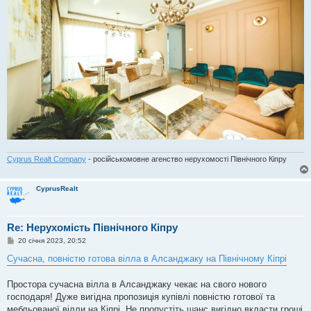
Cyprus Realt Company
- російськомовне агенство нерухомості Північного Кіпру
CyprusRealt
Re: Нерухомість Північного Кіпру
П
20 січня 2023, 20:52
о
в
Сучасна, повністю готова вілла в Алсанджаку на Північному Кіпрі
і
д
о
Простора сучасна вілла в Алсанджаку чекає на свого нового
м
господаря! Дуже вигідна пропозиція купівлі повністю готової та
л
е
мебльованої вілли на Кіпрі. Не пропустіть шанс вигідно вкласти гроші