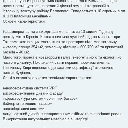
До вашої уваги пропонується екологічна вілла в Беллапаїсі. Цей
м
проект розміщується на великій ділянці землі, інтегрованій в
л
е
історичну текстуру району Беллапаїс. Складається з 10 окремих вілл
н
4+1 із власними басейнами.
н
я
Основні характеристики:
Насамперед вілли знаходяться менш ніж за 10 хвилин їзди від
центру міста Кіренія. Кожна з них має чудовий вид на море та гори.
Так само кожна з цих елегантних та просторих вілл має загальну
житлову площу 354 м2, земельну ділянку – 600-700 м2 та приватний
басейн – 40 м2.
Мало того, проект є новатором в галузі енергетичного та екологічно
чистого дизайну. Покликаний стати першим проектом вілл на
Північному Кіпрі відповідно до системи сертифікації екологічно
чистих будівель.
Деякі з екологічно чистих технічних характеристик:
енергоефективна система VRF
високоефективний дизайн фасаду
інфраструктура системи сонячних батарей
бойлер із тепловим насосом
водозберігаючі системи
ландшафтний дизайн з використанням стійких та екологічних рослин
Використання натуральних матеріалів в інтер'єрі.