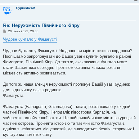
CyprusRealt
Re: Нерухомість Північного Кіпру
П
20 січня 2023, 20:55
о
в
Чудове бунгало у Фамагусті
і
д
о
Чудове бунгало у Фамагусті. Як давно ви мрієте жити за кордоном?
м
Поспішаємо запропонувати до Вашої уваги купити бунгало в районі
л
е
Фамагуста, Північний Кіпр. До того ж, ексклюзивне бунгало може
н
стати Вашим вже сьогодні. Протягом останніх кількох років ця
н
я
місцевість активно розвивається.
До того ж, наша агенція нерухомості пропонує Вашій увазі будинок
для відпочинку всією родиною.
Фамагуста
Фамагуста (Famagusta, Gazimagusa) - місто, розташоване у східній
частині Північного Кіпру. Неподалік півострова Карпасія, на
узбережжі однойменної затоки. Це найпривабливіше місто в турецькій
частині острова. Пройнята історією та таємничістю Фамагуста є
однією з небагатьох місцевостей, де знаходиться безліч історичних і
культурних пам'яток світу.