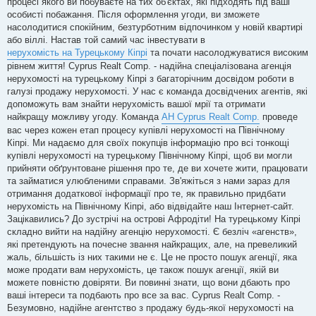
процесі якого ви побуваєте на тих об'єктах, які підходять під ваші
особисті побажання. Після оформлення угоди, ви зможете
насолодитися спокійним, безтурботним відпочинком у новій квартирі
або віллі. Настав той самий час інвестувати в
нерухомість на Турецькому Кіпрі
та почати насолоджуватися високим
рівнем життя! Cyprus Realt Comp. - надійна спеціалізована агенція
нерухомості на турецькому Кіпрі з багаторічним досвідом роботи в
галузі продажу нерухомості. У нас є команда досвідчених агентів, які
допоможуть вам знайти нерухомість вашої мрії та отримати
найкращу можливу угоду. Команда
АН Cyprus Realt Comp.
проведе
вас через кожен етап процесу купівлі нерухомості на Північному
Кіпрі. Ми надаємо для своїх покупців інформацію про всі тонкощі
купівлі нерухомості на турецькому Північному Кіпрі, щоб ви могли
прийняти обґрунтоване рішення про те, де ви хочете жити, працювати
та займатися улюбленими справами. Зв'яжіться з нами зараз для
отримання додаткової інформації про те, як правильно придбати
нерухомість на Північному Кіпрі, або відвідайте наш Інтернет-сайт.
Зацікавились? До зустрічі на острові Афродіти! На турецькому Кіпрі
складно вийти на надійну агенцію нерухомості. Є безліч «агенств»,
які претендують на почесне звання найкращих, але, на превеликий
жаль, більшість із них такими не є. Це не просто пошук агенції, яка
може продати вам нерухомість, це також пошук агенції, якій ви
можете повністю довіряти. Ви повинні знати, що вони дбають про
ваші інтереси та подбають про все за вас. Cyprus Realt Comp. -
Безумовно, надійне агентство з продажу будь-якої нерухомості на