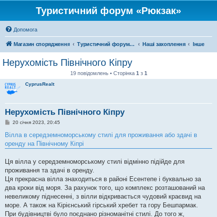
Туристичний форум «Рюкзак»
Допомога
Магазин спорядження
Туристичний форум «Рюкзак»
Наші захоплення
Інше
Нерухомість Північного Кіпру
19 повідомлень • Сторінка
1
з
1
CyprusRealt
Нерухомість Північного Кіпру
П
20 січня 2023, 20:45
о
в
Вілла в середземноморському стилі для проживання або здачі в
і
оренду на Північному Кіпрі
д
о
м
Ця вілла у середземноморському стилі відмінно підійде для
л
е
проживання та здачі в оренду.
н
Ця прекрасна вілла знаходиться в районі Есентепе і буквально за
н
я
два кроки від моря. За рахунок того, що комплекс розташований на
невеликому піднесенні, з вілли відкривається чудовий краєвид на
море. А також на Кірієнський гірський хребет та гору Бешпармак.
При будівництві було поєднано різноманітні стилі. До того ж,