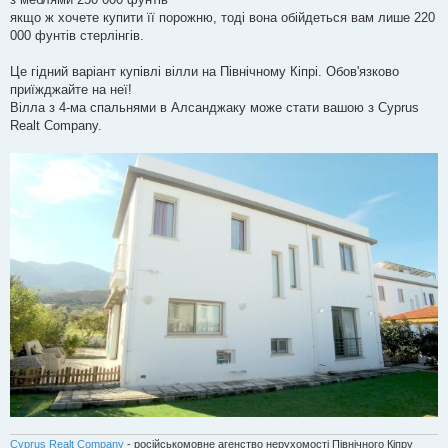
якщо ж хочете купити її порожню, тоді вона обійдеться вам лише 220
000 фунтів стерлінгів.
Це гідний варіант купівлі вілли на Північному Кіпрі. Обов'язково
приїжджайте на неї!
Вілла з 4-ма спальнями в Алсанджаку може стати вашою з Cyprus
Realt Company.
Cyprus Realt Company
- російськомовне агенство нерухомості Північного Кіпру