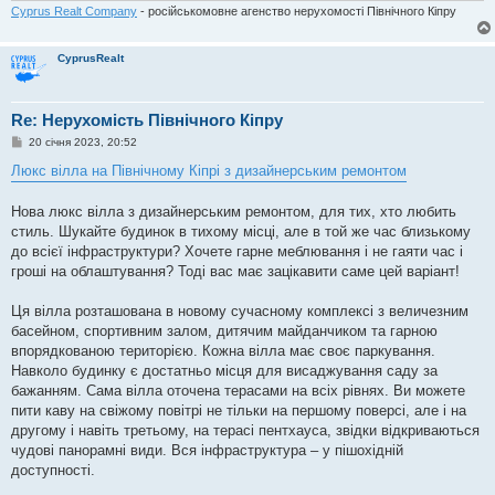
Cyprus Realt Company
- російськомовне агенство нерухомості Північного Кіпру
CyprusRealt
Re: Нерухомість Північного Кіпру
П
20 січня 2023, 20:52
о
в
Люкс вілла на Північному Кіпрі з дизайнерським ремонтом
і
д
о
Нова люкс вілла з дизайнерським ремонтом, для тих, хто любить
м
стиль. Шукайте будинок в тихому місці, але в той же час близькому
л
е
до всієї інфраструктури? Хочете гарне меблювання і не гаяти час і
н
гроші на облаштування? Тоді вас має зацікавити саме цей варіант!
н
я
Ця вілла розташована в новому сучасному комплексі з величезним
басейном, спортивним залом, дитячим майданчиком та гарною
впорядкованою територією. Кожна вілла має своє паркування.
Навколо будинку є достатньо місця для висаджування саду за
бажанням. Сама вілла оточена терасами на всіх рівнях. Ви можете
пити каву на свіжому повітрі не тільки на першому поверсі, але і на
другому і навіть третьому, на терасі пентхауса, звідки відкриваються
чудові панорамні види. Вся інфраструктура – у пішохідній
доступності.