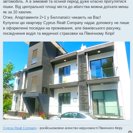
автомобіль. А в зимовий та осінній період дуже класно прогулятися
пішки. Від центральної площі міста до абатства можна доїхати менш
як за 10 хвилин.
Отже, Апартаменти 2+1 у Беллапаїсі чекають на Вас!
Купуючи цю квартиру Cyprus Realt Company надає допомогу не лише
в оформленні посвідки на проживання, але банківського рахунку,
посвідчення водія та медичної страховки на Північному Кіпрі!
Cyprus Realt Company
- російськомовне агенство нерухомості Північного Кіпру