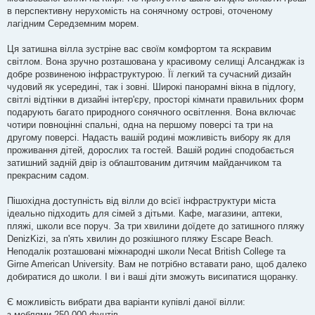
н
в перспективну нерухомість на сонячному острові, оточеному
н
я
лагідним Середземним морем.
Ця затишна вілла зустріне вас своїм комфортом та яскравим
світлом. Вона зручно розташована у красивому селищі Алсанджак із
добре розвиненою інфраструктурою. Її легкий та сучасний дизайн
чудовий як усередині, так і зовні. Широкі панорамні вікна в підлогу,
світлі відтінки в дизайні інтер'єру, просторі кімнати правильних форм
подарують багато природного сонячного освітлення. Вона включає
чотири повноцінні спальні, одна на першому поверсі та три на
другому поверсі. Надасть вашій родині можливість вибору як для
проживання дітей, дорослих та гостей. Вашій родині сподобається
затишний задній двір із облаштованим дитячим майданчиком та
прекрасним садом.
Пішохідна доступність від вілли до всієї інфраструктури міста
ідеально підходить для сімей з дітьми. Кафе, магазини, аптеки,
пляжі, школи все поруч. За три хвилини доїдете до затишного пляжу
DenizKizi, за п'ять хвилин до розкішного пляжу Escape Beach.
Неподалік розташовані міжнародні школи Necat British College та
Girne American University. Вам не потрібно вставати рано, щоб далеко
добиратися до школи. І ви і ваші діти зможуть висипатися щоранку.
Є можливість вибрати два варіанти купівлі даної вілли:
з меблями 250 000 фунтів