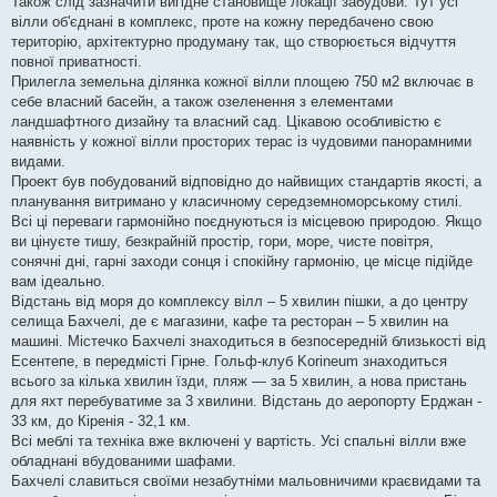
Також слід зазначити вигідне становище локації забудови. Тут усі
вілли об'єднані в комплекс, проте на кожну передбачено свою
територію, архітектурно продуману так, що створюється відчуття
повної приватності.
Прилегла земельна ділянка кожної вілли площею 750 м2 включає в
себе власний басейн, а також озеленення з елементами
ландшафтного дизайну та власний сад. Цікавою особливістю є
наявність у кожної вілли просторих терас із чудовими панорамними
видами.
Проект був побудований відповідно до найвищих стандартів якості, а
планування витримано у класичному середземноморському стилі.
Всі ці переваги гармонійно поєднуються із місцевою природою. Якщо
ви цінуєте тишу, безкрайній простір, гори, море, чисте повітря,
сонячні дні, гарні заходи сонця і спокійну гармонію, це місце підійде
вам ідеально.
Відстань від моря до комплексу вілл – 5 хвилин пішки, а до центру
селища Бахчелі, де є магазини, кафе та ресторан – 5 хвилин на
машині. Містечко Бахчелі знаходиться в безпосередній близькості від
Есентепе, в передмісті Гірне. Гольф-клуб Korineum знаходиться
всього за кілька хвилин їзди, пляж — за 5 хвилин, а нова пристань
для яхт перебуватиме за 3 хвилини. Відстань до аеропорту Ерджан -
33 км, до Кіренія - 32,1 км.
Всі меблі та техніка вже включені у вартість. Усі спальні вілли вже
обладнані вбудованими шафами.
Бахчелі славиться своїми незабутніми мальовничими краєвидами та