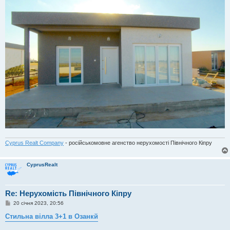
Cyprus Realt Company
- російськомовне агенство нерухомості Північного Кіпру
CyprusRealt
Re: Нерухомість Північного Кіпру
П
20 січня 2023, 20:56
о
в
Стильна вілла 3+1 в Озанкй
і
д