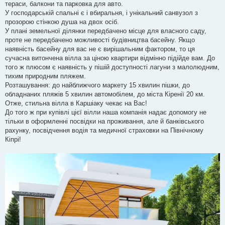
тераси, балкони та парковка для авто.
У господарській спальні є і вбиральня, і унікальний санвузол з
прозорою стінкою душа на двох осіб.
У плані земельної ділянки передбачено місце для власного саду,
проте не передбачено можливості будівництва басейну. Якщо
наявність басейну для вас не є вирішальним фактором, то ця
сучасна витончена вілла за ціною квартири відмінно підійде вам. До
того ж плюсом є наявність у пішій доступності лагуни з малолюдним,
тихим природним пляжем.
Розташування: до найближчого маркету 15 хвилин пішки, до
обладнаних пляжів 5 хвилин автомобілем, до міста Кіренії 20 км.
Отже, стильна вілла в Каршіаку чекає на Вас!
До того ж при купівлі цієї вілли наша компанія надає допомогу не
тільки в оформленні посвідки на проживання, але й банківського
рахунку, посвідчення водія та медичної страховки на Північному
Кіпрі!