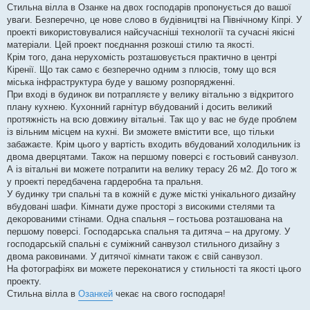
о
Стильна вілла в Озанке на двох господарів пропонується до вашої
м
уваги. Безперечно, це нове слово в будівництві на Північному Кіпрі. У
л
е
проекті використовувалися найсучасніші технології та сучасні якісні
н
матеріали. Цей проект поєднання розкоші стилю та якості.
н
я
Крім того, дана нерухомість розташовується практично в центрі
Кіренії. Що так само є безперечно одним з плюсів, тому що вся
міська інфраструктура буде у вашому розпорядженні.
При вході в будинок ви потрапляєте у велику вітальню з відкритого
плану кухнею. Кухонний гарнітур вбудований і досить великий
протяжність на всю довжину вітальні. Так що у вас не буде проблем
із вільним місцем на кухні. Ви зможете вмістити все, що тільки
забажаєте. Крім цього у вартість входить вбудований холодильник із
двома дверцятами. Також на першому поверсі є гостьовий санвузол.
А із вітальні ви можете потрапити на велику терасу 26 м2. До того ж
у проекті передбачена гардеробна та пральня.
У будинку три спальні та в кожній є дуже місткі унікального дизайну
вбудовані шафи. Кімнати дуже просторі з високими стелями та
декорованими стінами. Одна спальня – гостьова розташована на
першому поверсі. Господарська спальня та дитяча – на другому. У
господарській спальні є суміжний санвузол стильного дизайну з
двома раковинами. У дитячої кімнати також є свій санвузол.
На фотографіях ви можете переконатися у стильності та якості цього
проекту.
Стильна вілла в
Озанкей
чекає на свого господаря!