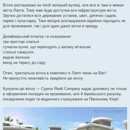
Вілли розташовані на тихій затишній вулиці, але все ж таки в межах
міста Лапта. Тому вам буде доступна вся інфраструктура міста.
Зручно дістатися всіх державних установ, шкіл, дитячих садків,
парків і луна-парку. Таке вигідне розташування відмінно підходить як
для проживання, так і для здачі даної вілли в оренду.
Дизайнерський інтер'єр та планування:
три просторі спальні
сучасна кухня, що переходить у велику вітальню
стильні санвузли
видові балкони
вихід на терасу до саду
Отже, триспальна вілла в комплексі в Лапті чекає на Вас!
Не пропустіть можливість придбати цю віллу.
Купуючи цю віллу — Cyprus Realt Company надає допомогу не тільки
в оформленні посвідки на проживання, але й банківського рахунку,
посвідчення водія та медичного страхування на Північному Кіпрі!