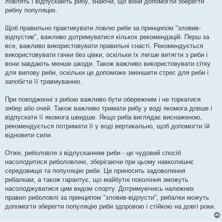
ловлять і відпускають рибу, знаючи, що вони допомогли зберегти
рибну популяцію.
Щоб правильно практикувати ловлю риби за принципом "зловив-
відпустив", важливо дотримуватися кількох рекомендацій. Перш за
все, важливо використовувати правильні снасті. Рекомендується
використовувати гачки без цівки, оскільки їх легше витягти з риби і
вони завдають менше шкоди. Також важливо використовувати сітку
для вилову риби, оскільки це допоможе зменшити стрес для риби і
запобігти її травмуванню.
При поводженні з рибою важливо бути обережним і не торкатися
зябер або очей. Також важливо тримати рибу у воді якомога довше і
відпускати її якомога швидше. Якщо риба виглядає виснаженою,
рекомендується потримати її у воді вертикально, щоб допомогти їй
відновити сили.
Отже, риболовля з відпусканням риби - це чудовий спосіб
насолодитися риболовлею, зберігаючи при цьому навколишнє
середовище та популяцію риби. Це приносить задоволення
рибалкам, а також гарантує, що майбутні покоління зможуть
насолоджуватися цим видом спорту. Дотримуючись належних
правил риболовлі за принципом "зловив-відпусти", рибалки можуть
допомогти зберегти популяцію риби здоровою і стійкою на довгі роки.