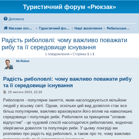
Туристичний форум «Рюкзак»
Допомога
Магазин спорядження
Туристичний форум «Рюкзак»
Наші захоплення
Рибальський форум
Радість риболовлі: чому важливо поважати
рибу та її середовище існування
1 повідомлення • Сторінка
1
з
1
Mr.Robot
Радість риболовлі: чому важливо поважати рибу
та її середовище існування
П
25 лютого 2023, 22:20
о
в
Риболовля - популярне заняття, яким насолоджуються мільйони
і
людей у всьому світі. Однак, оскільки цей вид дозвілля стає все
д
о
більш популярним, важливо враховувати його вплив на навколишнє
м
середовище і популяцію риби. Риболовля за принципом "зловив-
л
е
відпустив" - це чудовий спосіб насолодитися риболовлею, водночас
н
зберігаючи довкілля та популяцію риби. У цьому лонгріді ми
н
я
розповімо про радість від риболовлі, а також про те, чому важливо