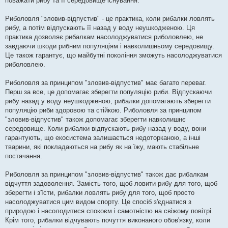
поважати рибу та її середовище існування.
Риболовля "зловив-відпустив" - це практика, коли рибалки ловлять
рибу, а потім відпускають її назад у воду неушкодженою. Ця
практика дозволяє рибалкам насолоджуватися риболовлею, не
завдаючи шкоди рибним популяціям і навколишньому середовищу.
Це також гарантує, що майбутні покоління зможуть насолоджуватися
риболовлею.
Риболовля за принципом "зловив-відпустив" має багато переваг.
Перш за все, це допомагає зберегти популяцію риби. Відпускаючи
рибу назад у воду неушкодженою, рибалки допомагають зберегти
популяцію риби здоровою та стійкою. Риболовля за принципом
"зловив-відпустив" також допомагає зберегти навколишнє
середовище. Коли рибалки відпускають рибу назад у воду, вони
гарантують, що екосистема залишається недоторканою, а інші
тварини, які покладаються на рибу як на їжу, мають стабільне
постачання.
Риболовля за принципом "зловив-відпустив" також дає рибалкам
відчуття задоволення. Замість того, щоб ловити рибу для того, щоб
зберегти і з'їсти, рибалки ловлять рибу для того, щоб просто
насолоджуватися цим видом спорту. Це спосіб з'єднатися з
природою і насолодитися спокоєм і самотністю на свіжому повітрі.
Крім того, рибалки відчувають почуття виконаного обов'язку, коли