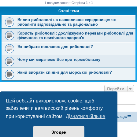
1 повідомлення • Сторінка
1
з
1
Схожі теми
Вплив риболовлі на навколишнє середовище: як
рибалити відповідально та раціонально
Користь риболовлі: досліджуємо переваги риболовлі для
фізичного та психічного здоров'я
Як вибрати поплавок для риболовлі?
Чому ми мерзнемо Все про термобілизну
Який вибрати спінінг для морської риболовлі?
Перейти
Цей вебсайт використовує cookie, щоб
ХТО ЗАРАЗ ОНЛАЙН
забезпечити вам високий рівень комфорту
Зараз переглядають цей форум:
ClaudeBot [бот ШІ]
і 0 гостей
при користуванні сайтом.
Дізнатися більше
Магазин спорядження
Туристичний форум «Рюкзак»
Команда
Працює на phpBB® Forum Software © phpBB Limited
Згоден
Конфіденційність
|
Умови