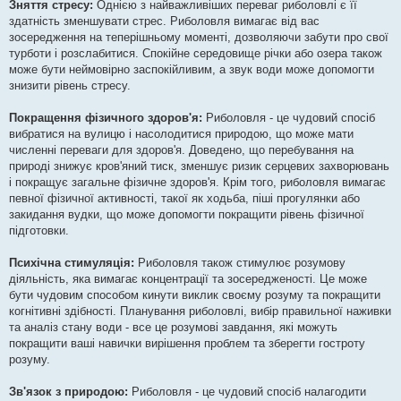
я
Зняття стресу:
Однією з найважливіших переваг риболовлі є її
здатність зменшувати стрес. Риболовля вимагає від вас
зосередження на теперішньому моменті, дозволяючи забути про свої
турботи і розслабитися. Спокійне середовище річки або озера також
може бути неймовірно заспокійливим, а звук води може допомогти
знизити рівень стресу.
Покращення фізичного здоров'я:
Риболовля - це чудовий спосіб
вибратися на вулицю і насолодитися природою, що може мати
численні переваги для здоров'я. Доведено, що перебування на
природі знижує кров'яний тиск, зменшує ризик серцевих захворювань
і покращує загальне фізичне здоров'я. Крім того, риболовля вимагає
певної фізичної активності, такої як ходьба, піші прогулянки або
закидання вудки, що може допомогти покращити рівень фізичної
підготовки.
Психічна стимуляція:
Риболовля також стимулює розумову
діяльність, яка вимагає концентрації та зосередженості. Це може
бути чудовим способом кинути виклик своєму розуму та покращити
когнітивні здібності. Планування риболовлі, вибір правильної наживки
та аналіз стану води - все це розумові завдання, які можуть
покращити ваші навички вирішення проблем та зберегти гостроту
розуму.
Зв'язок з природою:
Риболовля - це чудовий спосіб налагодити