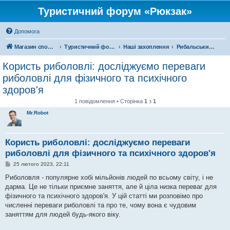
Туристичний форум «Рюкзак»
Допомога
Магазин спорядження
Туристичний форум «Рюкзак»
Наші захоплення
Рибальський форум
Користь риболовлі: досліджуємо переваги
риболовлі для фізичного та психічного
здоров'я
1 повідомлення • Сторінка
1
з
1
Mr.Robot
Користь риболовлі: досліджуємо переваги
риболовлі для фізичного та психічного здоров'я
П
25 лютого 2023, 22:11
о
в
Риболовля - популярне хобі мільйонів людей по всьому світу, і не
і
дарма. Це не тільки приємне заняття, але й ціла низка переваг для
д
о
фізичного та психічного здоров'я. У цій статті ми розповімо про
м
численні переваги риболовлі та про те, чому вона є чудовим
л
е
заняттям для людей будь-якого віку.
н
н