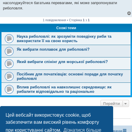
насолоджуйтеся багатьма перевагами, які може запропонувати
риболовля.
1 повідомлення • Сторінка
1
з
1
Схожі теми
Наука риболовлі: як зрозуміти поведінку риби та
використати її на свою користь
Як вибрати поплавок для риболовлі?
Який вибрати спінінг для морської риболовлі?
Посібник для початківців: основні поради для початку
риболовлі
Вплив риболовлі на навколишнє середовище: як
рибалити відповідально та раціонально
Перейти
Цей вебсайт використовує cookie, щоб
ХТО ЗАРАЗ ОНЛАЙН
забезпечити вам високий рівень комфорту
Зараз переглядають цей форум:
ClaudeBot [бот ШІ]
і 0 гостей
при користуванні сайтом.
Дізнатися більше
Магазин спорядження
Туристичний форум «Рюкзак»
Команда