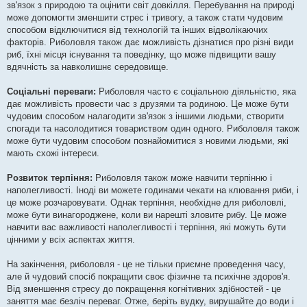
зв'язок з природою та оцінити світ довкілля. Перебування на природі
може допомогти зменшити стрес і тривогу, а також стати чудовим
способом відключитися від технологій та інших відволікаючих
факторів. Риболовля також дає можливість дізнатися про різні види
риб, їхні місця існування та поведінку, що може підвищити вашу
вдячність за навколишнє середовище.
Соціальні переваги:
Риболовля часто є соціальною діяльністю, яка
дає можливість провести час з друзями та родиною. Це може бути
чудовим способом налагодити зв'язок з іншими людьми, створити
спогади та насолодитися товариством один одного. Риболовля також
може бути чудовим способом познайомитися з новими людьми, які
мають схожі інтереси.
Розвиток терпіння:
Риболовля також може навчити терпінню і
наполегливості. Іноді ви можете годинами чекати на клювання риби, і
це може розчаровувати. Однак терпіння, необхідне для риболовлі,
може бути винагороджене, коли ви нарешті зловите рибу. Це може
навчити вас важливості наполегливості і терпіння, які можуть бути
цінними у всіх аспектах життя.
На закінчення, риболовля - це не тільки приємне проведення часу,
але й чудовий спосіб покращити своє фізичне та психічне здоров'я.
Від зменшення стресу до покращення когнітивних здібностей - це
заняття має безліч переваг. Отже, беріть вудку, вирушайте до води і