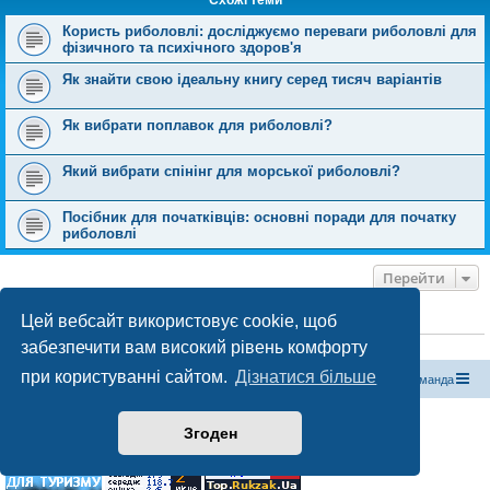
Схожі теми
Користь риболовлі: досліджуємо переваги риболовлі для
фізичного та психічного здоров'я
Як знайти свою ідеальну книгу серед тисяч варіантів
Як вибрати поплавок для риболовлі?
Який вибрати спінінг для морської риболовлі?
Посібник для початківців: основні поради для початку
риболовлі
Перейти
Цей вебсайт використовує cookie, щоб
ХТО ЗАРАЗ ОНЛАЙН
забезпечити вам високий рівень комфорту
Зараз переглядають цей форум:
ClaudeBot [бот ШІ]
і 1 гість
при користуванні сайтом.
Дізнатися більше
Магазин спорядження
Туристичний форум «Рюкзак»
Команда
Працює на phpBB® Forum Software © phpBB Limited
Згоден
Конфіденційність
|
Умови