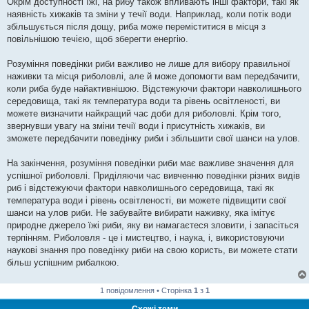
Окрім доступності їжі, на рибу також впливають інші фактори, такі як
наявність хижаків та зміни у течії води. Наприклад, коли потік води
збільшується після дощу, риба може переміститися в місця з
повільнішою течією, щоб зберегти енергію.
Розуміння поведінки риби важливо не лише для вибору правильної
наживки та місця риболовлі, але й може допомогти вам передбачити,
коли риба буде найактивнішою. Відстежуючи фактори навколишнього
середовища, такі як температура води та рівень освітленості, ви
можете визначити найкращий час доби для риболовлі. Крім того,
звернувши увагу на зміни течії води і присутність хижаків, ви
зможете передбачити поведінку риби і збільшити свої шанси на улов.
На закінчення, розуміння поведінки риби має важливе значення для
успішної риболовлі. Приділяючи час вивченню поведінки різних видів
риб і відстежуючи фактори навколишнього середовища, такі як
температура води і рівень освітленості, ви можете підвищити свої
шанси на улов риби. Не забувайте вибирати наживку, яка імітує
природне джерело їжі риби, яку ви намагаєтеся зловити, і запасіться
терпінням. Риболовля - це і мистецтво, і наука, і, використовуючи
наукові знання про поведінку риби на свою користь, ви можете стати
більш успішним рибалкою.
1 повідомлення • Сторінка
1
з
1