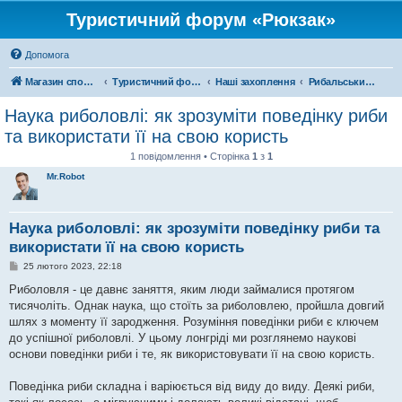
Туристичний форум «Рюкзак»
Допомога
Магазин спорядження
Туристичний форум «Рюкзак»
Наші захоплення
Рибальський форум
Наука риболовлі: як зрозуміти поведінку риби
та використати її на свою користь
1 повідомлення • Сторінка
1
з
1
Mr.Robot
Наука риболовлі: як зрозуміти поведінку риби та
використати її на свою користь
П
25 лютого 2023, 22:18
о
в
Риболовля - це давнє заняття, яким люди займалися протягом
і
тисячоліть. Однак наука, що стоїть за риболовлею, пройшла довгий
д
о
шлях з моменту її зародження. Розуміння поведінки риби є ключем
м
до успішної риболовлі. У цьому лонгріді ми розглянемо наукові
л
е
основи поведінки риби і те, як використовувати її на свою користь.
н
н
я
Поведінка риби складна і варіюється від виду до виду. Деякі риби,