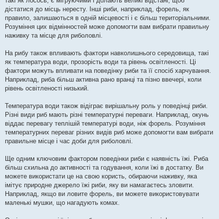
такі як лосось, є мігруючими і долають великі відстані, щоб
дістатися до місць нересту. Інші риби, наприклад, форель, як
правило, залишаються в одній місцевості і є більш територіальними.
Розуміння цих відмінностей може допомогти вам вибрати правильну
наживку та місце для риболовлі.
На рибу також впливають фактори навколишнього середовища, такі
як температура води, прозорість води та рівень освітленості. Ці
фактори можуть впливати на поведінку риби та її спосіб харчування.
Наприклад, риба більш активна рано вранці та пізно ввечері, коли
рівень освітленості низький.
Температура води також відіграє вирішальну роль у поведінці риби.
Різні види риб мають різні температурні переваги. Наприклад, окунь
віддає перевагу теплішій температурі води, ніж форель. Розуміння
температурних переваг різних видів риб може допомогти вам вибрати
правильне місце і час доби для риболовлі.
Ще одним ключовим фактором поведінки риби є наявність їжі. Риба
більш схильна до активності та годування, коли їжі в достатку. Ви
можете використати це на свою користь, обираючи наживку, яка
імітує природне джерело їжі риби, яку ви намагаєтесь зловити.
Наприклад, якщо ви ловите форель, ви можете використовувати
маленькі мушки, що нагадують комах.