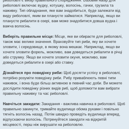
риболовлі є вибір правильного спорядження. Базовий набір для
риболовлі включає вудку, котушку, волосінь, гачки, грузила та
наживку. Тип обладнання, яке вам знадобиться, буде залежати від
виду риболовлі, яким ви плануєте займатися. Наприклад, якщо ви
плануєте рибалити в озері, вам може знадобитися довша вудка і
важча волосінь.
Виберіть правильне місце:
Місце, яке ви обираєте для риболовлі,
також має велике значення. Враховуйте тип риби, яку ви хочете
зловити, і середовище, в якому вона мешкає. Наприклад, якщо ви
хочете зловити форель, можливо, вам доведеться рибалити в річці
або струмку. Якщо ви хочете зловити окуня, можливо, вам
доведеться рибалити в озері або ставку.
Дізнайтеся про поведінку риби:
Щоб досягти успіху в риболовлі,
потрібно розуміти поведінку риби. Рибу приваблюють певні типи
наживок, і вона буде більш активною в певний час доби. Ви можете
дослідити поведінку різних видів риб, щоб допомогти вам вибрати
правильну наживку та час риболовлі.
Навчіться закидати:
Закидання - важлива навичка в риболовлі. Щоб
правильно закинути, тримайте вудилище обома руками і повільно
тягніть волосінь назад. Потім швидко проведіть вудилище вперед,
відпускаючи волосінь. Потренуйтеся закидати на відкритій
місцевості, перш ніж вирушати на риболовлю.