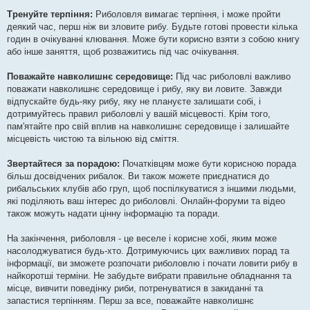
Тренуйте терпіння:
Риболовля вимагає терпіння, і може пройти
деякий час, перш ніж ви зловите рибу. Будьте готові провести кілька
годин в очікуванні клювання. Може бути корисно взяти з собою книгу
або інше заняття, щоб розважитись під час очікування.
Поважайте навколишнє середовище:
Під час риболовлі важливо
поважати навколишнє середовище і рибу, яку ви ловите. Завжди
відпускайте будь-яку рибу, яку не плануєте залишати собі, і
дотримуйтесь правил риболовлі у вашій місцевості. Крім того,
пам'ятайте про свій вплив на навколишнє середовище і залишайте
місцевість чистою та вільною від сміття.
Звертайтеся за порадою:
Початківцям може бути корисною порада
більш досвідчених рибалок. Ви також можете приєднатися до
рибальських клубів або груп, щоб поспілкуватися з іншими людьми,
які поділяють ваш інтерес до риболовлі. Онлайн-форуми та відео
також можуть надати цінну інформацію та поради.
На закінчення, риболовля - це веселе і корисне хобі, яким може
насолоджуватися будь-хто. Дотримуючись цих важливих порад та
інформації, ви зможете розпочати риболовлю і почати ловити рибу в
найкоротші терміни. Не забудьте вибрати правильне обладнання та
місце, вивчити поведінку риби, потренуватися в закиданні та
запастися терпінням. Перш за все, поважайте навколишнє