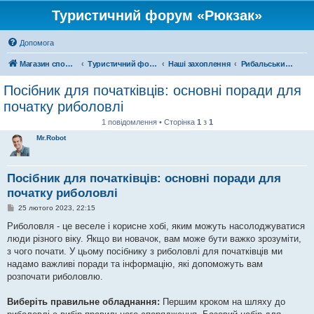
Туристичний форум «Рюкзак»
Допомога
Магазин спорядження
Туристичний форум «Рюкзак»
Наші захоплення
Рибальський форум
Посібник для початківців: основні поради для
початку риболовлі
1 повідомлення • Сторінка
1
з
1
Mr.Robot
Посібник для початківців: основні поради для
початку риболовлі
П
25 лютого 2023, 22:15
о
в
Риболовля - це веселе і корисне хобі, яким можуть насолоджуватися
і
люди різного віку. Якщо ви новачок, вам може бути важко зрозуміти,
д
о
з чого почати. У цьому посібнику з риболовлі для початківців ми
м
надамо важливі поради та інформацію, які допоможуть вам
л
е
розпочати риболовлю.
н
н
я
Виберіть правильне обладнання:
Першим кроком на шляху до