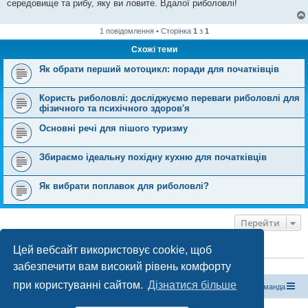
середовище та рибу, яку ви ловите. Вдалої риболовлі!
1 повідомлення • Сторінка
1
з
1
Схожі теми
Як обрати перший мотоцикл: поради для початківців
Користь риболовлі: досліджуємо переваги риболовлі для
фізичного та психічного здоров'я
Основні речі для пішого туризму
Збираємо ідеальну похідну кухню для початківців
Як вибрати поплавок для риболовлі?
Перейти
Цей вебсайт використовує cookie, щоб
ХТО ЗАРАЗ ОНЛАЙН
забезпечити вам високий рівень комфорту
Зараз переглядають цей форум:
ClaudeBot [бот ШІ]
і 0 гостей
при користуванні сайтом.
Дізнатися більше
Магазин спорядження
Туристичний форум «Рюкзак»
Команда