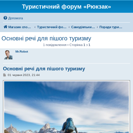
Туристичний форум «Рюкзак»
Допомога
Магазин спорядження
Туристичний форум «Рюкзак»
Самодіяльний туризм
Поради туристам
Основні речі для пішого туризму
1 повідомлення • Сторінка
1
з
1
Mr.Robot
Основні речі для пішого туризму
П
01 червня 2023, 21:44
о
в
і
д
о
м
л
е
н
н
я