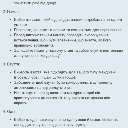
захистити речі від дощу.
2. Намет:
Виберіть намет, який відповідає вашим потребам та погодним
умовам.
Перевірте, чи намет є легким та компактним для перенесення.
Перед використанням намету проведіть випробування
встановлення, щоб бути впевненим, що знаєте, як його
правильно встановити.
Залишайте намет у чистому стані та забезпечуйте вентиляцію
для уникнення конденсації.
3. Взуття:
Виберіть взуття, яке підходить для вашого типу мандрівки
(гірські, лісові, піщані шляхи тощо).
Забезпечте, щоб взуття було комфортним, має належну
амортизацію та підтримку стопи.
Носіть взуття перед початком мандрівки, щоб він
пристосувався до ваших ніг та уникнути натирання або
виразок.
4. Одяг:
Виберіть одяг, враховуючи погодні умови й сезон. Включіть
легку, дихаючу та швидкосохнучу одежу.