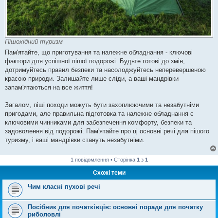
Пішохідний туризм
Пам'ятайте, що приготування та належне обладнання - ключові
фактори для успішної пішої подорожі. Будьте готові до змін,
дотримуйтесь правил безпеки та насолоджуйтесь неперевершеною
красою природи. Залишайте лише сліди, а ваші мандрівки
запам'ятаються на все життя!
Загалом, піші походи можуть бути захоплюючими та незабутніми
пригодами, але правильна підготовка та належне обладнання є
ключовими чинниками для забезпечення комфорту, безпеки та
задоволення від подорожі. Пам'ятайте про ці основні речі для пішого
туризму, і ваші мандрівки стануть незабутніми.
1 повідомлення • Сторінка
1
з
1
Схожі теми
Чим класні пухові речі
Посібник для початківців: основні поради для початку
риболовлі