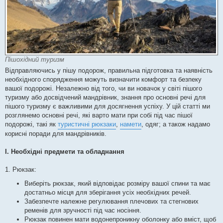
Пішохідний туризм
Відправляючись у пішу подорож, правильна підготовка та наявність
необхідного спорядження можуть визначити комфорт та безпеку
вашої подорожі. Незалежно від того, чи ви новачок у світі пішого
туризму або досвідчений мандрівник, знання про основні речі для
пішого туризму є важливими для досягнення успіху. У цій статті ми
розглянемо основні речі, які варто мати при собі під час пішої
подорожі, такі як
туристичні рюкзаки
,
намети
, одяг; а також надамо
корисні поради для мандрівників.
I. Необхідні предмети та обладнання
1. Рюкзак:
Виберіть рюкзак, який відповідає розміру вашої спини та має
достатньо місця для зберігання усіх необхідних речей.
Забезпечте належне регулювання плечових та стегнових
ременів для зручності під час носіння.
Рюкзак повинен мати водонепроникну оболонку або вміст, щоб