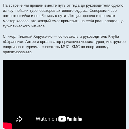
На встрече мы прошли вместе путь от гида до руководителя одного
из крупнейших туроператоров активного отдыха. Совершили все
важные ошибки и не сбились с пути. Лекция прошла в формате
мастер-класса, где каждый смог примерить на себя роль владельца
туристического бизнеса.
Спикер: Николай Хоруженко — основатель и руководитель Клуба
«Странник». Автор и организатор приключенческих туров, инструктор
спортивного туризма, спасатель МЧС, КМС по спортивному
ориентированию.