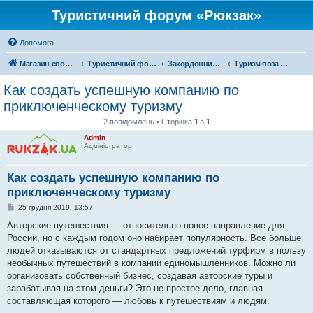
Туристичний форум «Рюкзак»
Допомога
Магазин спорядження
Туристичний форум «Рюкзак»
Закордонний туризм
Туризм поза територією України
Как создать успешную компанию по
приключенческому туризму
2 повідомлень • Сторінка
1
з
1
Admin
Адміністратор
Как создать успешную компанию по
приключенческому туризму
П
25 грудня 2019, 13:57
о
в
Авторские путешествия — относительно новое направление для
і
России, но с каждым годом оно набирает популярность. Всё больше
д
о
людей отказываются от стандартных предложений турфирм в пользу
м
необычных путешествий в компании единомышленников. Можно ли
л
е
организовать собственный бизнес, создавая авторские туры и
н
зарабатывая на этом деньги? Это не простое дело, главная
н
я
составляющая которого — любовь к путешествиям и людям.