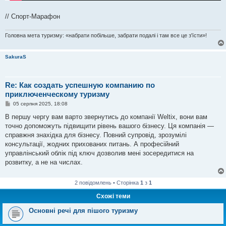
// Спорт-Марафон
Головна мета туризму: «набрати побільше, забрати подалі і там все це з'їсти»!
SakuraS
Re: Как создать успешную компанию по
приключенческому туризму
П
05 серпня 2025, 18:08
о
в
В першу чергу вам варто звернутись до компанії Weltix, вони вам
і
точно допоможуть підвищити рівень вашого бізнесу. Ця компанія —
д
о
справжня знахідка для бізнесу. Повний супровід, зрозумілі
м
консультації, жодних прихованих питань. А професійний
л
е
управлінський облік під ключ дозволив мені зосередитися на
н
розвитку, а не на числах.
н
я
2 повідомлень • Сторінка
1
з
1
Схожі теми
Основні речі для пішого туризму