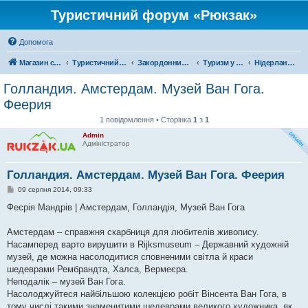
Туристичний форум «Рюкзак»
Допомога
Магазин спорядження
Туристичний форум «Рюкзак»
Закордонний туризм
Туризм у Європі
Нідерланди
Голландия. Амстердам. Музей Ван Гога.
Феерия
1 повідомлення • Сторінка
1
з
1
Admin
Адміністратор
Голландия. Амстердам. Музей Ван Гога. Феерия
П
09 серпня 2014, 09:33
о
в
Феєрія Мандрів | Амстердам, Голландія, Музей Ван Гога
і
д
о
Амстердам – справжня скарбниця для любителів живопису.
м
Насамперед варто вирушити в Rijksmuseum – Державний художній
л
е
музей, де можна насолодитися сповненими світла й краси
н
шедеврами Рембрандта, Халса, Вермеєра.
н
я
Неподалік – музей Ван Гога.
Насолоджуйтеся найбільшою колекцією робіт Вінсента Ван Гога, в
тому числі такими знаменитими шедеврами великого художника, як