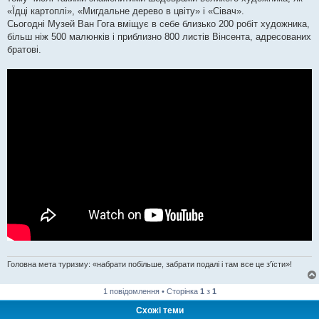
«Їдці картоплі», «Мигдальне дерево в цвіту» і «Сівач».
Сьогодні Музей Ван Гога вміщує в себе близько 200 робіт художника,
більш ніж 500 малюнків і приблизно 800 листів Вінсента, адресованих
братові.
Головна мета туризму: «набрати побільше, забрати подалі і там все це з'їсти»!
1 повідомлення • Сторінка
1
з
1
Схожі теми