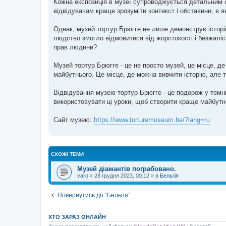
Кожна експозиція в музеї супроводжується детальним о
відвідувачам краще зрозуміти контекст і обставини, в 
Однак, музей тортур Брюгге не лише демонструє історі
людство змогло відмовитися від жорстокості і безжаліс
прав людини?
Музей тортур Брюгге - це не просто музей, це місце, 
майбутнього. Це місце, де можна вивчити історію, але 
Відвідування музею тортур Брюгге - це подорож у темні
використовувати ці уроки, щоб створити краще майбутн
Сайт музею:
https://www.torturemuseum.be/?lang=ru
СХОЖІ ТЕМИ
Музей діамантів пограбовано.
varo
»
28 грудня 2023, 00:12
» в
Бельгія
Повернутись до “Бельгія”
ХТО ЗАРАЗ ОНЛАЙН