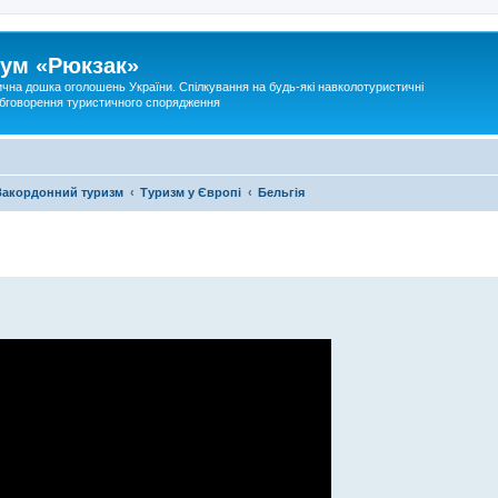
ум «Рюкзак»
ична дошка оголошень України. Спілкування на будь-які навколотуристичні
 обговорення туристичного спорядження
Закордонний туризм
Туризм у Європі
Бельгія