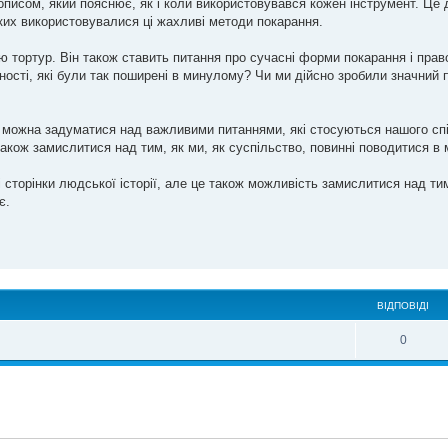
писом, який пояснює, як і коли використовувався кожен інструмент. Це
яких використовувалися ці жахливі методи покарання.
ю тортур. Він також ставить питання про сучасні форми покарання і прав
ності, які були так поширені в минулому? Чи ми дійсно зробили значний п
де можна задуматися над важливими питаннями, які стосуються нашого спі
також замислитися над тим, як ми, як суспільство, повинні поводитися в
 сторінки людської історії, але це також можливість замислитися над т
є.
ВІДПОВІДІ
0