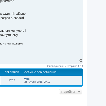
 допомагає
осуддя. Чи дійсно
рогрес в області
льного минулого і
 майбутньому.
им, як ми можемо
Д
о
2 повідомлень • Сторінка
1
з
1
г
о
ПЕРЕГЛЯДИ
ОСТАННЄ ПОВІДОМЛЕННЯ
р
и
varo
1267
28 грудня 2023, 00:12
Перейти