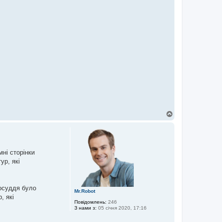
Д
о
г
о
р
и
ні сторінки
ур, які
восуддя було
Mr.Robot
, які
Повідомлень:
246
З нами з:
05 січня 2020, 17:16