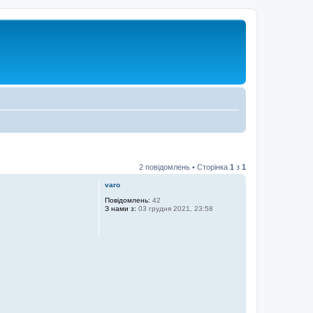
2 повідомлень • Сторінка
1
з
1
varo
Повідомлень:
42
З нами з:
03 грудня 2021, 23:58