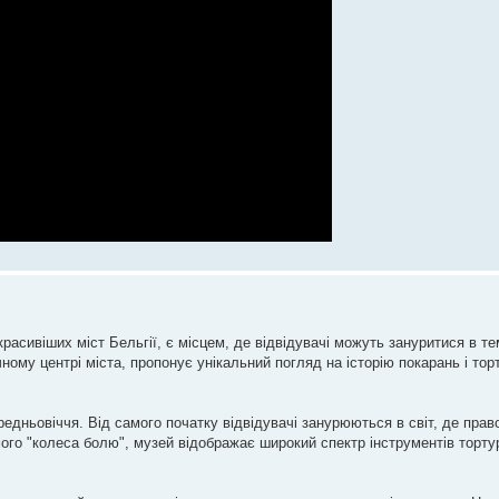
асивіших міст Бельгії, є місцем, де відвідувачі можуть зануритися в тем
ному центрі міста, пропонує унікальний погляд на історію покарань і торт
редньовіччя. Від самого початку відвідувачі занурюються в світ, де пра
мого "колеса болю", музей відображає широкий спектр інструментів тортур