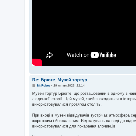
Re: Брюге. Музей тортур.
П
Mr.Robot
»
29 липня 2023, 22:14
о
в
Музей тортур Брюгге, що розташований в одному з найкр
і
людської історії. Цей музей, який знаходиться в історич
д
о
використовувалися протягом століть.
м
л
е
При вході в музей відвідувачів зустрічає атмосфера се
н
жорстоким і безжалісним. Від катувань на воді до відо
н
я
використовувалися для покарання злочинців.