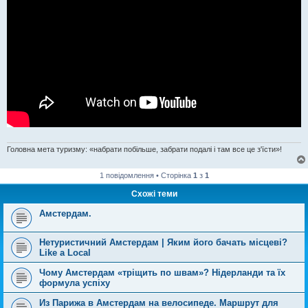
Головна мета туризму: «набрати побільше, забрати подалі і там все це з'їсти»!
1 повідомлення • Сторінка
1
з
1
Схожі теми
Амстердам.
Нетуристичний Амстердам | Яким його бачать місцеві?
Like a Local
Чому Амстердам «тріщить по швам»? Нідерланди та їх
формула успіху
Из Парижа в Амстердам на велосипеде. Маршрут для