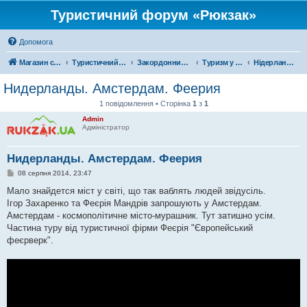
Туристичний форум «Рюкзак»
Допомога
Магазин спорядження
Туристичний форум «Рюкзак»
Закордонний туризм
Туризм у Європі
Нідерланди
Нидерланды. Амстердам. Феерия
1 повідомлення • Сторінка
1
з
1
Admin
Адміністратор
Нидерланды. Амстердам. Феерия
П
08 серпня 2014, 23:47
о
в
Мало знайдется міст у світі, що так ваблять людей звідусіль.
і
Ігор Захаренко та Феєрія Мандрів запрошують у Амстердам.
д
о
Амстердам - космополітичне місто-мурашник. Тут затишно усім.
м
Частина туру від туристичної фірми Феєрія "Європейський
л
е
феєрверк".
н
н
я