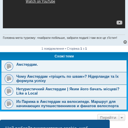
Головна мета туризму: «набрати побільше, забрати подалі і там все це з'їсти»!
1 повідомлення • Сторінка
1
з
1
Схожі теми
Амстердам.
Чому Амстердам «тріщить по швам»? Нідерланди та їх
формула успіху
Нетуристичний Амстердам | Яким його бачать місцеві?
Like a Local
Из Парижа в Амстердам на велосипеде. Маршрут для
начинающих путешественников и фанатов велоспорта
Перейти