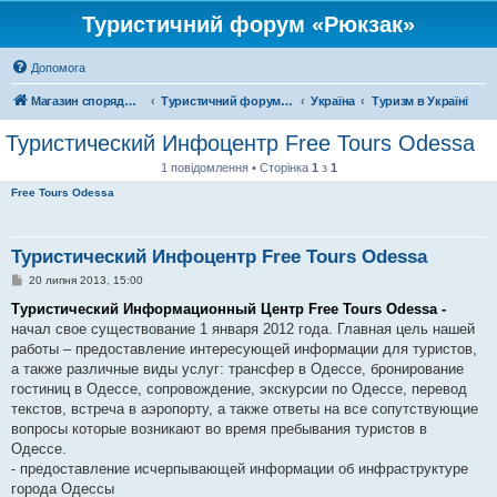
Туристичний форум «Рюкзак»
Допомога
Магазин спорядження
Туристичний форум «Рюкзак»
Україна
Туризм в Україні
Туристический Инфоцентр Free Tours Odessa
1 повідомлення • Сторінка
1
з
1
Free Tours Odessa
Туристический Инфоцентр Free Tours Odessa
П
20 липня 2013, 15:00
о
в
Туристический Информационный Центр Free Tours Odessa -
і
начал свое существование 1 января 2012 года. Главная цель нашей
д
о
работы – предоставление интересующей информации для туристов,
м
а также различные виды услуг: трансфер в Одессе, бронирование
л
е
гостиниц в Одессе, сопровождение, экскурсии по Одессе, перевод
н
текстов, встреча в аэропорту, а также ответы на все сопутствующие
н
я
вопросы которые возникают во время пребывания туристов в
Одессе.
- предоставление исчерпывающей информации об инфраструктуре
города Одессы