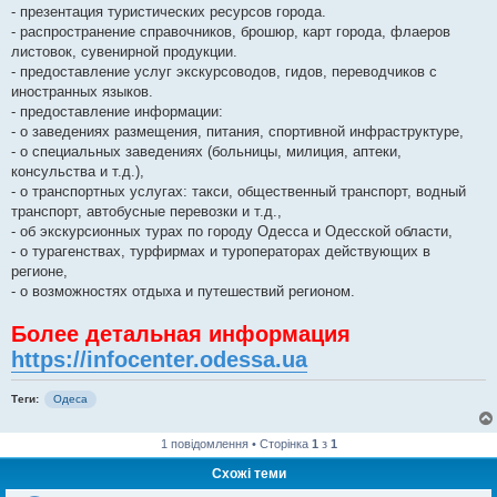
- презентация туристических ресурсов города.
- распространение справочников, брошюр, карт города, флаеров
листовок, сувенирной продукции.
- предоставление услуг экскурсоводов, гидов, переводчиков с
иностранных языков.
- предоставление информации:
- о заведениях размещения, питания, спортивной инфраструктуре,
- о специальных заведениях (больницы, милиция, аптеки,
консульства и т.д.),
- о транспортных услугах: такси, общественный транспорт, водный
транспорт, автобусные перевозки и т.д.,
- об экскурсионных турах по городу Одесса и Одесской области,
- о турагенствах, турфирмах и туроператорах действующих в
регионе,
- о возможностях отдыха и путешествий регионом.
Более детальная информация
https://infocenter.odessa.ua
Теги:
Одеса
1 повідомлення • Сторінка
1
з
1
Схожі теми