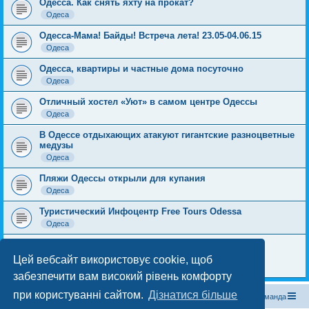
Одесса. Как снять яхту на прокат?
Одеса
Одесса-Мама! Байды! Встреча лета! 23.05-04.06.15
Одеса
Одесса, квартиры и частные дома посуточно
Одеса
Отличный хостел «Уют» в самом центре Одессы
Одеса
В Одессе отдыхающих атакуют гигантские разноцветные
медузы
Одеса
Пляжи Одессы открыли для купания
Одеса
Туристический Инфоцентр Free Tours Odessa
Одеса
Отдых в Одессе в Небольшом Отеле на Большом
Фонтане
Цей вебсайт використовує cookie, щоб
Одеса
забезпечити вам високий рівень комфорту
при користуванні сайтом.
Дізнатися більше
Магазин спорядження
Туристичний форум «Рюкзак»
Команда