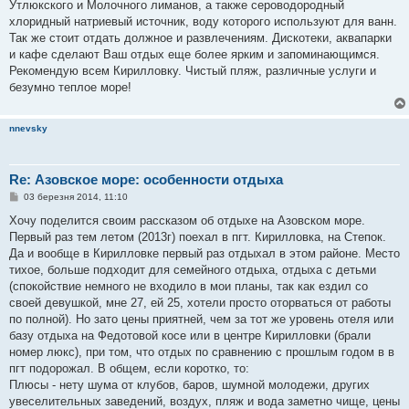
е
Утлюкского и Молочного лиманов, а также сероводородный
н
хлоридный натриевый источник, воду которого используют для ванн.
н
я
Так же стоит отдать должное и развлечениям. Дискотеки, аквапарки
и кафе сделают Ваш отдых еще более ярким и запоминающимся.
Рекомендую всем Кирилловку. Чистый пляж, различные услуги и
безумно теплое море!
nnevsky
Re: Азовское море: особенности отдыха
П
03 березня 2014, 11:10
о
в
Хочу поделится своим рассказом об отдыхе на Азовском море.
і
Первый раз тем летом (2013г) поехал в пгт. Кирилловка, на Степок.
д
о
Да и вообще в Кирилловке первый раз отдыхал в этом районе. Место
м
тихое, больше подходит для семейного отдыха, отдыха с детьми
л
е
(спокойствие немного не входило в мои планы, так как ездил со
н
своей девушкой, мне 27, ей 25, хотели просто оторваться от работы
н
я
по полной). Но зато цены приятней, чем за тот же уровень отеля или
базу отдыха на Федотовой косе или в центре Кирилловки (брали
номер люкс), при том, что отдых по сравнению с прошлым годом в в
пгт подорожал. В общем, если коротко, то:
Плюсы - нету шума от клубов, баров, шумной молодежи, других
увеселительных заведений, воздух, пляж и вода заметно чище, цены