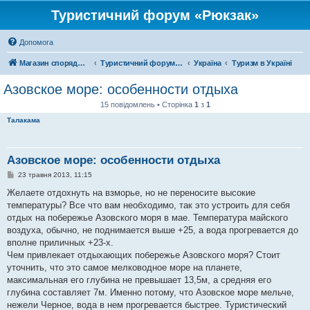
Туристичний форум «Рюкзак»
Допомога
Магазин спорядження
Туристичний форум «Рюкзак»
Україна
Туризм в Україні
Азовское море: особенности отдыха
15 повідомлень • Сторінка
1
з
1
Талакама
Азовское море: особенности отдыха
П
23 травня 2013, 11:15
о
в
Желаете отдохнуть на взморье, но не переносите высокие
і
температуры? Все что вам необходимо, так это устроить для себя
д
о
отдых на побережье Азовского моря в мае. Температура майского
м
воздуха, обычно, не поднимается выше +25, а вода прогревается до
л
е
вполне приличных +23-х.
н
Чем привлекает отдыхающих побережье Азовского моря? Стоит
н
я
уточнить, что это самое мелководное море на планете,
максимальная его глубина не превышает 13,5м, а средняя его
глубина составляет 7м. Именно потому, что Азовское море мельче,
нежели Черное, вода в нем прогревается быстрее. Туристический