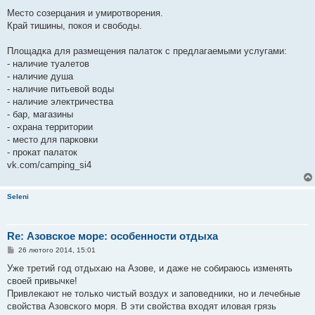
Место созерцания и умиротворения.
Край тишины, покоя и свободы.
Площадка для размещения палаток с предлагаемыми услугами:
- наличие туалетов
- наличие душа
- наличие питьевой воды
- наличие электричества
- бар, магазины
- охрана территории
- место для парковки
- прокат палаток
vk.com/camping_si4
Seleni
Re: Азовское море: особенности отдыха
П
26 лютого 2014, 15:01
о
в
Уже третий год отдыхаю на Азове, и даже не собираюсь изменять
і
своей привычке!
д
о
Привлекают не только чистый воздух и заповедники, но и лечебные
м
свойства Азовского моря. В эти свойства входят иловая грязь
л