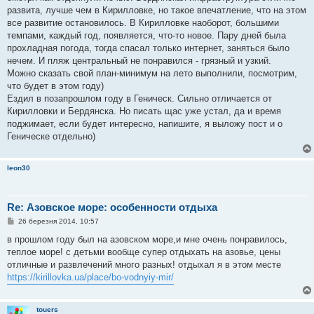
развита, лучше чем в Кирилловке, но такое впечатление, что на этом
все развитие остановилось. В Кирилловке наоборот, большими
темпами, каждый год, появляется, что-то новое. Пару дней была
прохладная погода, тогда спасал только интернет, заняться было
нечем. И пляж центральный не понравился - грязный и узкий.
Можно сказать свой план-минимум на лето выполнили, посмотрим,
что будет в этом году)
Ездил в позапрошлом году в Геническ. Сильно отличается от
Кирилловки и Бердянска. Но писать щас уже устал, да и время
поджимает, если будет интересно, напишите, я выложу пост и о
Геническе отдельно)
leon30
Re: Азовское море: особенности отдыха
П
26 березня 2014, 10:57
о
в
в прошлом году был на азовском море,и мне очень понравилось,
і
теплое море! с детьми вообще супер отдыхать на азовье, цены
д
о
отличные и развлечений много разных! отдыхал я в этом месте
м
https://kirillovka.ua/place/bo-vodnyiy-mir/
л
е
н
н
touers
я