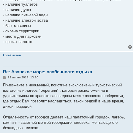
- наличие туалетов
- наличие душа
- наличие питьевой воды
- наличие электричества
- бар, магазины
- охрана территории
- место для парковки
- прокат палаток
kozak.arsen
Re: Азовское море: особенности отдыха
П
22 липня 2013, 13:36
о
в
Приезжайте в необычный, поистине эксклюзивный туристический
і
палаточный лагерь "Берегиня" , который расположен на в
д
о
удивительном по красоте заповедном месте азовского побережья,
м
где отдых Вам позволит насладиться, такой редкой в наше время,
л
е
дикой природой.
н
н
я
Отдалённость от городов делает наш палаточный городок, лагерь,
кемпинг - заветной мечтой городского человека, мечтающего о
безлюдных пляжах.