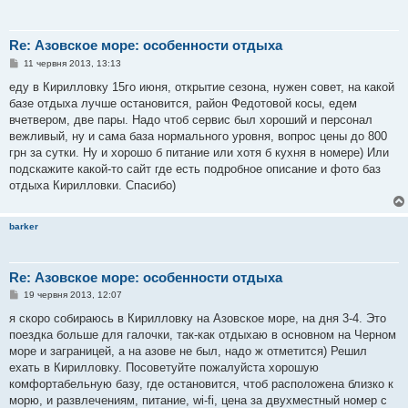
Re: Азовское море: особенности отдыха
П
11 червня 2013, 13:13
о
в
еду в Кирилловку 15го июня, открытие сезона, нужен совет, на какой
і
базе отдыха лучше остановится, район Федотовой косы, едем
д
о
вчетвером, две пары. Надо чтоб сервис был хороший и персонал
м
вежливый, ну и сама база нормального уровня, вопрос цены до 800
л
е
грн за сутки. Ну и хорошо б питание или хотя б кухня в номере) Или
н
подскажите какой-то сайт где есть подробное описание и фото баз
н
я
отдыха Кирилловки. Спасибо)
barker
Re: Азовское море: особенности отдыха
П
19 червня 2013, 12:07
о
в
я скоро собираюсь в Кирилловку на Азовское море, на дня 3-4. Это
і
поездка больше для галочки, так-как отдыхаю в основном на Черном
д
о
море и заграницей, а на азове не был, надо ж отметится) Решил
м
ехать в Кирилловку. Посоветуйте пожалуйста хорошую
л
е
комфортабельную базу, где остановится, чтоб расположена близко к
н
морю, и развлечениям, питание, wi-fi, цена за двухместный номер с
н