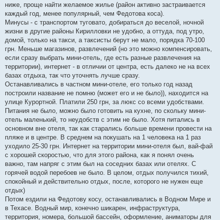
ниже, проще найти желаемое жилье (район активно застраивается
каждый год, менее популярный, чем Федотова коса).
Минусы - с транспортом туговато, добираться до веселой, ночной
жизни в другие районы Кирилловки не удобно, а оттуда, под утро,
домой, только на такси, а таксисты берут не мало, порядка 70-100
грн. Меньше магазинов, развлечений (но это можно компенсировать,
если сразу выбрать мини-отель, где есть разные развлечения на
территории), интернет - в отличии от центра, есть далеко не на всех
базах отдыха, так что уточнять лучше сразу.
Останавливались в частном мини-отеле, его только год назад
построили название не помню (может его и не было)), находится на
улице Курортной. Платили 250 грн, за люкс со всеми удобствами.
Питания не было, можно было готовить на кухне, по скольку мини-
отель маленький, то неудобств с этим не было. Хотя питались в
основном вне отеля, так как старались больше времени провести на
пляже и в центре. В среднем на покушать на 1 человека на 1 раз
уходило 25-30 грн. Интернет на территории мини-отеля был, вай-фай
с хорошей скоростью, что для этого района, как я понял очень
важно, там напряг с этим был на соседних базах или отелях. С
горячей водой перебоев не было. В целом, отдых получился тихий,
спокойный и действительно отдых, после, которого не нужен еще
отдых)
Потом ездили на Федотову косу, останавливались в Водном Мире и
в Техасе. Водный мир, конечно шикарен, инфраструктура,
территория, номера, большой бассейн, оформление, аниматоры для