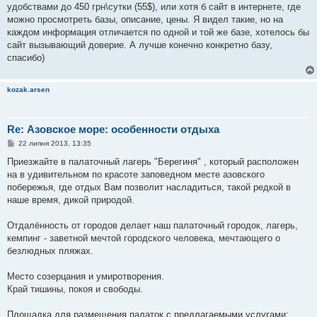
я
удобствами до 450 грн\сутки (55$), или хотя б сайт в интернете, где
можно просмотреть базы, описание, цены. Я видел такие, но на
каждом информация отличается по одной и той же базе, хотелось бы
сайт вызывающий доверие. А лучше конечно конкретно базу,
спасибо)
kozak.arsen
Re: Азовское море: особенности отдыха
П
22 липня 2013, 13:35
о
в
Приезжайте в палаточный лагерь "Берегиня" , который расположен
і
на в удивительном по красоте заповедном месте азовского
д
о
побережья, где отдых Вам позволит насладиться, такой редкой в
м
наше время, дикой природой.
л
е
н
Отдалённость от городов делает наш палаточный городок, лагерь,
н
я
кемпинг - заветной мечтой городского человека, мечтающего о
безлюдных пляжах.
Место созерцания и умиротворения.
Край тишины, покоя и свободы.
Площадка для размещения палаток с предлагаемыми услугами: