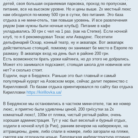
детей, своя большая охраняемая парковка, проход по пропускам,
питание, все на высоком уровне. Но и цены выше. 2х местный люкс
нам обходился по-моему 500 грн в сутки, без питания. Это база
отдыха а не мини-отель, там повыше уровень. И все развлечения
рядом (нам нужны были ночные клубы)). Питание в кафе
укладывались 30 грн с чел на 1 раз. (как на Степке). Если ночной
клуб, то я б рекомендовал Техас или Акваденс. Посетили
дельфинарий Оскар, конный театр, ну и аквапарк. Вот аквапарк
действительно стоящий, помоему он занимает 6е место в Европе по
размаху. В аквапарк вход на день был в районе 200 грн.
Есть возможности брать уроки кайтинга, но до этого не добрались.
Может кто занимался подскажет, стоящая школа для новичков или
нет? и сколько стоит.
Ездили, еще в Бердянск. Раньше это был главный и самый
популярный курорт на Азовском море, сейчас делит первенство с
Кирилловкой. По базам отдыха ориентировался по сайту баз отдыха
Кирилловки
https://kirillovka.ua/
В Бердянске мы остановились в частном мини-отеле, так же номер
люкс, и приятно были удивлены ценой, 200 грн\сутки за 2х
комнатный люкс!, 100м от пляжа, чистый уютный район, очень
хорошая администрация. Тут у нас был веселый и бурный отдых,
ходили в ночной клуб (в Рио), ранним вечером на набережную, на
аттракционы, днем, либо спали в номере, либо загорали на пляже,
смотря как отдохнули ночью. Бердянская инфраструктура отлично