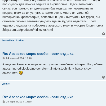
і
пользуюсь для поиска отдыха в Кирилловке. Здесь возможно
д
о
связаться прямо с владельцами баз отдыха, не переплачивая
м
посредникам за их услуги, а также очень много актуальной
л
е
информации фотографий, описаний и цен и виртуальных туров, вы
н
сможете своими глазами увидеть где вы будете отдыхать. Всем
н
я
удачного отдыха на побережье азовского моря в курорте Кирилловка
3dzp.com.ua/products/kirillovka.html
Incredible Ukraine
Re: Азовское море: особенности отдыха
П
04 червня 2014, 17:46
о
в
А ещё на Азовском море есть горячие лечебные гейзеры. Подробнее
і
здесь: incredibleukraine.com/termalnyie-istochniki-v-hersonskoy-
д
о
oblasti.html
м
л
е
н
Денис
н
я
Re: Азовское море: особенности отдыха
П
29 червня 2014, 14:55
о