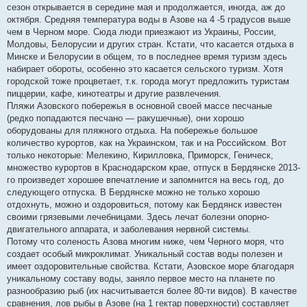
сезон открывается в середине мая и продолжается, иногда, аж до
октября. Средняя температура воды в Азове на 4 -5 градусов выше
чем в Черном море. Сюда люди приезжают из Украины, России,
Молдовы, Белорусии и других стран. Кстати, что касается отдыха в
Минске и Белорусии в общем, то в последнее время туризм здесь
набирает обороты, особенно это касается сельского туризм. Хотя
городской тоже процветает, т.к. города могут предложить туристам
пиццерии, кафе, кинотеатры и другие развлечения.
Пляжи Азовского побережья в основной своей массе песчаные
(редко попадаются песчано — ракушечные), они хорошо
оборудованы для пляжного отдыха. На побережье большое
количество курортов, как на Украинском, так и на Российском. Вот
только некоторые: Мелекино, Кирилловка, Приморск, Геническ,
множество курортов в Краснодарском крае, отпуск в Бердянске 2013-
го произведет хорошее впечатление и запомнится на весь год, до
следующего отпуска. В Бердянске можно не только хорошо
отдохнуть, можно и оздоровиться, потому как Бердянск известен
своими грязевыми лечебницами. Здесь лечат болезни опорно-
двигательного аппарата, и заболевания нервной системы.
Потому что соленость Азова многим ниже, чем Черного моря, что
создает особый микроклимат. Уникальный состав воды полезен и
имеет оздоровительные свойства. Кстати, Азовское море благодаря
уникальному составу воды, заняло первое место на планете по
разнообразию рыб (их насчитывается более 80-ти видов). В качестве
сравнения, лов рыбы в Азове (на 1 гектар поверхности) составляет