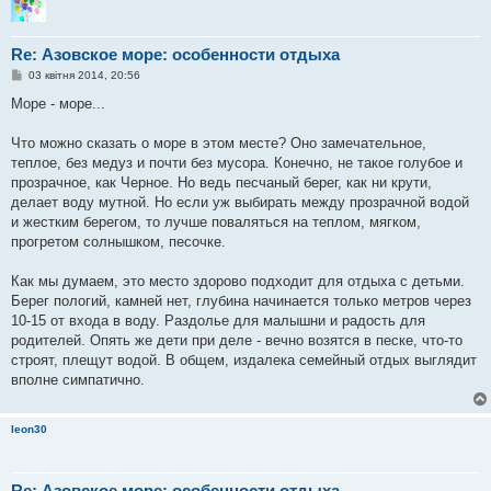
Re: Азовское море: особенности отдыха
П
03 квітня 2014, 20:56
о
в
Море - море...
і
д
о
Что можно сказать о море в этом месте? Оно замечательное,
м
теплое, без медуз и почти без мусора. Конечно, не такое голубое и
л
е
прозрачное, как Черное. Но ведь песчаный берег, как ни крути,
н
делает воду мутной. Но если уж выбирать между прозрачной водой
н
я
и жестким берегом, то лучше поваляться на теплом, мягком,
прогретом солнышком, песочке.
Как мы думаем, это место здорово подходит для отдыха с детьми.
Берег пологий, камней нет, глубина начинается только метров через
10-15 от входа в воду. Раздолье для малышни и радость для
родителей. Опять же дети при деле - вечно возятся в песке, что-то
строят, плещут водой. В общем, издалека семейный отдых выглядит
вполне симпатично.
leon30
Re: Азовское море: особенности отдыха