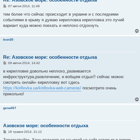
П
07 квітня 2014, 11:49
о
в
тем более что сейчас происходит в украине и с последними
і
событиями в крыму я думаю кирилловка кирилловка это лучий
д
о
вариант куда можно поехать и неплохо отдохнуть
м
л
е
leon30
н
н
я
Re: Азовское море: особенности отдыха
П
09 квітня 2014, 14:42
о
в
в кирилловке довольно неплохо,,развивается
і
инфроструктура,развлечение, и вобщем отдых!! сейчас можно
д
о
смотреть онлайн- кирилловку вот сдесь
м
https://kirillovka.ua/kirillovka-web-cameras/
посмотрите очень
л
е
прикольно!
н
н
я
gena007
Азовское море: особенности отдыха
П
18 травня 2014, 21:12
о
в
Здравствуйте. Хочу поделиться ссылкой на сайт которым я теперь