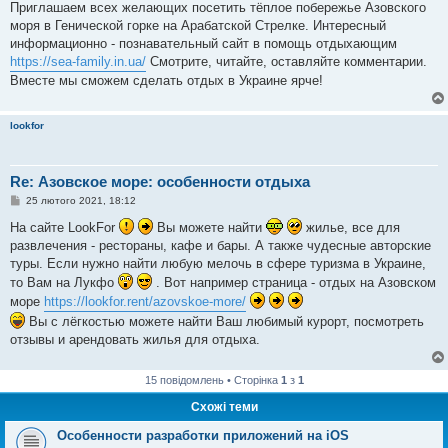
в
Приглашаем всех желающих посетить тёплое побережье Азовского
і
моря в Генической горке на Арабатской Стрелке. Интересный
д
о
информационно - познавательный сайт в помощь отдыхающим
м
https://sea-family.in.ua/
Смотрите, читайте, оставляйте комментарии.
л
е
Вместе мы сможем сделать отдых в Украине ярче!
н
н
я
lookfor
Re: Азовское море: особенности отдыха
П
25 лютого 2021, 18:12
о
в
На сайте LookFor
Вы можете найти
жилье, все для
і
развлечения - рестораны, кафе и бары. А также чудесные авторские
д
о
туры. Если нужно найти любую мелочь в сфере туризма в Украине,
м
то Вам на Лукфо
. Вот например страница - отдых на Азовском
л
е
море
https://lookfor.rent/azovskoe-more/
н
н
Вы с лёгкостью можете найти Ваш любимый курорт, посмотреть
я
отзывы и арендовать жилья для отдыха.
15 повідомлень • Сторінка
1
з
1
Схожі теми
Особенности разработки приложений на iOS