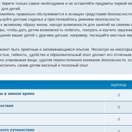
 берите только самое необходимое и не оставляйте предметы первой н
я для детей.
втомобиль правильно обслуживается и оснащен средствами безопасност
льзуйте детские сиденья и пристегивайтесь ремнями безопасности.
к активному образу жизни, находя возможности для занятий на свежем 
ы, чтобы дать детям возможность побегать, поиграть и изучить окружа
щения ваших детей с другими детьми, например, посещайте местные ме
может быть приятным и запоминающимся опытом. Несмотря на некоторые
остью, гибкость, удобство и образовательный опыт делают его отличны
тно упаковывая вещи, уделяя первостепенное внимание безопасности, о
беспечить своим детям веселый и полезный опыт.
ВІДПОВІДІ
ах в зимнее время
0
шествия
0
0
ьного путешествия
0