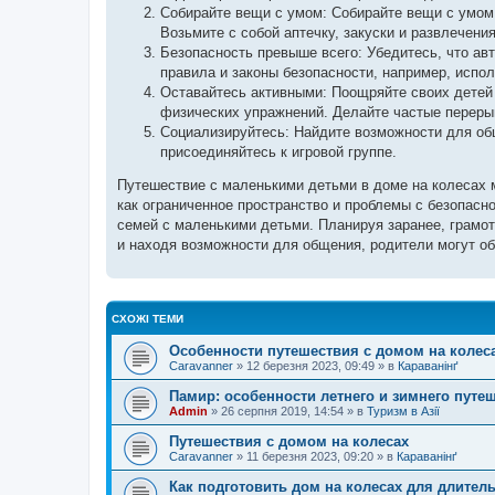
Собирайте вещи с умом: Собирайте вещи с умом:
Возьмите с собой аптечку, закуски и развлечени
Безопасность превыше всего: Убедитесь, что а
правила и законы безопасности, например, испо
Оставайтесь активными: Поощряйте своих детей 
физических упражнений. Делайте частые перерыв
Социализируйтесь: Найдите возможности для об
присоединяйтесь к игровой группе.
Путешествие с маленькими детьми в доме на колесах 
как ограниченное пространство и проблемы с безопасн
семей с маленькими детьми. Планируя заранее, грамо
и находя возможности для общения, родители могут о
СХОЖІ ТЕМИ
Особенности путешествия с домом на колес
Caravanner
»
12 березня 2023, 09:49
» в
Караванінґ
Памир: особенности летнего и зимнего путе
Admin
»
26 серпня 2019, 14:54
» в
Туризм в Азії
Путешествия с домом на колесах
Caravanner
»
11 березня 2023, 09:20
» в
Караванінґ
Как подготовить дом на колесах для длител