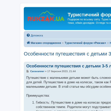
Туристичний фор
Подорожі по всьому світу. Турист
теми, обмін досвідом. Огляди та
Допомога
Магазин спорядження
Туристичний форум «Рюкзак»
Особенности путешествия с детьми 3
Особенности путешествия с детьми 3-5 л
П
Caravanner
»
17 березня 2023, 21:44
о
в
Путешествие с маленькими детьми может быть сложной 
і
для детей. Путешествие в доме на колесах, таком как
д
о
маленькими детьми. В этой статье мы обсудим особенн
м
л
е
Преимущества:
н
н
Гибкость: Путешествие в доме на колесах предо
я
собственном темпе. Родители могут подстраиват