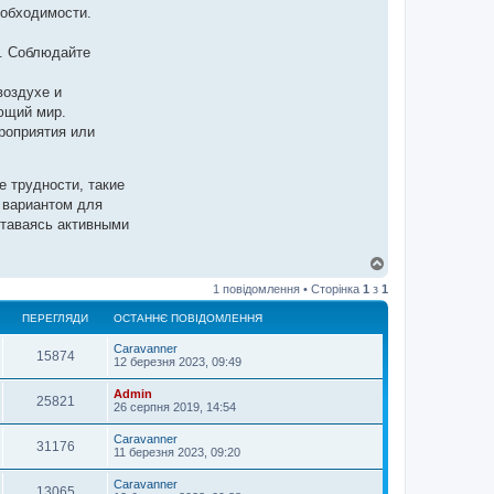
еобходимости.
и. Соблюдайте
воздухе и
ющий мир.
роприятия или
 трудности, такие
м вариантом для
ставаясь активными
Д
о
1 повідомлення • Сторінка
1
з
1
г
о
ПЕРЕГЛЯДИ
ОСТАННЄ ПОВІДОМЛЕННЯ
р
и
Caravanner
15874
12 березня 2023, 09:49
Admin
25821
26 серпня 2019, 14:54
Caravanner
31176
11 березня 2023, 09:20
Caravanner
13065