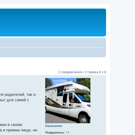
1 повідомлення • Сторінка
1
з
1
я родителей, так и
пыт для семей с
вии в своем
Caravanner
а и приема пищи, не
Повідомлень:
74