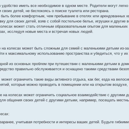
 удобство иметь все необходимое в одном месте. Родители могут легко 
 своих детей, не беспокоясь о поиске туалета или ресторана.
 быть более комфортным, чем пребывание в отелях или арендованных к
ку для своих детей, взяв с собой постельное белье, игрушки и другие 
колесах может стать отличным образовательным опытом для маленьких 
урах, исследуя новые места и встречая новых людей.
 на колесах может быть сложным для семей с маленькими детьми из-за
ти к максимальному использованию пространства и убедиться, что у их
дной из основных проблем при путешествии с маленькими детьми в доме
редство правильно обслуживается и оснащено такими средствами безоп
может ограничить такие виды активного отдыха, как бег, езда на велоси
нятий, которые можно проводить в помещении или на открытом воздухе, 
е на колесах может ограничить социальное взаимодействие с другими д
для общения своих детей с другими детьми, например, посещать местн
лесах:
аранее, учитывая потребности и интересы ваших детей. Будьте гибкими