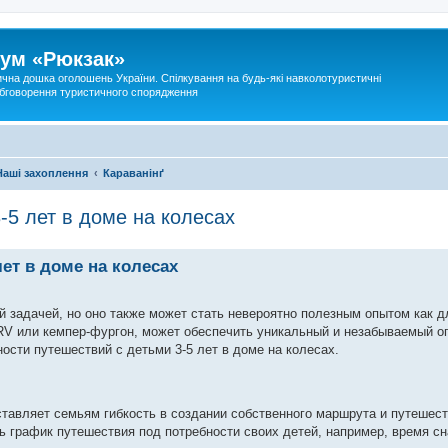
ум «Рюкзак»
ична дошка оголошень України. Спілкування на будь-які навколотуристичні
 обговорення туристичного спорядження
Наші захоплення
Караванінґ
-5 лет в доме на колесах
ет в доме на колесах
задачей, но оно также может стать невероятно полезным опытом как дл
 RV или кемпер-фургон, может обеспечить уникальный и незабываемый о
ости путешествий с детьми 3-5 лет в доме на колесах.
ставляет семьям гибкость в создании собственного маршрута и путешест
ь график путешествия под потребности своих детей, например, время сн