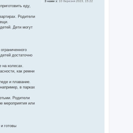
З нами з:
10 березня 2023, 15:22
приготовить еду,
вартирах. Родители
вещи.
детей. Дети могут
 ограниченного
 детей достаточно
 на колесах.
асности, как ремни
педе и плавание.
например, в парках
етьми. Родители
ые мероприятия или
 и готовы