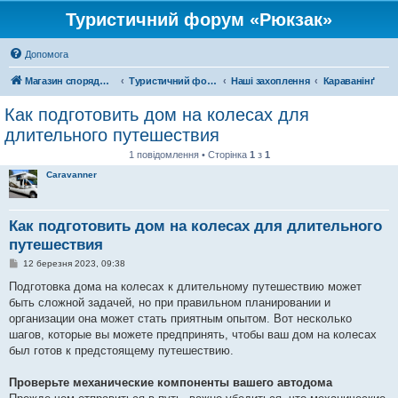
Туристичний форум «Рюкзак»
Допомога
Магазин спорядження
Туристичний форум «Рюкзак»
Наші захоплення
Караванінґ
Как подготовить дом на колесах для
длительного путешествия
1 повідомлення • Сторінка
1
з
1
Caravanner
Как подготовить дом на колесах для длительного
путешествия
П
12 березня 2023, 09:38
о
в
Подготовка дома на колесах к длительному путешествию может
і
быть сложной задачей, но при правильном планировании и
д
о
организации она может стать приятным опытом. Вот несколько
м
шагов, которые вы можете предпринять, чтобы ваш дом на колесах
л
е
был готов к предстоящему путешествию.
н
н
я
Проверьте механические компоненты вашего автодома