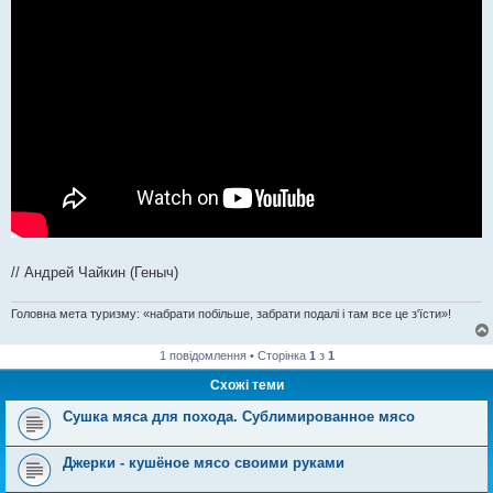
// Андрей Чайкин (Геныч)
Головна мета туризму: «набрати побільше, забрати подалі і там все це з'їсти»!
1 повідомлення • Сторінка
1
з
1
Схожі теми
Сушка мяса для похода. Сублимированное мясо
Джерки - кушёное мясо своими руками