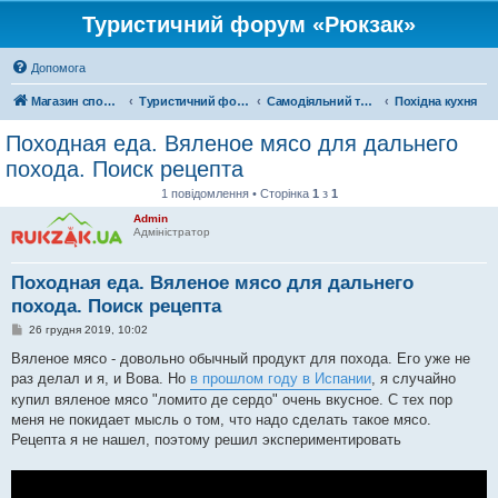
Туристичний форум «Рюкзак»
Допомога
Магазин спорядження
Туристичний форум «Рюкзак»
Самодіяльний туризм
Похідна кухня
Походная еда. Вяленое мясо для дальнего
похода. Поиск рецепта
1 повідомлення • Сторінка
1
з
1
Admin
Адміністратор
Походная еда. Вяленое мясо для дальнего
похода. Поиск рецепта
П
26 грудня 2019, 10:02
о
в
Вяленое мясо - довольно обычный продукт для похода. Его уже не
і
раз делал и я, и Вова. Но
в прошлом году в Испании
, я случайно
д
о
купил вяленое мясо "ломито де сердо" очень вкусное. С тех пор
м
меня не покидает мысль о том, что надо сделать такое мясо.
л
е
Рецепта я не нашел, поэтому решил экспериментировать
н
н
я