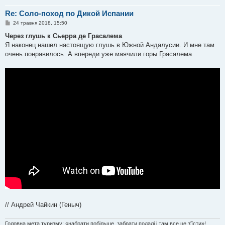
Re: Соло-поход по Дикой Испании
П
24 травня 2018, 15:50
о
в
Через глушь к Сьерра де Грасалема
і
Я наконец нашел настоящую глушь в Южной Андалусии. И мне там
д
о
очень понравилось. А впереди уже маячили горы Грасалема...
м
л
е
н
н
я
// Андрей Чайкин (Геныч)
Головна мета туризму: «набрати побільше, забрати подалі і там все це з'їсти»!