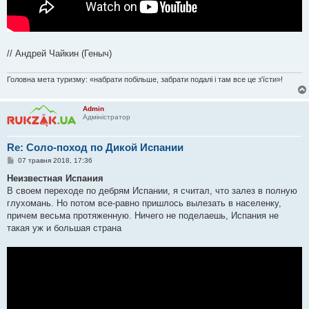
// Андрей Чайкин (Геныч)
Головна мета туризму: «набрати побільше, забрати подалі і там все це з'їсти»!
Admin
Адміністратор
Re: Соло-поход по Дикой Испании
П
07 травня 2018, 17:36
о
в
Неизвестная Испания
і
В своем переходе по дебрям Испании, я считал, что залез в полную
д
о
глухомань. Но потом все-равно пришлось вылезать в населенку,
м
причем весьма протяженную. Ничего не поделаешь, Испания не
л
е
такая уж и большая страна
н
н
я