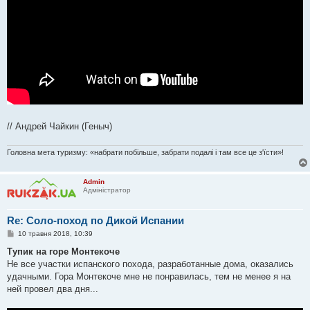
// Андрей Чайкин (Геныч)
Головна мета туризму: «набрати побільше, забрати подалі і там все це з'їсти»!
Admin
Адміністратор
Re: Соло-поход по Дикой Испании
П
10 травня 2018, 10:39
о
в
Тупик на горе Монтекоче
і
Не все участки испанского похода, разработанные дома, оказались
д
о
удачными. Гора Монтекоче мне не понравилась, тем не менее я на
м
ней провел два дня...
л
е
н