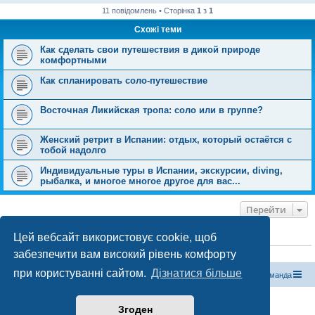
11 повідомлень • Сторінка
1
з
1
Схожі теми
Как сделать свои путешествия в дикой природе
комфортными
Как спланировать соло-путешествие
Восточная Ликийская тропа: соло или в группе?
Женский ретрит в Испании: отдых, который остаётся с
тобой надолго
Индивидуальные туры в Испании, экскурсии, diving,
рыбалка, и многое многое другое для вас...
Перейти
Цей вебсайт використовує cookie, щоб
ХТО ЗАРАЗ ОНЛАЙН
забезпечити вам високий рівень комфорту
Зараз переглядають цей форум:
ClaudeBot [бот ШІ]
і 0 гостей
при користуванні сайтом.
Дізнатися більше
Магазин спорядження
Туристичний форум «Рюкзак»
Команда
Працює на phpBB® Forum Software © phpBB Limited
Згоден
Конфіденційність
|
Умови