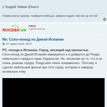
// Андрей Чайкин (Геныч)
Головна мета туризму: «набрати побільше, забрати подалі і там все це з'їсти»!
Admin
Адміністратор
Re: Соло-поход по Дикой Испании
П
07 червня 2018, 08:47
о
в
PS. похода в Испанию. Город, висящий над пропастью
і
Соло-поход по Дикой Испании завершился и я добрался до Ронды
д
о
небольшого города в горах Андалусии. Но, несмотря на то, что я не
м
очень уважаю города, Ронда мне очень понравилась. Поэтому я
л
е
сделал небольшой фильм про этот город, которым и завершу
н
испанскую тему
н
я