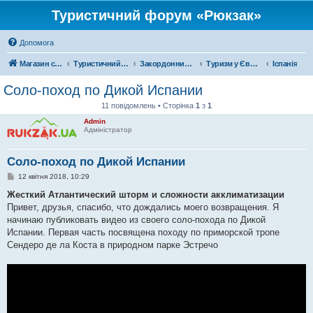
Туристичний форум «Рюкзак»
Допомога
Магазин спорядження
Туристичний форум «Рюкзак»
Закордонний туризм
Туризм у Європі
Іспанія
Соло-поход по Дикой Испании
11 повідомлень • Сторінка
1
з
1
Admin
Адміністратор
Соло-поход по Дикой Испании
П
12 квітня 2018, 10:29
о
в
Жесткий Атлантический шторм и сложности акклиматизации
і
Привет, друзья, спасибо, что дождались моего возвращения. Я
д
о
начинаю публиковать видео из своего соло-похода по Дикой
м
Испании. Первая часть посвящена походу по приморской тропе
л
е
Сендеро де ла Коста в природном парке Эстречо
н
н
я