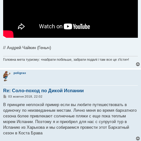
// Андрей Чайкин (Геныч)
Головна мета туризму: «набрати побільше, забрати подалі і там все це з'їсти»!
poligrax
Re: Соло-поход по Дикой Испании
П
03 жовтня 2018, 22:02
о
в
В принципе неплохой пример если вы любите путешествовать в
і
одиночку по неизведанным местам. Лично меня во время бархатного
д
о
сезона более привлекают солнечные пляжи с еще пока теплым
м
морем Испании. Поэтому я и приобрел для нас с супругой тур в
л
е
Испанию из Харькова и мы собираемся провести этот Бархатный
н
сезон в Коста Брава
н
я