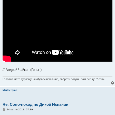
е
н
н
я
// Андрей Чайкин (Геныч)
Головна мета туризму: «набрати побільше, забрати подалі і там все це з'їсти»!
Mailbergnut
Re: Соло-поход по Дикой Испании
П
24 квітня 2018, 07:39
о