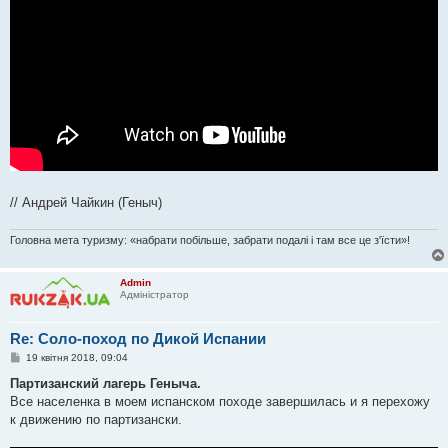
// Андрей Чайкин (Геныч)
Головна мета туризму: «набрати побільше, забрати подалі і там все це з'їсти»!
Admin
Адміністратор
Re: Соло-поход по Дикой Испании
П
19 квітня 2018, 09:04
о
в
Партизанский лагерь Геныча.
і
Все населенка в моем испанском походе завершилась и я перехожу
д
о
к движению по партизански.
м
л