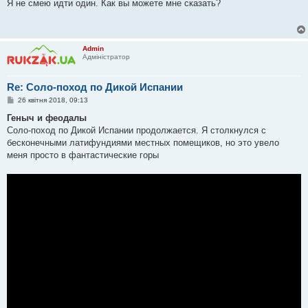
в
Я не смею идти один. Как вы можете мне сказать?
і
д
о
м
л
Admin
е
Адміністратор
н
н
я
Re: Соло-поход по Дикой Испании
П
26 квітня 2018, 09:13
о
в
Геныч и феодалы
і
Соло-поход по Дикой Испании продолжается. Я столкнулся с
д
о
бесконечными латифундиями местных помещиков, но это увело
м
меня просто в фантастические горы
л
е
н
н
я