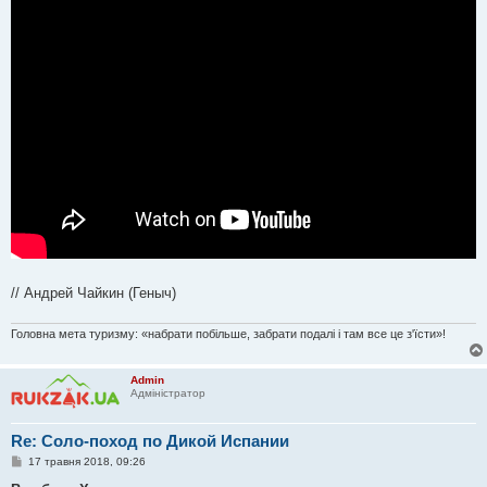
н
я
// Андрей Чайкин (Геныч)
Головна мета туризму: «набрати побільше, забрати подалі і там все це з'їсти»!
Admin
Адміністратор
Re: Соло-поход по Дикой Испании
П
17 травня 2018, 09:26
о
в