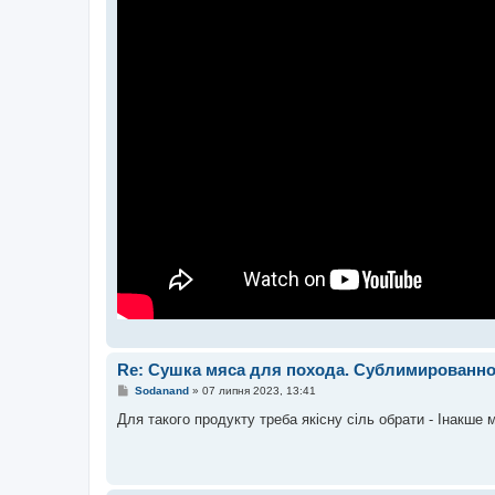
Re: Сушка мяса для похода. Сублимированно
П
Sodanand
»
07 липня 2023, 13:41
о
в
Для такого продукту треба якісну сіль обрати - Інакше 
і
д
о
м
л