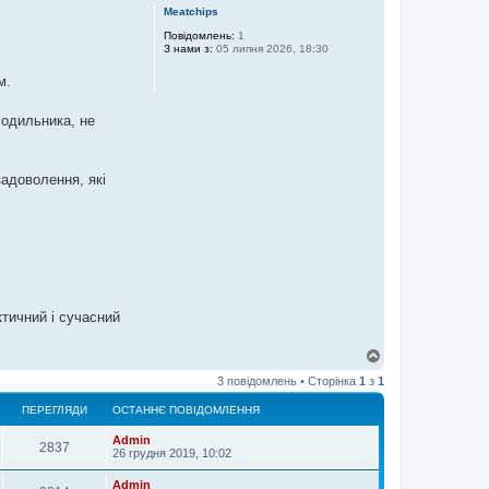
г
Meatchips
о
р
Повідомлень:
1
З нами з:
05 липня 2026, 18:30
и
м.
лодильника, не
задоволення, які
тичний і сучасний
Д
о
3 повідомлень • Сторінка
1
з
1
г
о
ПЕРЕГЛЯДИ
ОСТАННЄ ПОВІДОМЛЕННЯ
р
и
Admin
2837
26 грудня 2019, 10:02
Admin