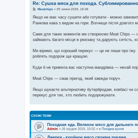
е
Re: Сушка мяса для похода. Сублимированно
н
н
П
Meatchips
»
05 липня 2026, 18:38
я
о
в
Якщо не має часу сушити або готувати - можно замовит
і
Ранкова кава з видом на гори. Вогнище після довгого м
д
о
м
Саме для таких моментів ми створюємо Meat Chips — нат
л
е
займають багато місця в рюкзаку та дарують ситість, ко
н
н
я
Ми віримо, що хороший перекус — це не лише про їжу. Ц
роблять подорож ще кращою.
Куди б не привела вас наступна мандрівка — нехай пор
Meat Chips — смак пригод, який завжди поруч.
Якщо шукаєте альтернативу бутербродам, ковбасі чи со
перекус для тих, хто любить подорожувати.
СХОЖІ ТЕМИ
Походная еда. Вяленое мясо для дальнего п
Admin
»
26 грудня 2019, 10:02
» в
Похідна кухня
Джерки - кушёное мясо своими руками