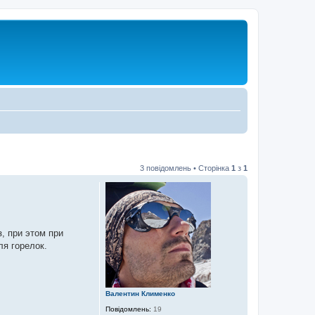
3 повідомлень • Сторінка
1
з
1
, при этом при
ля горелок.
Валентин Клименко
Повідомлень:
19