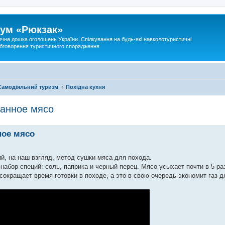
ум «Рюкзак»
ична дошка оголошень України. Спілкування на будь-які навколотуристичні
 обговорення туристичного спорядження
Самодіяльний туризм
Похідна кухня
ванное мясо
ное мясо
й, на наш взгляд, метод сушки мяса для похода.
бор специй: соль, паприка и черный перец. Мясо усыхает почти в 5 раз
сокращает время готовки в походе, а это в свою очередь экономит газ д