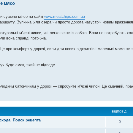
е мясо
и сушене м'ясо на сайті
www.meatchips.com.ua
аршруту. Зупинка біля озера чи просто дорога назустріч новим враження
уральні м'ясні чипси, які легко взяти із собою. Вони не потребують хо
ли вона справді потрібна.
е про комфорт у дорозі, сили для нових відкриттів і маленькі моменти 
уч буде смак, який не підведе.
лодким батончикам у дорозі — спробуйте м'ясні чипси. Це смачний, прак
ВІДПОВІДІ
охода. Поиск рецепта
0