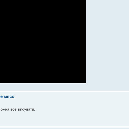
е мясо
можна все зіпсувати.