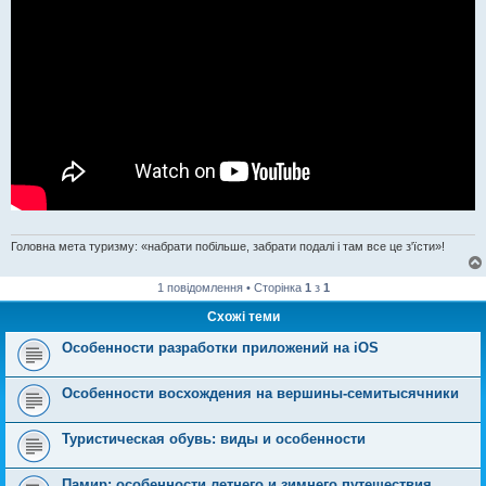
Головна мета туризму: «набрати побільше, забрати подалі і там все це з'їсти»!
1 повідомлення • Сторінка
1
з
1
Схожі теми
Особенности разработки приложений на iOS
Особенности восхождения на вершины-семитысячники
Туристическая обувь: виды и особенности
Памир: особенности летнего и зимнего путешествия