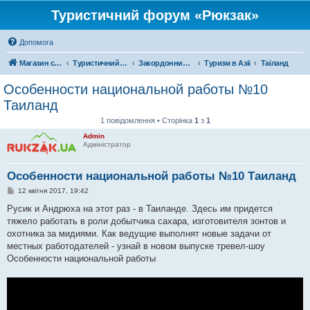
Туристичний форум «Рюкзак»
Допомога
Магазин спорядження
Туристичний форум «Рюкзак»
Закордонний туризм
Туризм в Азії
Таїланд
Особенности национальной работы №10
Таиланд
1 повідомлення • Сторінка
1
з
1
Admin
Адміністратор
Особенности национальной работы №10 Таиланд
П
12 квітня 2017, 19:42
о
в
Русик и Андрюха на этот раз - в Таиланде. Здесь им придется
і
тяжело работать в роли добытчика сахара, изготовителя зонтов и
д
о
охотника за мидиями. Как ведущие выполнят новые задачи от
м
местных работодателей - узнай в новом выпуске тревел-шоу
л
е
Особенности национальной работы
н
н
я