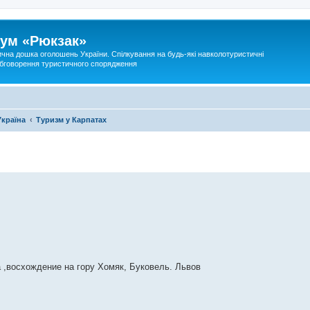
ум «Рюкзак»
ична дошка оголошень України. Спілкування на будь-які навколотуристичні
 обговорення туристичного спорядження
Україна
Туризм у Карпатах
 ,восхождение на гору Хомяк, Буковель. Львов