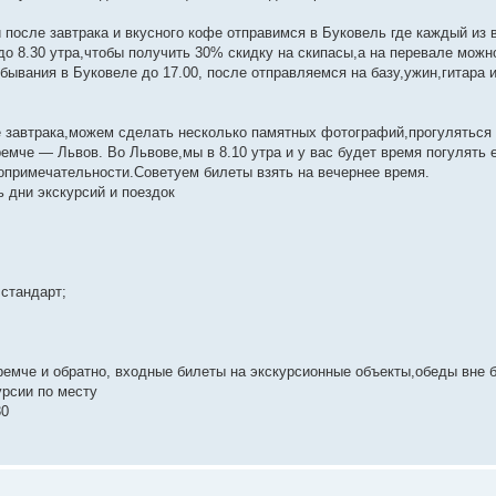
после завтрака и вкусного кофе отправимся в Буковель где каждый из 
о 8.30 утра,чтобы получить 30% скидку на скипасы,а на перевале можно
ывания в Буковеле до 17.00, после отправляемся на базу,ужин,гитара
е завтрака,можем сделать несколько памятных фотографий,прогуляться 
емче — Львов. Во Львове,мы в 8.10 утра и у вас будет время погулять 
опримечательности.Советуем билеты взять на вечернее время.
ь дни экскурсий и поездок
стандарт;
емче и обратно, входные билеты на экскурсионные объекты,обеды вне 
урсии по месту
30