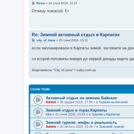
П
Rasta
»
14 січня 2016, 11:37
о
в
Отпишу пожалуй, 5+
і
д
о
м
л
е
Re: Зимний активный отдых в Карпатах
н
н
П
city_of_lions
»
25 січня 2016, 13:11
я
о
в
если запланировали в Карпаты зимой, загляните на ден
і
д
о
со второй половины января до первой декады марта це
м
л
е
Апартаменты "City of Lions" / sutky.com.ua
н
н
я
СХОЖІ ТЕМИ
Активный отдых на зимнем Байкале
Admin
»
05 грудня 2019, 17:34
» в
Туризм на московії
Зимний отдых в горах.Карпаты
hike
»
11 січня 2020, 13:43
» в
Туризм у Карпатах
Зимний туризм: мифы и реальность
Admin
»
25 лютого 2020, 15:49
» в
Зимовий туризм