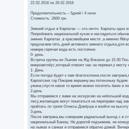
22.02.2016 по 26.02.2016
Продолжительность – 5дней / 4 ночи.
Стоимость: 2600 грн
Зимний отдых в Карпатах — это нечто. Карпаты одно 
Попробовать национальной кухни и насладиться обыча
зимних Карпатах ,в красивейшем месте ,а именно Яблу
предлагаем пять дней активного зимнего отдыха,для вс
номере,горячая вода есть постоянно.
0- день.
Встреча группы во Львове на Жд Вокзале до 15.00 По
микроавтобус,который отвезет нас на перевал,к месту 
1- День.
Если погода будет к нам благосклонна,после завтрака
Карпатских гор.Покорив вершину.мы потихоньку будем с
ужина,спустя какое то время можно посетить баню и по
2-день
Мы отправимся с вами на экскурсию на небольшой водо
лесу,желающие могут покататься на переправе над за
пройтись по тропе Олексы Довбуша и взойти на высоту
3-день
После завтрака,мы совершим радиальный выход с в сто
национальный Банош. Не дорогой подъемник, не конку
на лыжах и санках и отправимся обратно домой. Вечер