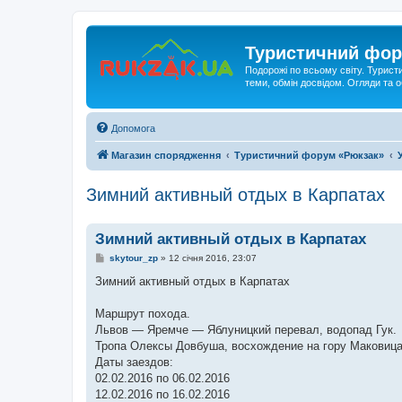
Туристичний фор
Подорожі по всьому світу. Турист
теми, обмін досвідом. Огляди та
Допомога
Магазин спорядження
Туристичний форум «Рюкзак»
Зимний активный отдых в Карпатах
Зимний активный отдых в Карпатах
П
skytour_zp
»
12 січня 2016, 23:07
о
в
Зимний активный отдых в Карпатах
і
д
о
Маршрут похода.
м
Львов — Яремче — Яблуницкий перевал, водопад Гук.
л
е
Тропа Олексы Довбуша, восхождение на гору Маковица
н
Даты заездов:
н
я
02.02.2016 по 06.02.2016
12.02.2016 по 16.02.2016