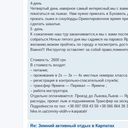
4-день
Четвертый день наверное самый интересный,мы с вами 
покататься на лыжах. Нам нужно приехать в Буковель д
прокать лыжи и сноуборды.Ориентировочное время приб
сделать шашлык.
5 -день.
К сожалению наш тур заканчивается,и мы с вами посл
собраться.Ночью пятого дня мы садимся на паровоз Яр
желанию,можем пройтись по городу и посмотреть дост
Важно!!! Инструктор оставляет за собой право,поменят
Стоимость: 2600 грн
В стоимость входит:
– питание;
– проживание в 2х — 3х — 4х местных номерах класса 
– регистрация в контрольно-спасательной службе;
– трансфер Яремче — Перевал — Яремче ;
– работа инструктора.
Отдельно оплачивается: Проезд до Львова,Львов — Яр
расходы, прокат лыж и подъемников.Трансфер на экск
Подробности по тел: +38 097 059 43 59 +38 066 864 39 
hike.in.ua/zimniy-otdih-v-karpatah/
Re: Зимний активный отдых в Карпатах