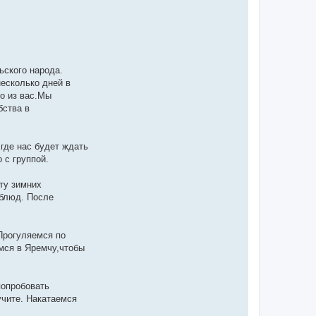
ьского народа.
есколько дней в
о из вас.Мы
бства в
где нас будет ждать
 с группой.
ту зимних
 блюд. После
Прогуляемся по
мся в Яремчу,чтобы
попробовать
учите. Накатаемся