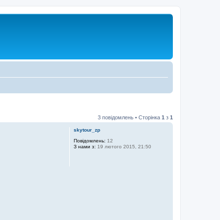
3 повідомлень • Сторінка
1
з
1
skytour_zp
Повідомлень:
12
З нами з:
19 лютого 2015, 21:50