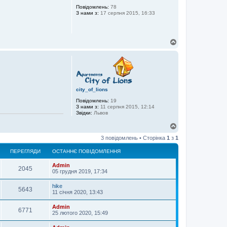
р
Повідомлень:
78
З нами з:
17 серпня 2015, 16:33
и
Д
о
г
о
р
и
city_of_lions
Повідомлень:
19
З нами з:
11 серпня 2015, 12:14
Звідки:
Львов
Д
о
3 повідомлень • Сторінка
1
з
1
г
о
ПЕРЕГЛЯДИ
ОСТАННЄ ПОВІДОМЛЕННЯ
р
и
Admin
2045
05 грудня 2019, 17:34
hike
5643
11 січня 2020, 13:43
Admin
6771
25 лютого 2020, 15:49