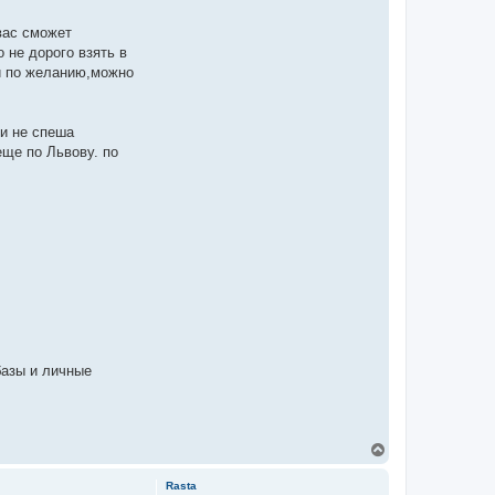
вас сможет
 не дорого взять в
 и по желанию,можно
и не спеша
еще по Львову. по
базы и личные
Д
о
г
Rasta
о