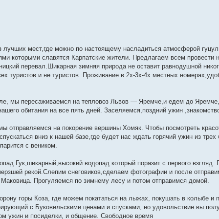
из лучших мест,где можно по настоящему насладиться атмосферой гуцул
ями которыми славятся Карпатские жители. Предлагаем всем провести н
ницкий перевал.Шикарная зимняя природа не оставит равнодушной никог
ех туристов и не туристов. Проживание в 2х-3х-4х местных номерах,удо
сле, мы пересаживаемся на тепловоз Львов — Яремче,и едем до Яремче,
нашего обитания на все пять дней. Заселяемся,поздний ужин ,знакомство
,мы отправляемся на покорение вершины Хомяк. Чтобы посмотреть красо
пускаться вниз к нашей базе,где будет нас ждать горячий ужин из трех
парится с веником.
пад Гук,шикарный,высокий водопад который поразит с первого взгляд. 
мерзшей рекой.Слепим снеговиков,сделаем фотографии и после отправи
 Маковица. Прогуляемся по зимнему лесу и потом отправимся домой.
рону горы Коза, где можем покататься на лыжах, покушать в колыбе и 
рирующий с Буковельскими ценами и спусками, но удовольствие вы пол
ом ужин и посиделки, и общение. Свободное время