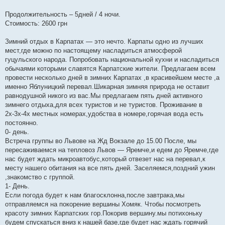
Продолжительность – 5дней / 4 ночи.
Стоимость: 2600 грн
Зимний отдых в Карпатах — это нечто. Карпаты одно из лучших
мест,где можно по настоящему насладиться атмосферой
гуцульского народа. Попробовать национальной кухни и насладиться
обычаями которыми славятся Карпатские жители. Предлагаем всем
провести несколько дней в зимних Карпатах ,в красивейшем месте ,а
именно Яблуницкий перевал.Шикарная зимняя природа не оставит
равнодушной никого из вас.Мы предлагаем пять дней активного
зимнего отдыха,для всех туристов и не туристов. Проживание в
2х-3х-4х местных номерах,удобства в номере,горячая вода есть
постоянно.
0- день.
Встреча группы во Львове на Жд Вокзале до 15.00 После, мы
пересаживаемся на тепловоз Львов — Яремче,и едем до Яремче,где
нас будет ждать микроавтобус,который отвезет нас на перевал,к
месту нашего обитания на все пять дней. Заселяемся,поздний ужин
,знакомство с группой.
1- День.
Если погода будет к нам благосклонна,после завтрака,мы
отправляемся на покорение вершины Хомяк. Чтобы посмотреть
красоту зимних Карпатских гор.Покорив вершину.мы потихоньку
будем спускаться вниз к нашей базе,где будет нас ждать горячий