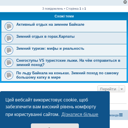
3 повідомлень • Сторінка
1
з
1
Схожі теми
Активный отдых на зимнем Байкале
Зимний отдых в горах.Карпаты
Зимний туризм: мифы и реальность
Снегоступы VS туристские лыжи. На чём отправиться в
зимний поход?
По льду Байкала на коньках. Зимний поход по самому
большому катку в мире
Перейти
Цей вебсайт використовує cookie, щоб
ХТО ЗАРАЗ ОНЛАЙН
забезпечити вам високий рівень комфорту
Зараз переглядають цей форум:
ClaudeBot [бот ШІ]
і 0 гостей
при користуванні сайтом.
Дізнатися більше
Магазин спорядження
Туристичний форум «Рюкзак»
Команда
Працює на phpBB® Forum Software © phpBB Limited