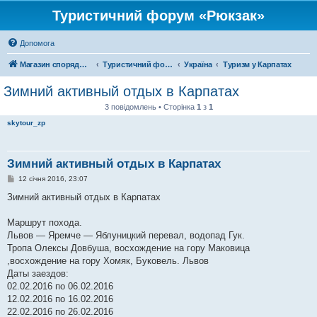
Туристичний форум «Рюкзак»
Допомога
Магазин спорядження
Туристичний форум «Рюкзак»
Україна
Туризм у Карпатах
Зимний активный отдых в Карпатах
3 повідомлень • Сторінка
1
з
1
skytour_zp
Зимний активный отдых в Карпатах
П
12 січня 2016, 23:07
о
в
Зимний активный отдых в Карпатах
і
д
о
Маршрут похода.
м
Львов — Яремче — Яблуницкий перевал, водопад Гук.
л
е
Тропа Олексы Довбуша, восхождение на гору Маковица
н
,восхождение на гору Хомяк, Буковель. Львов
н
я
Даты заездов:
02.02.2016 по 06.02.2016
12.02.2016 по 16.02.2016
22.02.2016 по 26.02.2016