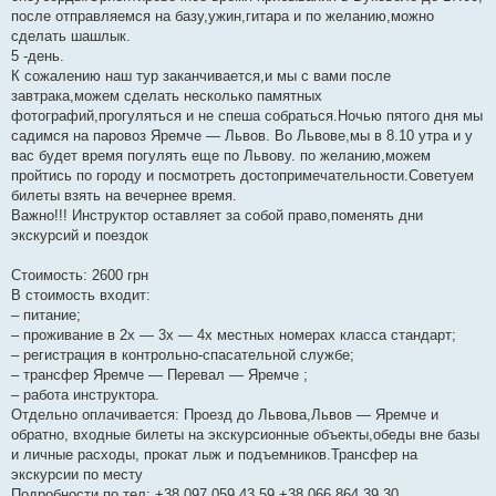
после отправляемся на базу,ужин,гитара и по желанию,можно
сделать шашлык.
5 -день.
К сожалению наш тур заканчивается,и мы с вами после
завтрака,можем сделать несколько памятных
фотографий,прогуляться и не спеша собраться.Ночью пятого дня мы
садимся на паровоз Яремче — Львов. Во Львове,мы в 8.10 утра и у
вас будет время погулять еще по Львову. по желанию,можем
пройтись по городу и посмотреть достопримечательности.Советуем
билеты взять на вечернее время.
Важно!!! Инструктор оставляет за собой право,поменять дни
экскурсий и поездок
Стоимость: 2600 грн
В стоимость входит:
– питание;
– проживание в 2х — 3х — 4х местных номерах класса стандарт;
– регистрация в контрольно-спасательной службе;
– трансфер Яремче — Перевал — Яремче ;
– работа инструктора.
Отдельно оплачивается: Проезд до Львова,Львов — Яремче и
обратно, входные билеты на экскурсионные объекты,обеды вне базы
и личные расходы, прокат лыж и подъемников.Трансфер на
экскурсии по месту
Подробности по тел: +38 097 059 43 59 +38 066 864 39 30