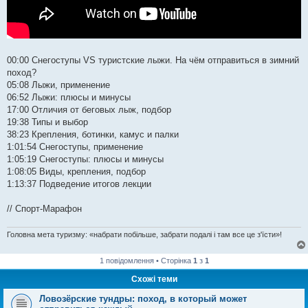
00:00 Снегоступы VS туристские лыжи. На чём отправиться в зимний
поход?
05:08 Лыжи, применение
06:52 Лыжи: плюсы и минусы
17:00 Отличия от беговых лыж, подбор
19:38 Типы и выбор
38:23 Крепления, ботинки, камус и палки
1:01:54 Снегоступы, применение
1:05:19 Снегоступы: плюсы и минусы
1:08:05 Виды, крепления, подбор
1:13:37 Подведение итогов лекции
// Спорт-Марафон
Головна мета туризму: «набрати побільше, забрати подалі і там все це з'їсти»!
1 повідомлення • Сторінка
1
з
1
Схожі теми
Ловозёрские тундры: поход, в который может