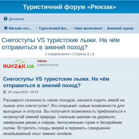
Туристичний форум «Рюкзак»
Допомога
Магазин спорядження
Туристичний форум «Рюкзак»
Наші захоплення
Зимовий туризм
Снегоступы VS туристские лыжи. На чём
отправиться в зимний поход?
1 повідомлення • Сторінка
1
з
1
Admin
Адміністратор
Снегоступы VS туристские лыжи. На чём
отправиться в зимний поход?
П
25 січня 2022, 15:47
о
в
Расширьте сезонность своих походов, начните ходить зимой на
і
лыжах или снегоступах! Это открывает новые возможности для
д
о
выходных и отпуска. Вы получаете возможность приблизиться к
м
нетронутой зимней природе, снежным шапкам на деревьях,
л
е
замёрзшим рекам и озёрам, белоснежным горам и бескрайним
н
полям. Встретить следы зверей и пережить совершенно
н
я
незабываемый опыт зимних ночёвок.