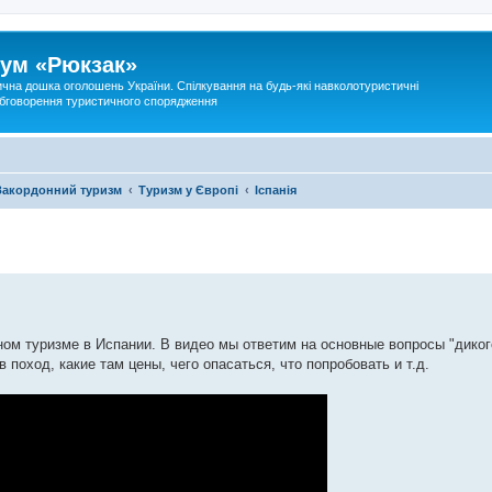
ум «Рюкзак»
ична дошка оголошень України. Спілкування на будь-які навколотуристичні
 обговорення туристичного спорядження
Закордонний туризм
Туризм у Європі
Іспанія
ом туризме в Испании. В видео мы ответим на основные вопросы "диког
в поход, какие там цены, чего опасаться, что попробовать и т.д.