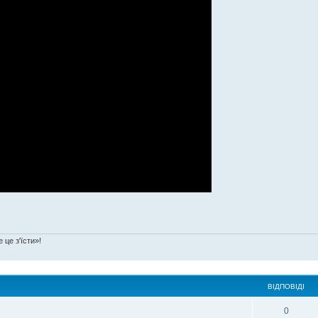
 це з'їсти»!
ВІДПОВІДІ
0