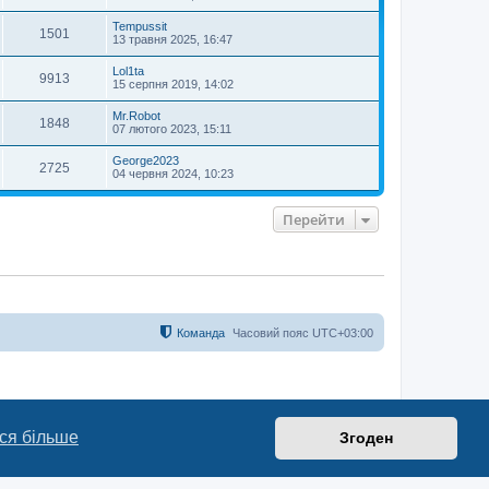
Tempussit
1501
13 травня 2025, 16:47
Lol1ta
9913
15 серпня 2019, 14:02
Mr.Robot
1848
07 лютого 2023, 15:11
George2023
2725
04 червня 2024, 10:23
Перейти
Команда
Часовий пояс
UTC+03:00
ся більше
Згоден