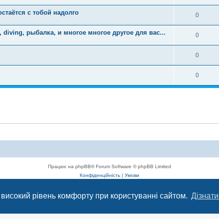
стаётся с тобой надолго
0
diving, рыбалка, и многое многое другое для вас...
0
0
0
Працює на phpBB® Forum Software © phpBB Limited
Конфіденційність
|
Умови
 високий рівень комфорту при користуванні сайтом.
Дізнати