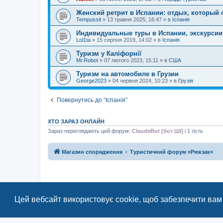
Женский ретрит в Испании: отдых, который о
Tempussit
»
13 травня 2025, 16:47
» в
Іспанія
Индивидуальные туры в Испании, экскурсии, 
Lol1ta
»
15 серпня 2019, 14:02
» в
Іспанія
Туризм у Каліфорнії
Mr.Robot
»
07 лютого 2023, 15:11
» в
США
Туризм на автомобиле в Грузии
George2023
»
04 червня 2024, 10:23
» в
Грузія
Повернутись до “Іспанія”
ХТО ЗАРАЗ ОНЛАЙН
Зараз переглядають цей форум:
ClaudeBot [бот ШІ]
і 1 гість
Магазин спорядження
Туристичний форум «Рюкзак»
Цей вебсайт використовує cookie, щоб забезпечити вам