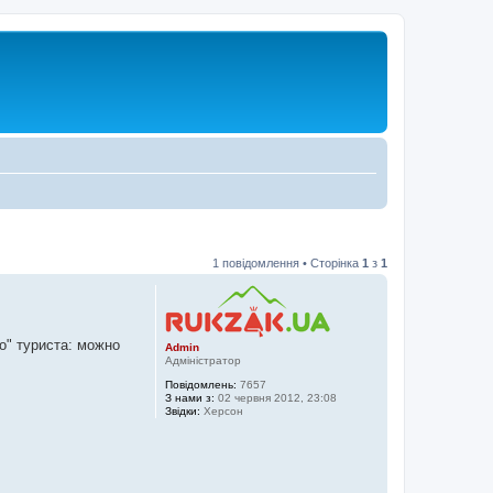
1 повідомлення • Сторінка
1
з
1
о" туриста: можно
Admin
Адміністратор
Повідомлень:
7657
З нами з:
02 червня 2012, 23:08
Звідки:
Херсон