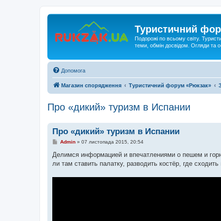
Туристичний фор
Подорожі по всьому світу. Турист
теми, обмін досвідом. Огляди та
Допомога
Магазин спорядження
Туристичний форум «Рюкзак»
Про «дикий» туризм в Испании
Про «дикий» туризм в Испании
П
Admin
»
07 листопада 2015, 20:54
о
в
Делимся информацией и впечатлениями о пешем и горн
і
ли там ставить палатку, разводить костёр, где сходить 
д
о
м
л
е
н
н
я