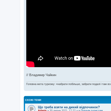
// Владимир Чайкин
Головна мета туризму: «набрати побільше, забрати подалі і там все
СХОЖІ ТЕМИ
Що треба взяти на дикий відпочинок?
Admin
»
30 липня 2021, 17:22
» в
Поради туристам