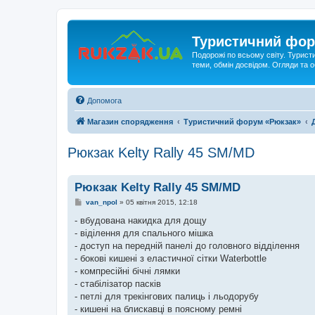
Туристичний фор
Подорожі по всьому світу. Турист
теми, обмін досвідом. Огляди та
Допомога
Магазин спорядження
Туристичний форум «Рюкзак»
Рюкзак Kelty Rally 45 SM/MD
Рюкзак Kelty Rally 45 SM/MD
П
van_npol
»
05 квітня 2015, 12:18
о
в
- вбудована накидка для дощу
і
- віділення для спального мішка
д
о
- доступ на передній панелі до головного відділення
м
- бокові кишені з еластичної сітки Waterbottle
л
е
- компресійні бічні лямки
н
- стабілізатор пасків
н
я
- петлі для трекінгових палиць і льодорубу
- кишені на блискавці в поясному ремні