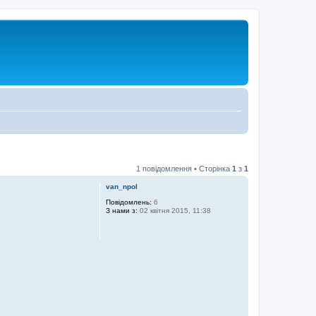
1 повідомлення • Сторінка
1
з
1
van_npol
Повідомлень:
6
З нами з:
02 квітня 2015, 11:38