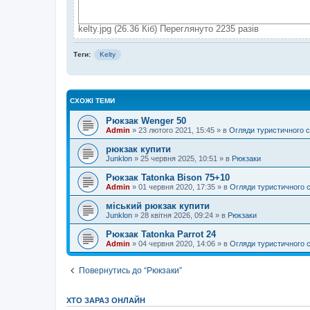
kelty.jpg (26.36 Кіб) Переглянуто 2235 разів
Теги:
Kelty
СХОЖІ ТЕМИ
Рюкзак Wenger 50
Admin
»
23 лютого 2021, 15:45
» в
Огляди туристичного 
рюкзак купити
Junklon
»
25 червня 2025, 10:51
» в
Рюкзаки
Рюкзак Tatonka Bison 75+10
Admin
»
01 червня 2020, 17:35
» в
Огляди туристичного 
міський рюкзак купити
Junklon
»
28 квітня 2026, 09:24
» в
Рюкзаки
Рюкзак Tatonka Parrot 24
Admin
»
04 червня 2020, 14:06
» в
Огляди туристичного 
Повернутись до “Рюкзаки”
ХТО ЗАРАЗ ОНЛАЙН