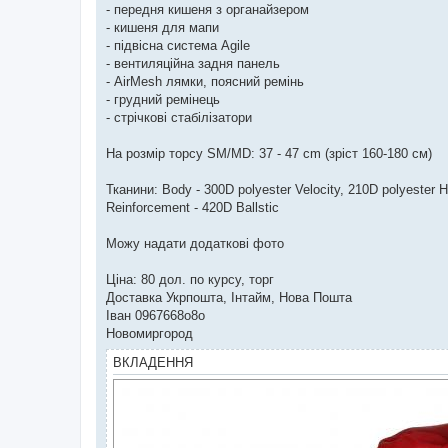
- передня кишеня з органайзером
- кишеня для мапи
- підвісна система Agile
- вентиляційна задня панель
- AirMesh лямки, поясний ремінь
- грудний ремінець
- стрічкові стабілізатори
На розмір торсу SM/MD: 37 - 47 cm (зріст 160-180 см)
Тканини: Body - 300D polyester Velocity, 210D polyester 
Reinforcement - 420D Ballstic
Можу надати додаткові фото
Ціна: 80 дол. по курсу, торг
Доставка Укрпошта, Інтайм, Нова Пошта
Іван 0967668о8о
Новомиргород
ВКЛАДЕННЯ