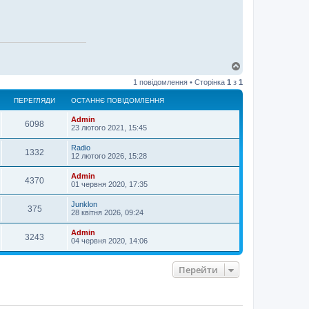
Д
о
1 повідомлення • Сторінка
1
з
1
г
о
ПЕРЕГЛЯДИ
ОСТАННЄ ПОВІДОМЛЕННЯ
р
и
Admin
6098
23 лютого 2021, 15:45
Radio
1332
12 лютого 2026, 15:28
Admin
4370
01 червня 2020, 17:35
Junklon
375
28 квітня 2026, 09:24
Admin
3243
04 червня 2020, 14:06
Перейти