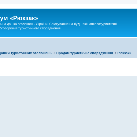
ум «Рюкзак»
ична дошка оголошень України. Спілкування на будь-які навколотуристичні
 обговорення туристичного спорядження
Дошки туристичних оголошень
Продам туристичне спорядження
Рюкзаки