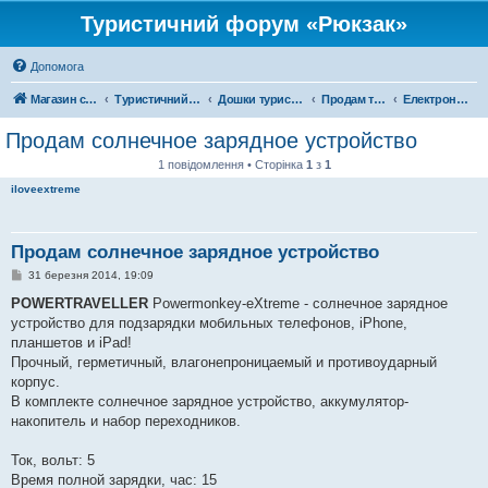
Туристичний форум «Рюкзак»
Допомога
Магазин спорядження
Туристичний форум «Рюкзак»
Дошки туристичних оголошень
Продам туристичне спорядження
Електроніка
Продам солнечное зарядное устройство
1 повідомлення • Сторінка
1
з
1
iloveextreme
Продам солнечное зарядное устройство
П
31 березня 2014, 19:09
о
в
POWERTRAVELLER
Powermonkey-eXtreme - солнечное зарядное
і
устройство для подзарядки мобильных телефонов, iPhone,
д
о
планшетов и iPad!
м
Прочный, герметичный, влагонепроницаемый и противоударный
л
е
корпус.
н
В комплекте солнечное зарядное устройство, аккумулятор-
н
я
накопитель и набор переходников.
Ток, вольт: 5
Время полной зарядки, час: 15