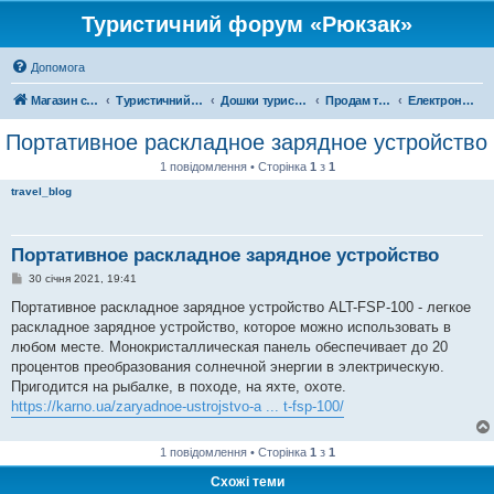
Туристичний форум «Рюкзак»
Допомога
Магазин спорядження
Туристичний форум «Рюкзак»
Дошки туристичних оголошень
Продам туристичне спорядження
Електроніка
Портативное раскладное зарядное устройство
1 повідомлення • Сторінка
1
з
1
travel_blog
Портативное раскладное зарядное устройство
П
30 січня 2021, 19:41
о
в
Портативное раскладное зарядное устройство ALT-FSP-100 - легкое
і
раскладное зарядное устройство, которое можно использовать в
д
о
любом месте. Монокристаллическая панель обеспечивает до 20
м
процентов преобразования солнечной энергии в электрическую.
л
е
Пригодится на рыбалке, в походе, на яхте, охоте.
н
https://karno.ua/zaryadnoe-ustrojstvo-a ... t-fsp-100/
н
я
1 повідомлення • Сторінка
1
з
1
Схожі теми