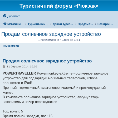
Туристичний форум «Рюкзак»
Допомога
Магазин спорядження
Туристичний форум «Рюкзак»
Дошки туристичних оголошень
Продам туристичне спорядження
Електроніка
Продам солнечное зарядное устройство
1 повідомлення • Сторінка
1
з
1
iloveextreme
Продам солнечное зарядное устройство
П
31 березня 2014, 19:09
о
в
POWERTRAVELLER
Powermonkey-eXtreme - солнечное зарядное
і
устройство для подзарядки мобильных телефонов, iPhone,
д
о
планшетов и iPad!
м
Прочный, герметичный, влагонепроницаемый и противоударный
л
е
корпус.
н
В комплекте солнечное зарядное устройство, аккумулятор-
н
я
накопитель и набор переходников.
Ток, вольт: 5
Время полной зарядки, час: 15