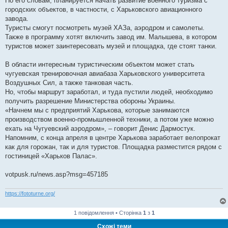
По его словам, планируется начать развитие военного туризма с
городских объектов, в частности, с Харьковского авиационного
завода.
Туристы смогут посмотреть музей ХАЗа, аэродром и самолеты.
Также в программу хотят включить завод им. Малышева, в котором
туристов может заинтересовать музей и площадка, где стоят танки.
В области интересным туристическим объектом может стать
чугуевская тренировочная авиабаза Харьковского университета
Воздушных Сил, а также танковая часть.
Но, чтобы маршрут заработал, и туда пустили людей, необходимо
получить разрешение Министерства обороны Украины.
«Начнем мы с предприятий Харькова, которые занимаются
производством военно-промышленной техники, а потом уже можно
ехать на Чугуевский аэродром», – говорит Денис Дармостук.
Напомним, с конца апреля в центре Харькова заработает велопрокат
как для горожан, так и для туристов. Площадка разместится рядом с
гостиницей «Харьков Палас».
votpusk.ru/news.asp?msg=457185
https://fototurne.org/
1 повідомлення • Сторінка
1
з
1
Схожі теми