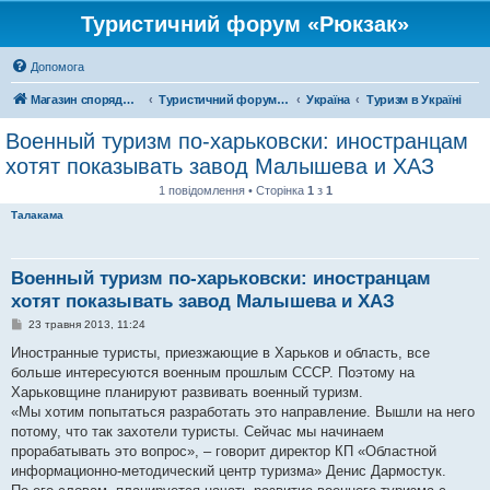
Туристичний форум «Рюкзак»
Допомога
Магазин спорядження
Туристичний форум «Рюкзак»
Україна
Туризм в Україні
Военный туризм по-харьковски: иностранцам
хотят показывать завод Малышева и ХАЗ
1 повідомлення • Сторінка
1
з
1
Талакама
Военный туризм по-харьковски: иностранцам
хотят показывать завод Малышева и ХАЗ
П
23 травня 2013, 11:24
о
в
Иностранные туристы, приезжающие в Харьков и область, все
і
больше интересуются военным прошлым СССР. Поэтому на
д
о
Харьковщине планируют развивать военный туризм.
м
«Мы хотим попытаться разработать это направление. Вышли на него
л
е
потому, что так захотели туристы. Сейчас мы начинаем
н
прорабатывать это вопрос», – говорит директор КП «Областной
н
я
информационно-методический центр туризма» Денис Дармостук.