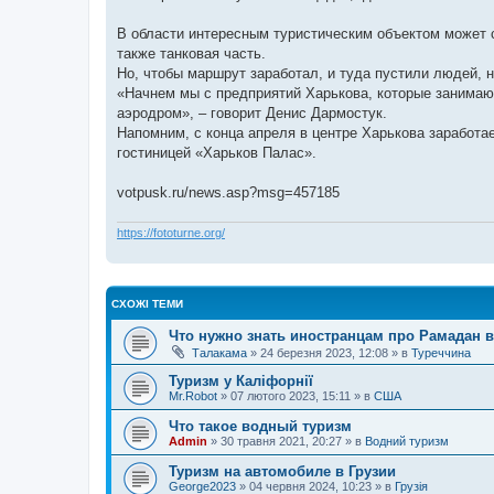
В области интересным туристическим объектом может с
также танковая часть.
Но, чтобы маршрут заработал, и туда пустили людей,
«Начнем мы с предприятий Харькова, которые занимаю
аэродром», – говорит Денис Дармостук.
Напомним, с конца апреля в центре Харькова заработае
гостиницей «Харьков Палас».
votpusk.ru/news.asp?msg=457185
https://fototurne.org/
СХОЖІ ТЕМИ
Что нужно знать иностранцам про Рамадан 
Талакама
»
24 березня 2023, 12:08
» в
Туреччина
Туризм у Каліфорнії
Mr.Robot
»
07 лютого 2023, 15:11
» в
США
Что такое водный туризм
Admin
»
30 травня 2021, 20:27
» в
Водний туризм
Туризм на автомобиле в Грузии
George2023
»
04 червня 2024, 10:23
» в
Грузія