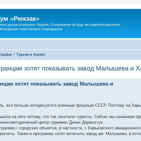
ум «Рюкзак»
ична дошка оголошень України. Спілкування на будь-які навколотуристичні
 обговорення туристичного спорядження
Україна
Туризм в Україні
странцам хотят показывать завод Малышева и 
анцам хотят показывать завод Малышева и
сть, все больше интересуются военным прошлым СССР. Поэтому на Хар
ышли на него потому, что так захотели туристы. Сейчас мы начинаем пр
ионно-методический центр туризма» Денис Дармостук.
туризма с городских объектов, в частности, с Харьковского авиационного
молеты. Также в программу хотят включить завод им. Малышева, в кот