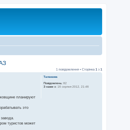
ХАЗ
1 повідомлення • Сторінка
1
з
1
Талакама
Повідомлень:
82
З нами з:
16 серпня 2012, 21:46
ьковщине планируют
орабатывать это
 завода.
ором туристов может