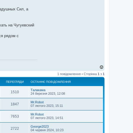
оздушных Сил, а
хать на Чугуевский
ся рядом с
Д
о
1 повідомлення • Сторінка
1
з
1
г
о
ПЕРЕГЛЯДИ
ОСТАННЄ ПОВІДОМЛЕННЯ
р
и
Талакама
1510
24 березня 2023, 12:08
Mr.Robot
1847
07 лютого 2023, 15:11
Mr.Robot
7653
07 лютого 2023, 14:51
George2023
2722
04 червня 2024, 10:23