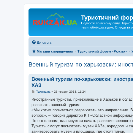
Туристичний фор
Подорожі по всьому світу. Турист
теми, обмін досвідом. Огляди та
Допомога
Магазин спорядження
Туристичний форум «Рюкзак»
Военный туризм по-харьковски: ино
Военный туризм по-харьковски: иностр
ХАЗ
П
Талакама
»
23 травня 2013, 11:24
о
в
Иностранные туристы, приезжающие в Харьков и обла
і
развивать военный туризм.
д
о
«Мы хотим попытаться разработать это направление. В
м
вопрос», – говорит директор КП «Областной информац
л
е
По его словам, планируется начать развитие военного 
н
Туристы смогут посмотреть музей ХАЗа, аэродром и са
н
я
заинтересовать музей и площадка, где стоят танки.