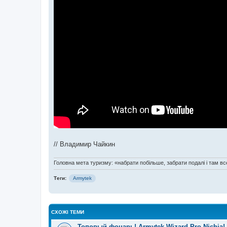
// Владимир Чайкин
Головна мета туризму: «набрати побільше, забрати подалі і там все
Теги:
Armytek
СХОЖІ ТЕМИ
Топовый фонарь! Armytek Wizard Pro Nichia!