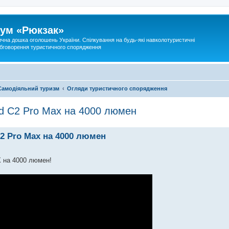
ум «Рюкзак»
ична дошка оголошень України. Спілкування на будь-які навколотуристичні
 обговорення туристичного спорядження
Самодіяльний туризм
Огляди туристичного спорядження
rd C2 Pro Max на 4000 люмен
2 Pro Max на 4000 люмен
 на 4000 люмен!