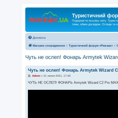
Туристичний фор
Подорожі по всьому світу. Турист
теми, обмін досвідом. Огляди та
Допомога
Магазин спорядження
Туристичний форум «Рюкзак»
Чуть не ослеп! Фонарь Armytek Wiza
Чуть не ослеп! Фонарь Armytek Wizard C
П
Admin
»
21 липня 2021, 17:40
о
в
ЧУТЬ НЕ ОСЛЕП! ФОНАРЬ Armytek Wizard C2 Pro MAX
і
д
о
м
л
е
н
н
я