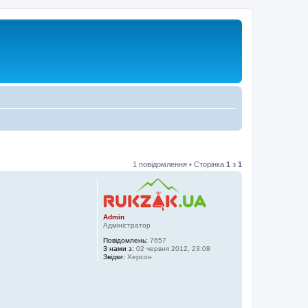
1 повідомлення • Сторінка
1
з
1
Admin
Адміністратор
Повідомлень:
7657
З нами з:
02 червня 2012, 23:08
Звідки:
Херсон